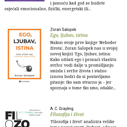
i jasnoću kad god se budete
osjećali emocionalno, fizički, energetski ili...
Zoran Salopek
Ego, ljubav, istina
Nakon svoje prve knjige 'Neboder
života', Zoran Salopek nas u svojoj
novoj knjizi 'Ego, ljubav, istina:
Kako utišati ego i pronaći vlastitu
svrhu' vodi dalje u promišljanju
smisla i svrhe života i stalno
iznova bodri da si postavljamo
pitanje: tko sam stvarno ja – jer
spoznaja o tome tko smo, odakle...
A. C. Grayling
Filozofija i život
'Filozofija i život' analizira velike