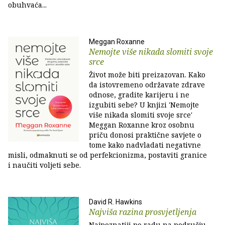
obuhvaća...
Meggan Roxanne
Nemojte više nikada slomiti svoje
srce
Život može biti preizazovan. Kako
da istovremeno održavate zdrave
odnose, gradite karijeru i ne
izgubiti sebe? U knjizi 'Nemojte
više nikada slomiti svoje srce'
Meggan Roxanne kroz osobnu
priču donosi praktične savjete o
tome kako nadvladati negativne
misli, odmaknuti se od perfekcionizma, postaviti granice
i naučiti voljeti sebe.
David R. Hawkins
Najviša razina prosvjetljenja
Najpoznatiji po radu na području