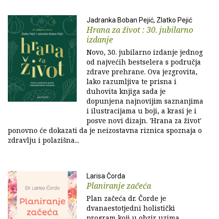
Jadranka Boban Pejić, Zlatko Pejić
Hrana za život : 30. jubilarno
izdanje
Novo, 30. jubilarno izdanje jednog
od najvećih bestselera s područja
zdrave prehrane. Ova jezgrovita,
lako razumljiva te prisna i
duhovita knjiga sada je
dopunjena najnovijim saznanjima
i ilustracijama u boji, a krasi je i
posve novi dizajn. 'Hrana za život'
ponovno će dokazati da je neizostavna riznica spoznaja o
zdravlju i polazišna...
Larisa Čorda
Planiranje začeća
Plan začeća dr. Čorde je
dvanaestotjedni holistički
program koji u obzir uzima