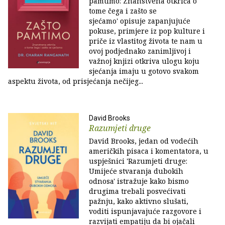
pamtimo: Znanstvena otkrića o
tome čega i zašto se
sjećamo' opisuje zapanjujuće
pokuse, primjere iz pop kulture i
priče iz vlastitog života te nam u
ovoj podjednako zanimljivoj i
važnoj knjizi otkriva ulogu koju
sjećanja imaju u gotovo svakom
aspektu života, od prisjećanja nečijeg...
David Brooks
Razumjeti druge
David Brooks, jedan od vodećih
američkih pisaca i komentatora, u
uspješnici 'Razumjeti druge:
Umijeće stvaranja dubokih
odnosa' istražuje kako bismo
drugima trebali posvećivati
pažnju, kako aktivno slušati,
voditi ispunjavajuće razgovore i
razvijati empatiju da bi ojačali