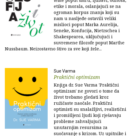
teme poput smrti, ljubavi, odnosa,
etike i morala, oslanjajući se na
ogroman korpus znanja koji su
nam u nasljeđe ostavili veliki
mislioci poput Marka Aurelija,
Seneke, Konfucija, Nietzschea i
Shakespearea, uključujući i
suvremene filozofe poput Marthe
Nussbaum. Neizostavno štivo za sve koji žele...
Sue Varma
Praktični optimizam
Knjiga dr. Sue Varma 'Praktični
optimizam' ne govori o tome da
život trebamo gledati kroz
ružičaste naočale. Praktični
optimisti su snalažljivi, realistični
i promišljeni ljudi koji rješavaju
probleme zahvaljujući
unutarnjim resursima za
suočavanje s krizom. Uz upitnike i