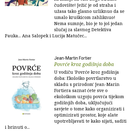
čudovište! Ježić je od straha i
užasa tako glasno urliknuo da se
umalo kruškicom zahliknuo!
Nema sumnje, bio je to još jedan
slučaj za slavnog Detektiva
Pauka... Ana Salopek i Lucija Matučec...
Jean-Martin Fortier
Povrće kroz godišnja doba
U vodiču 'Povrće kroz godišnja
doba: Ekološko povrtlarstvo u
skladu s prirodom' Jean-Marin
Fortiera saznat ćete sve o
ekološkom uzgoju povrća tijekom
godišnjih doba, uključujući
savjete o tome kako organizirati i
optimizirati prostor, koje alate
upotrebljavati te kako sijati, saditi
i brinuti o...