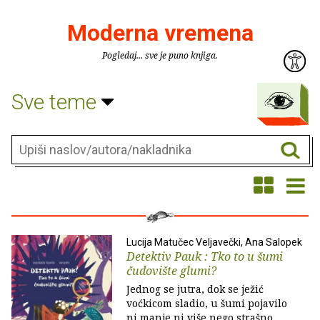
Moderna vremena
Pogledaj... sve je puno knjiga.
Sve teme
Lucija Matučec Veljavečki, Ana Salopek
Detektiv Pauk : Tko to u šumi
čudovište glumi?
Jednog se jutra, dok se ježić
voćkicom sladio, u šumi pojavilo
ni manje ni više nego strašno