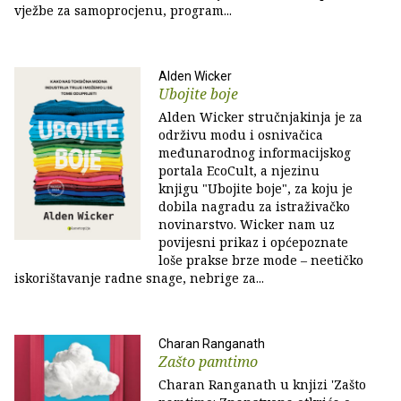
vježbe za samoprocjenu, program...
Alden Wicker
Ubojite boje
Alden Wicker stručnjakinja je za
održivu modu i osnivačica
međunarodnog informacijskog
portala EcoCult, a njezinu
knjigu "Ubojite boje", za koju je
dobila nagradu za istraživačko
novinarstvo. Wicker nam uz
povijesni prikaz i općepoznate
loše prakse brze mode – neetičko
iskorištavanje radne snage, nebrige za...
Charan Ranganath
Zašto pamtimo
Charan Ranganath u knjizi 'Zašto