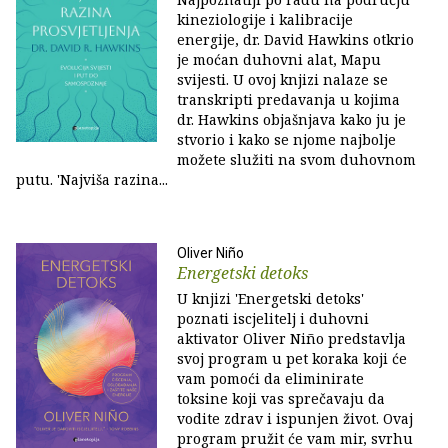
kineziologije i kalibracije
energije, dr. David Hawkins otkrio
je moćan duhovni alat, Mapu
svijesti. U ovoj knjizi nalaze se
transkripti predavanja u kojima
dr. Hawkins objašnjava kako ju je
stvorio i kako se njome najbolje
možete služiti na svom duhovnom
putu. 'Najviša razina...
Oliver Niño
Energetski detoks
U knjizi 'Energetski detoks'
poznati iscjelitelj i duhovni
aktivator Oliver Niño predstavlja
svoj program u pet koraka koji će
vam pomoći da eliminirate
toksine koji vas sprečavaju da
vodite zdrav i ispunjen život. Ovaj
program pružit će vam mir, svrhu