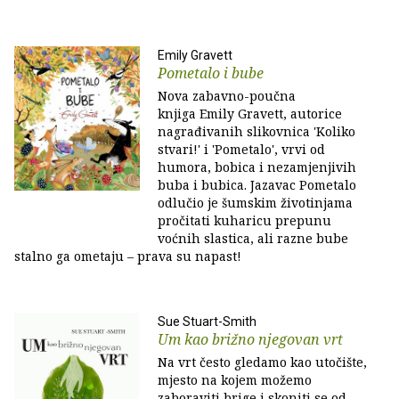
Emily Gravett
Pometalo i bube
Nova zabavno-poučna
knjiga Emily Gravett, autorice
nagrađivanih slikovnica 'Koliko
stvari!' i 'Pometalo', vrvi od
humora, bobica i nezamjenjivih
buba i bubica. Jazavac Pometalo
odlučio je šumskim životinjama
pročitati kuharicu prepunu
voćnih slastica, ali razne bube
stalno ga ometaju – prava su napast!
Sue Stuart-Smith
Um kao brižno njegovan vrt
Na vrt često gledamo kao utočište,
mjesto na kojem možemo
zaboraviti brige i skoniti se od