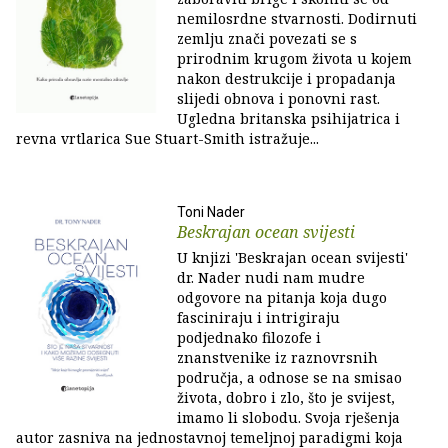
nemilosrdne stvarnosti. Dodirnuti
zemlju znači povezati se s
prirodnim krugom života u kojem
nakon destrukcije i propadanja
slijedi obnova i ponovni rast.
Ugledna britanska psihijatrica i
revna vrtlarica Sue Stuart-Smith istražuje...
Toni Nader
Beskrajan ocean svijesti
U knjizi 'Beskrajan ocean svijesti'
dr. Nader nudi nam mudre
odgovore na pitanja koja dugo
fasciniraju i intrigiraju
podjednako filozofe i
znanstvenike iz raznovrsnih
područja, a odnose se na smisao
života, dobro i zlo, što je svijest,
imamo li slobodu. Svoja rješenja
autor zasniva na jednostavnoj temeljnoj paradigmi koja