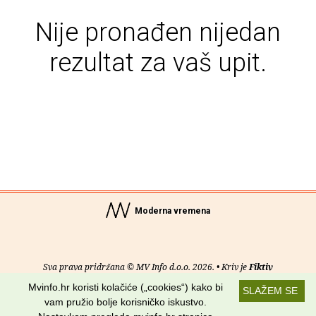
Nije pronađen nijedan
rezultat za vaš upit.
Moderna vremena
Sva prava pridržana © MV Info d.o.o. 2026. • Kriv je
Fiktiv
Mvinfo.hr koristi kolačiće („cookies“) kako bi
SLAŽEM SE
O nama
•
Pomoć
•
Uvjeti korištenja
•
RSS kanali
vam pružio bolje korisničko iskustvo.