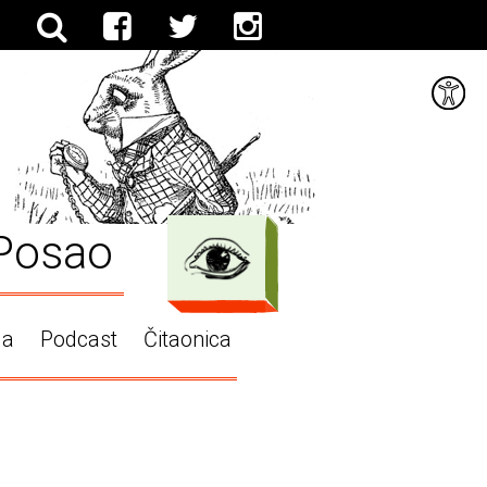
Posao
ga
Podcast
Čitaonica