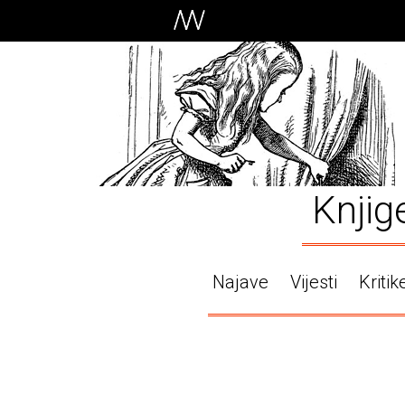
Knjig
Najave
Vijesti
Kritik