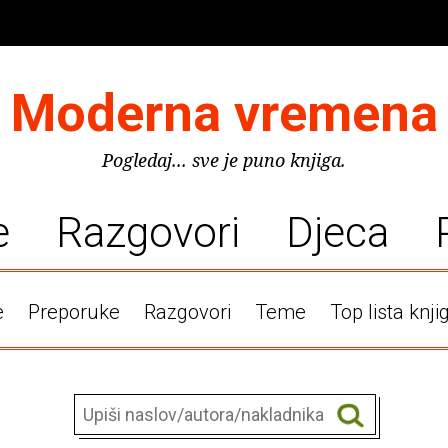
Moderna vremena
Pogledaj... sve je puno knjiga.
e
Razgovori
Djeca
e
Preporuke
Razgovori
Teme
Top lista knji