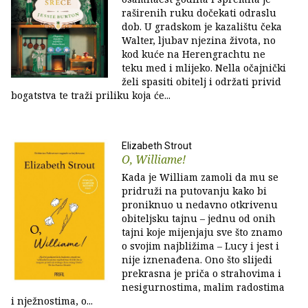
raširenih ruku dočekati odraslu
dob. U gradskom je kazalištu čeka
Walter, ljubav njezina života, no
kod kuće na Herengrachtu ne
teku med i mlijeko. Nella očajnički
želi spasiti obitelj i održati privid
bogatstva te traži priliku koja će...
Elizabeth Strout
O, Williame!
Kada je William zamoli da mu se
pridruži na putovanju kako bi
proniknuo u nedavno otkrivenu
obiteljsku tajnu – jednu od onih
tajni koje mijenjaju sve što znamo
o svojim najbližima – Lucy i jest i
nije iznenađena. Ono što slijedi
prekrasna je priča o strahovima i
nesigurnostima, malim radostima
i nježnostima, o...