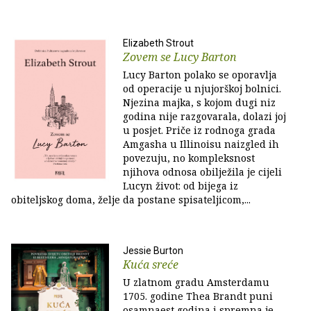
Elizabeth Strout
Zovem se Lucy Barton
Lucy Barton polako se oporavlja
od operacije u njujorškoj bolnici.
Njezina majka, s kojom dugi niz
godina nije razgovarala, dolazi joj
u posjet. Priče iz rodnoga grada
Amgasha u Illinoisu naizgled ih
povezuju, no kompleksnost
njihova odnosa obilježila je cijeli
Lucyn život: od bijega iz
obiteljskog doma, želje da postane spisateljicom,...
Jessie Burton
Kuća sreće
U zlatnom gradu Amsterdamu
1705. godine Thea Brandt puni
osamnaest godina i spremna je