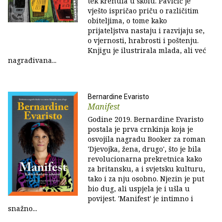
tek krenula u školu. Pavičić je
vješto ispričao priču o različitim
obiteljima, o tome kako
prijateljstva nastaju i razvijaju se,
o vjernosti, hrabrosti i poštenju.
Knjigu je ilustrirala mlada, ali već
nagrađivana...
Bernardine Evaristo
Manifest
Godine 2019. Bernardine Evaristo
postala je prva crnkinja koja je
osvojila nagradu Booker za roman
'Djevojka, žena, drugo', što je bila
revolucionarna prekretnica kako
za britansku, a i svjetsku kulturu,
tako i za nju osobno. Njezin je put
bio dug, ali uspjela je i ušla u
povijest. 'Manifest' je intimno i
snažno...