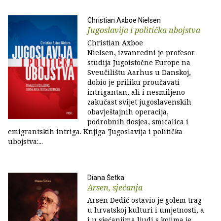
Christian Axboe Nielsen
Jugoslavija i politička ubojstva
Christian Axboe
Nielsen, izvanredni je profesor
studija Jugoistočne Europe na
Sveučilištu Aarhus u Danskoj,
dobio je priliku proučavati
intrigantan, ali i nesmiljeno
zakučast svijet jugoslavenskih
obavještajnih operacija,
podrobnih dosjea, smicalica i
emigrantskih intriga. Knjiga 'Jugoslavija i politička
ubojstva:...
Diana Šetka
Arsen, sjećanja
Arsen Dedić ostavio je golem trag
u hrvatskoj kulturi i umjetnosti, a
i u sjećanjima ljudi s kojima je