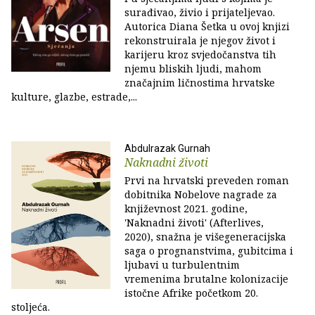
surađivao, živio i prijateljevao.
Autorica Diana Šetka u ovoj knjizi
rekonstruirala je njegov život i
karijeru kroz svjedočanstva tih
njemu bliskih ljudi, mahom
značajnim ličnostima hrvatske
kulture, glazbe, estrade,...
Abdulrazak Gurnah
Naknadni životi
Prvi na hrvatski preveden roman
dobitnika Nobelove nagrade za
književnost 2021. godine,
'Naknadni životi' (Afterlives,
2020), snažna je višegeneracijska
saga o prognanstvima, gubitcima i
ljubavi u turbulentnim
vremenima brutalne kolonizacije
istočne Afrike početkom 20.
stoljeća.