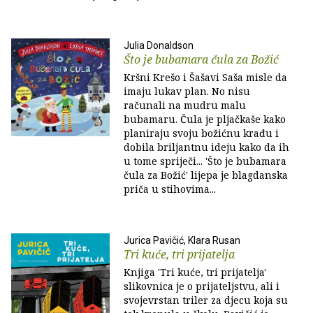
Julia Donaldson
Što je bubamara čula za Božić
Kršni Krešo i Šašavi Saša misle da
imaju lukav plan. No nisu
računali na mudru malu
bubamaru. Čula je pljačkaše kako
planiraju svoju božićnu krađu i
dobila briljantnu ideju kako da ih
u tome spriječi... 'Što je bubamara
čula za Božić' lijepa je blagdanska
priča u stihovima...
Jurica Pavičić, Klara Rusan
Tri kuće, tri prijatelja
Knjiga 'Tri kuće, tri prijatelja'
slikovnica je o prijateljstvu, ali i
svojevrstan triler za djecu koja su