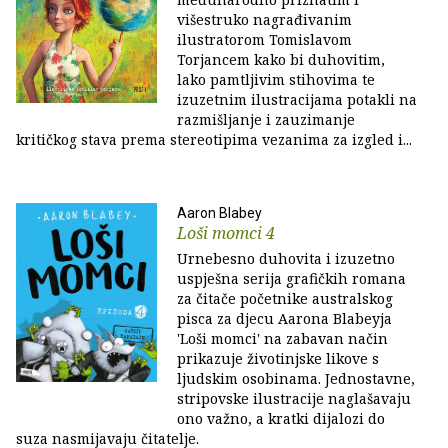
višestruko nagrađivanim
ilustratorom Tomislavom
Torjancem kako bi duhovitim,
lako pamtljivim stihovima te
izuzetnim ilustracijama potakli na
razmišljanje i zauzimanje
kritičkog stava prema stereotipima vezanima za izgled i...
Aaron Blabey
Loši momci 4
Urnebesno duhovita i izuzetno
uspješna serija grafičkih romana
za čitače početnike australskog
pisca za djecu Aarona Blabeyja
'Loši momci' na zabavan način
prikazuje životinjske likove s
ljudskim osobinama. Jednostavne,
stripovske ilustracije naglašavaju
ono važno, a kratki dijalozi do
suza nasmijavaju čitatelje.