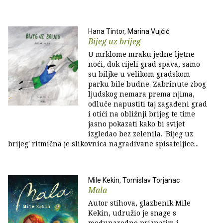
Hana Tintor, Marina Vujčić
Bijeg uz brijeg
U mrklome mraku jedne ljetne
noći, dok cijeli grad spava, samo
su biljke u velikom gradskom
parku bile budne. Zabrinute zbog
ljudskog nemara prema njima,
odluče napustiti taj zagađeni grad
i otići na obližnji brijeg te time
jasno pokazati kako bi svijet
izgledao bez zelenila. 'Bijeg uz
brijeg' ritmična je slikovnica nagrađivane spisateljice...
Mile Kekin, Tomislav Torjanac
Mala
Autor stihova, glazbenik Mile
Kekin, udružio je snage s
međunarodno priznatim i