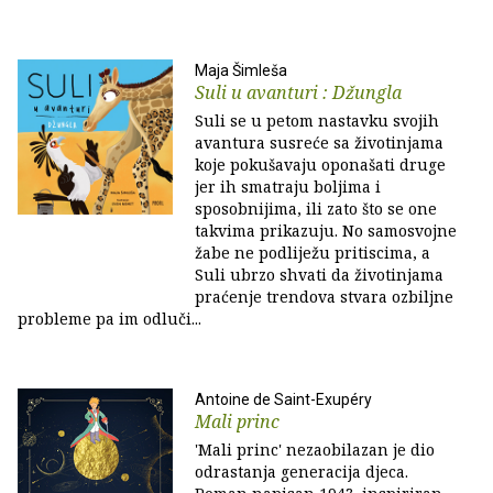
Maja Šimleša
Suli u avanturi : Džungla
Suli se u petom nastavku svojih
avantura susreće sa životinjama
koje pokušavaju oponašati druge
jer ih smatraju boljima i
sposobnijima, ili zato što se one
takvima prikazuju. No samosvojne
žabe ne podliježu pritiscima, a
Suli ubrzo shvati da životinjama
praćenje trendova stvara ozbiljne
probleme pa im odluči...
Antoine de Saint-Exupéry
Mali princ
'Mali princ' nezaobilazan je dio
odrastanja generacija djeca.