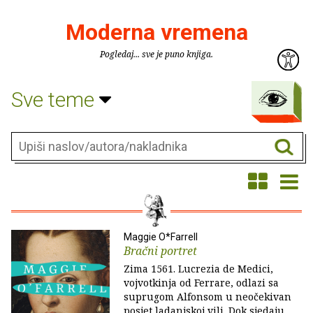
Moderna vremena
Pogledaj... sve je puno knjiga.
Sve teme
Maggie O*Farrell
Bračni portret
Zima 1561. Lucrezia de Medici,
vojvotkinja od Ferrare, odlazi sa
suprugom Alfonsom u neočekivan
posjet ladanjskoj vili. Dok sjedaju