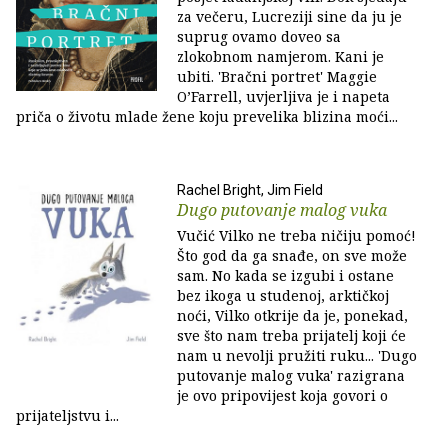
za večeru, Lucreziji sine da ju je
suprug ovamo doveo sa
zlokobnom namjerom. Kani je
ubiti. 'Bračni portret' Maggie
O’Farrell, uvjerljiva je i napeta
priča o životu mlade žene koju prevelika blizina moći...
Rachel Bright, Jim Field
Dugo putovanje malog vuka
Vučić Vilko ne treba ničiju pomoć!
Što god da ga snađe, on sve može
sam. No kada se izgubi i ostane
bez ikoga u studenoj, arktičkoj
noći, Vilko otkrije da je, ponekad,
sve što nam treba prijatelj koji će
nam u nevolji pružiti ruku... 'Dugo
putovanje malog vuka' razigrana
je ovo pripovijest koja govori o
prijateljstvu i...