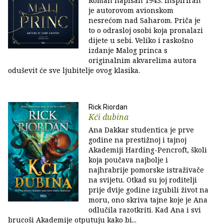
Roman napisan 1943. inspiriran
je autorovom avionskom
nesrećom nad Saharom. Priča je
to o odrasloj osobi koja pronalazi
dijete u sebi. Veliko i raskošno
izdanje Malog princa s
originalnim akvarelima autora
oduševit će sve ljubitelje ovog klasika.
Rick Riordan
Kći dubina
Ana Dakkar studentica je prve
godine na prestižnoj i tajnoj
Akademiji Harding-Pencroft, školi
koja poučava najbolje i
najhrabrije pomorske istraživače
na svijetu. Otkad su joj roditelji
prije dvije godine izgubili život na
moru, ono skriva tajne koje je Ana
odlučila razotkriti. Kad Ana i svi
brucoši Akademije otputuju kako bi...