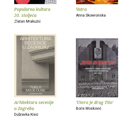
Popularna kultura
Vatra
20. stoljeća
Anna Skowrońska
Zlatan Mrakužić
Arhitektura secesije
'Umro je drug Tito'
u Zagrebu
Boris Mosković
Dubravka Kisić