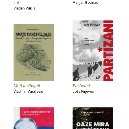
rat
Marijan Bobinac
Vladan Vukliš
Moji doživljaji
Partizani
Vladimir Vasiljević
Jože Pirjevec