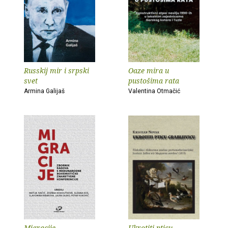
Russkij mir i srpski
Oaze mira u
svet
pustošima rata
Armina Galijaš
Valentina Otmačić
Migracije
Ukrotiti pticu