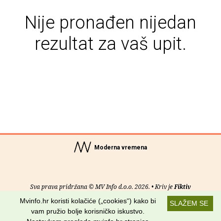
Nije pronađen nijedan
rezultat za vaš upit.
Moderna vremena
Sva prava pridržana © MV Info d.o.o. 2026. • Kriv je
Fiktiv
Mvinfo.hr koristi kolačiće („cookies“) kako bi
SLAŽEM SE
O nama
•
Pomoć
•
Uvjeti korištenja
•
RSS kanali
vam pružio bolje korisničko iskustvo.