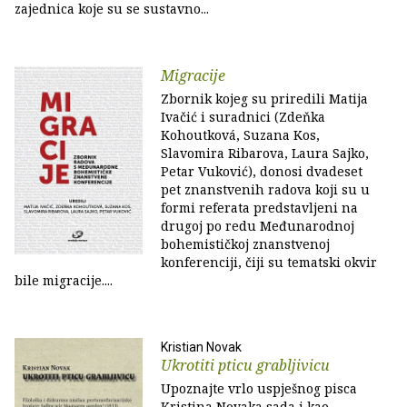
zajednica koje su se sustavno...
Migracije
Zbornik kojeg su priredili Matija
Ivačić i suradnici (Zdeňka
Kohoutková, Suzana Kos,
Slavomira Ribarova, Laura Sajko,
Petar Vuković), donosi dvadeset
pet znanstvenih radova koji su u
formi referata predstavljeni na
drugoj po redu Međunarodnoj
bohemističkoj znanstvenoj
konferenciji, čiji su tematski okvir
bile migracije....
Kristian Novak
Ukrotiti pticu grabljivicu
Upoznajte vrlo uspješnog pisca
Kristina Novaka sada i kao