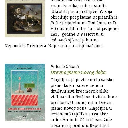
znanstvenika, autora studije
'Ukrotiti pticu grabljivicu', koja
obrađuje pet pisama napisanih iz
Pešte prijatelju na Tisi / autora D.
H.) otisnutih u brošuri objavljenoj
1833. godine u Karlovcu, u
izdavačkoj kući Johanna
Nepomuka Prettnera. Napisana je na njemačkom...
Antonio Oštarić
Drevno pismo novog doba
Glagoljica je povijesno hrvatsko
pismo koje u suvremenom
društvu živi kroz nove oblike
vidljivosti u fizičkom i virtualnom
prostoru. U monografiji 'Drevno
pismo novog doba: Glagoljica u
jezičnom krajoliku Hrvatske?
autor Antonio Oštarić istražuje
njezinu uporabu u Republici