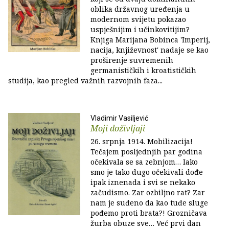
oblika državnog uređenja u
modernom svijetu pokazao
uspješnijim i učinkovitijim?
Knjiga Marijana Bobinca 'Imperij,
nacija, književnost' nadaje se kao
proširenje suvremenih
germanističkih i kroatističkih
studija, kao pregled važnih razvojnih faza...
Vladimir Vasiljević
Moji doživljaji
26. srpnja 1914. Mobilizacija!
Tečajem posljednjih par godina
očekivala se sa zebnjom… Iako
smo je tako dugo očekivali dođe
ipak iznenada i svi se nekako
začudismo. Zar ozbiljno rat? Zar
nam je suđeno da kao tuđe sluge
pođemo proti brata?! Grozničava
žurba obuze sve… Već prvi dan