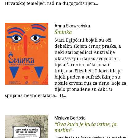
Hrvatskoj temeljeći rad na dugogodišnjem...
Anna Skowrońska
Šminka
Stari Egipćani bojali su oči
debelim slojem crnog praška, a
neki starosjedioci Australije
ukrašavaju i danas svoja lica i
tijela šarenim točkicama i
linijama. Elizabeta I. koristila je
bijeli puder, a sufražetkinje su
nosile crveni ruž za usne. Boje za
tijelo pronađene su čak i u
špiljama neandertalaca… U...
Mislava Bertoša
“Ova kuća je kuća istine, ja
mislim”