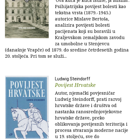
'Ova kuća je kuća istine, ja mislim':
Psihijatrijska povijest bolesti kao
tekstna vrsta (1879.-1945.)
autorice Mislave Bertoša,
analizira povijesti bolesti
pacijenata koji su boravili u
Kraljevskom zemaljskom zavodu
za umobolne u Stenjevcu
(današnje Vrapče) od 1879. do sredine četrdesetih godina
20. stoljeća. Pri tom se služi...
Ludwig Steindorff
Povijest Hrvatske
Autor, njemački povjesničar
Ludwig Steindorff, prati razvoj
hrvatske države i društva od
nastanka ranosrednjovjekovne
hrvatske države, preko
oblikovanja povijesnih teritorija i
procesa stvaranja moderne nacije
u 19. stoljeću, sve do