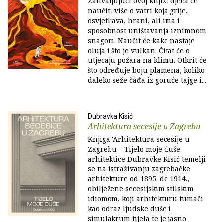
Zahvaljujući ovoj knjizi djeca će
naučiti više o vatri koja grije,
osvjetljava, hrani, ali ima i
sposobnost uništavanja iznimnom
snagom. Naučit će kako nastaje
oluja i što je vulkan. Čitat će o
utjecaju požara na klimu. Otkrit će
što određuje boju plamena, koliko
daleko seže čađa iz goruće tajge i...
Dubravka Kisić
Arhitektura secesije u Zagrebu
Knjiga 'Arhitektura secesije u
Zagrebu – Tijelo moje duše'
arhitektice Dubravke Kisić temelji
se na istraživanju zagrebačke
arhitekture od 1895. do 1914.,
obilježene secesijskim stilskim
idiomom, koji arhitekturu tumači
kao odraz ljudske duše i
simulakrum tijela te je jasno