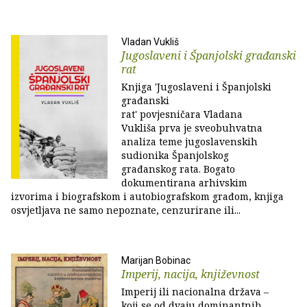
Vladan Vukliš
Jugoslaveni i Španjolski građanski
rat
Knjiga 'Jugoslaveni i Španjolski
građanski
rat' povjesničara Vladana
Vukliša prva je sveobuhvatna
analiza teme jugoslavenskih
sudionika Španjolskog
građanskog rata. Bogato
dokumentirana arhivskim
izvorima i biografskom i autobiografskom građom, knjiga
osvjetljava ne samo nepoznate, cenzurirane ili...
Marijan Bobinac
Imperij, nacija, književnost
Imperij ili nacionalna država –
koji se od dvaju dominantnih