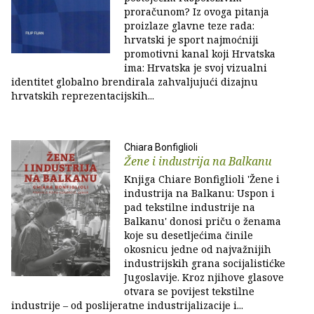
proračunom? Iz ovoga pitanja
proizlaze glavne teze rada:
hrvatski je sport najmoćniji
promotivni kanal koji Hrvatska
ima: Hrvatska je svoj vizualni
identitet globalno brendirala zahvaljujući dizajnu
hrvatskih reprezentacijskih...
Chiara Bonfiglioli
Žene i industrija na Balkanu
Knjiga Chiare Bonfiglioli 'Žene i
industrija na Balkanu: Uspon i
pad tekstilne industrije na
Balkanu' donosi priču o ženama
koje su desetljećima činile
okosnicu jedne od najvažnijih
industrijskih grana socijalistićke
Jugoslavije. Kroz njihove glasove
otvara se povijest tekstilne
industrije – od poslijeratne industrijalizacije i...