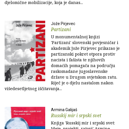
djelomične mobilizacije, koja je danas...
Jože Pirjevec
Partizani
U monumentalnoj knjizi
'Partizani' slovenski povjesničar i
akademik Jože Pirjevec prikazao je
partizanski pokret otpora protiv
nacista i fašista te njihovih
domaćih pomagača na području
raskomadane jugoslavenske
države u Drugom svjetskom ratu.
Riječ je o djelu nastalom nakon
višedesetljetnog iščitavanja...
Armina Galijaš
Russkij mir i srpski svet
Knjiga 'Russkij mir i srpski svet:
Ideje, projekti, ratovi' Armine