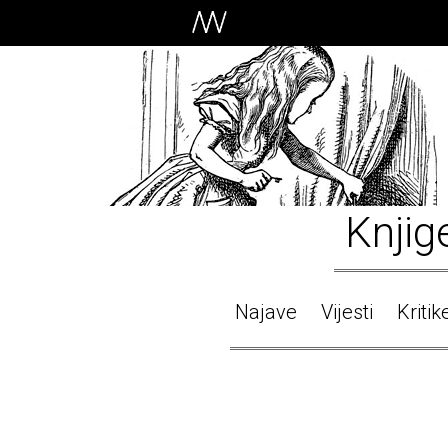
Knjig
Najave
Vijesti
Kritik