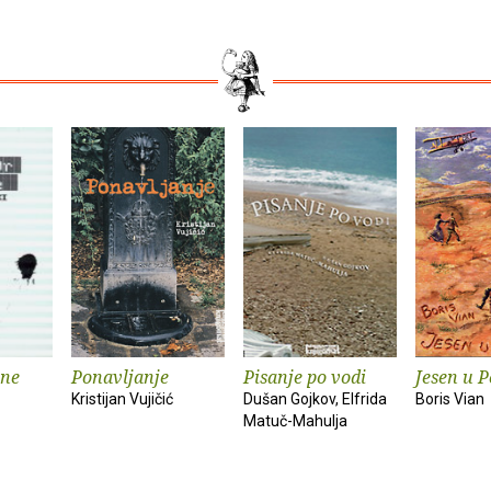
ine
Ponavljanje
Pisanje po vodi
Jesen u 
Kristijan Vujičić
Dušan Gojkov, Elfrida
Boris Vian
Matuč-Mahulja