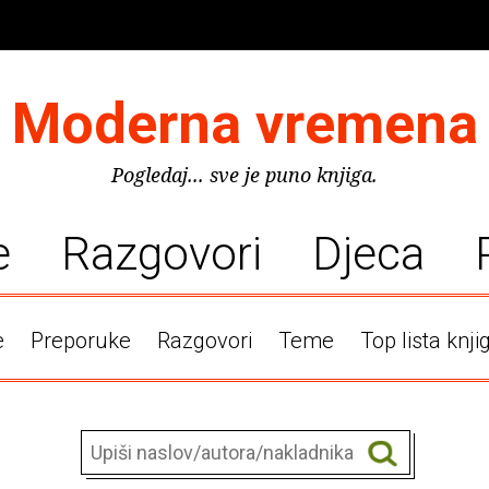
Moderna vremena
Pogledaj... sve je puno knjiga.
e
Razgovori
Djeca
e
Preporuke
Razgovori
Teme
Top lista knji