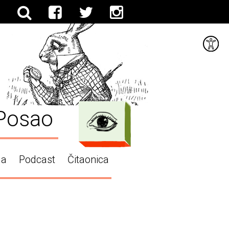
Posao
ga
Podcast
Čitaonica