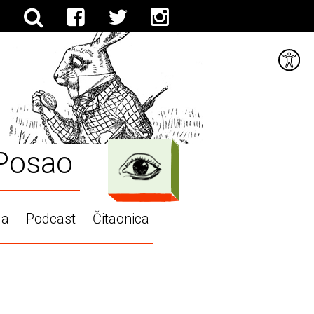
Posao
ga
Podcast
Čitaonica