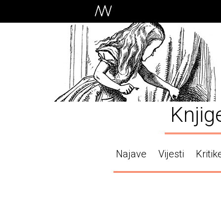
Knjig
Najave
Vijesti
Kritik