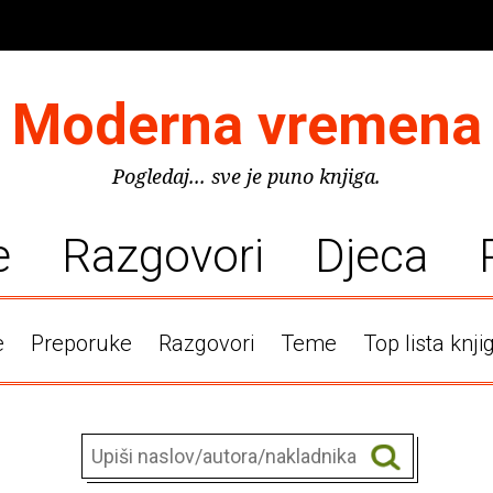
Moderna vremena
Pogledaj... sve je puno knjiga.
e
Razgovori
Djeca
e
Preporuke
Razgovori
Teme
Top lista knji