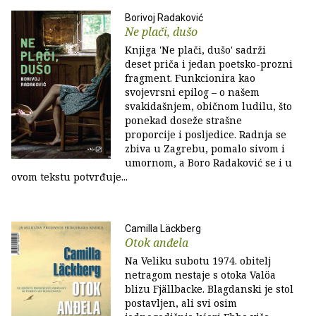
Borivoj Radaković
Ne plači, dušo
Knjiga 'Ne plači, dušo' sadrži
deset priča i jedan poetsko-prozni
fragment. Funkcionira kao
svojevrsni epilog – o našem
svakidašnjem, običnom ludilu, što
ponekad doseže strašne
proporcije i posljedice. Radnja se
zbiva u Zagrebu, pomalo sivom i
umornom, a Boro Radaković se i u
ovom tekstu potvrđuje...
Camilla Läckberg
Otok anđela
Na Veliku subotu 1974. obitelj
netragom nestaje s otoka Valöa
blizu Fjällbacke. Blagdanski je stol
postavljen, ali svi osim