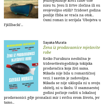
jednogodišnje kćeri Ebbe više
nisu tu. Jesu li žrtve zločina ili su
svojevoljno otišli? Trideset godina
poslije Ebba se vraća na otok...
Osmi roman iz serijala 'Ubojstva u
Fjällbacki'...
Sayaka Murata
Žena iz prodavaonice mješovite
robe
Keiko Furukura neobična je
tridesetšestogodišnja tokijska
prodavačica koja živi sama.
Nikada nije bila u romantičnoj
vezi. I sasvim je zadovoljna.
Nikada se nije uklopila ni u svoju
obitelj, ni u školu. U osamnaestoj
godini počinje raditi u lokalnoj
prodavaonici gdje pronalazi mir i svrhu svom životu, jer
tamo...