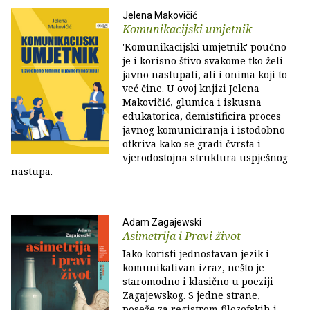
Jelena Makovičić
Komunikacijski umjetnik
'Komunikacijski umjetnik' poučno
je i korisno štivo svakome tko želi
javno nastupati, ali i onima koji to
već čine. U ovoj knjizi Jelena
Makovičić, glumica i iskusna
edukatorica, demistificira proces
javnog komuniciranja i istodobno
otkriva kako se gradi čvrsta i
vjerodostojna struktura uspješnog
nastupa.
Adam Zagajewski
Asimetrija i Pravi život
Iako koristi jednostavan jezik i
komunikativan izraz, nešto je
staromodno i klasično u poeziji
Zagajewskog. S jedne strane,
poseže za registrom filozofskih i