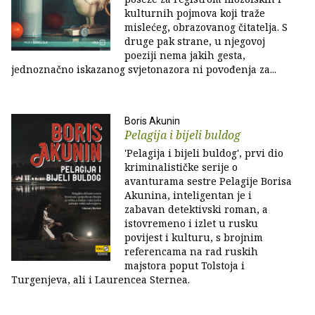
kulturnih pojmova koji traže
mislećeg, obrazovanog čitatelja. S
druge pak strane, u njegovoj
poeziji nema jakih gesta,
jednoznačno iskazanog svjetonazora ni povođenja za...
Boris Akunin
Pelagija i bijeli buldog
'Pelagija i bijeli buldog', prvi dio
kriminalističke serije o
avanturama sestre Pelagije Borisa
Akunina, inteligentan je i
zabavan detektivski roman, a
istovremeno i izlet u rusku
povijest i kulturu, s brojnim
referencama na rad ruskih
majstora poput Tolstoja i
Turgenjeva, ali i Laurencea Sternea.