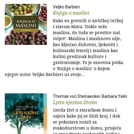
Veljko Barbieri
Knjiga o maslini
Kako su govorili u antičkoj Grčkoj
i starom Rimu: 'Dokle seže
maslina, do tuda se prostire naš
svijet!'. Maslina i maslinovo ulje,
kao ključan duhovni, ljekoviti i
kulinarski temelj i maslina kao
kultni predznak kulture i
gastronomije. To je osnovna potka
o 'Knjige o maslini' u kojem
njegov autor Veljko Barbieri uz svoje...
Thomas von Steinaecker, Barbara Yelin
Ljeto njezina života
Gerda živi u staračkom domu i
osjeća kako joj se bliži kraj. I dok
se pokušava nositi sa
svakodnevicom u domu, prisjeća
se svog života šezdesetih godina