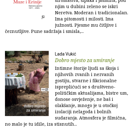
siromaštva, šipaka i jasmina, pod
njim u dubini zeleno se iskri
Neretva. Moderan i tradicionalan.
Ima pitomosti i milosti. Ima
južnosti. Pjesme mu čitljive i
čeznutljive. Pune sadržaja i smisla,...
Lada Vukić
Dobro mjesto za umiranje
Intimne štorije ljudi sa škoja i
njihovih zvanih i nezvanih
gostiju, stvarne i fikcionalne
ispreplićući se s društveno-
političkim aktualijama, bistre um,
donose osvježenje, ne baš i
olakšanje, mnogo je u otočkoj
izolaciji nelagoda i bolnih
sudaranja. Atmosfera je filmična,
no malo je tu idile, iza stisnutih...