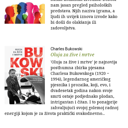
nam jasan pregled psiholoških
predstava. Njih naziva igrama, a
ljudi ih uvijek iznova izvode kako
bi došli do olakšanja ili
zadovoljstva.
Charles Bukowski
Oluja za žive i mrtve
'Oluja za žive i mrtve' je najnovija
posthumna zbirka pjesama
Charlesa Bukowskoga (1920 −
1994), legendarnog američkog
pjesnika i prozaika, koji, evo, i
dvadesetak godina nakon svoje
smrti ostaje podjednako plodan,
intrigantan i čitan. I to ponajprije
zahvaljujući svojoj golemoj radnoj
energiji kojom je za života praktički svakodnevno...