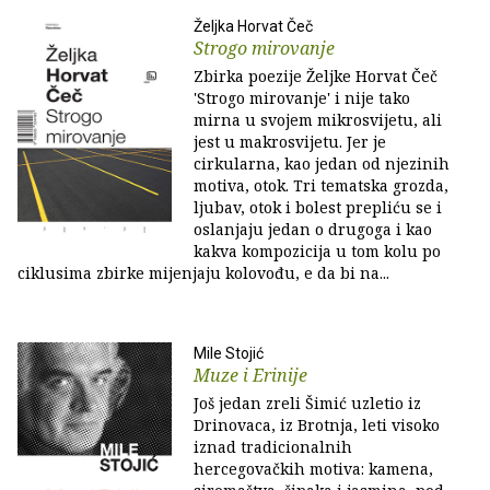
Željka Horvat Čeč
Strogo mirovanje
Zbirka poezije Željke Horvat Čeč
'Strogo mirovanje' i nije tako
mirna u svojem mikrosvijetu, ali
jest u makrosvijetu. Jer je
cirkularna, kao jedan od njezinih
motiva, otok. Tri tematska grozda,
ljubav, otok i bolest prepliću se i
oslanjaju jedan o drugoga i kao
kakva kompozicija u tom kolu po
ciklusima zbirke mijenjaju kolovođu, e da bi na...
Mile Stojić
Muze i Erinije
Još jedan zreli Šimić uzletio iz
Drinovaca, iz Brotnja, leti visoko
iznad tradicionalnih
hercegovačkih motiva: kamena,