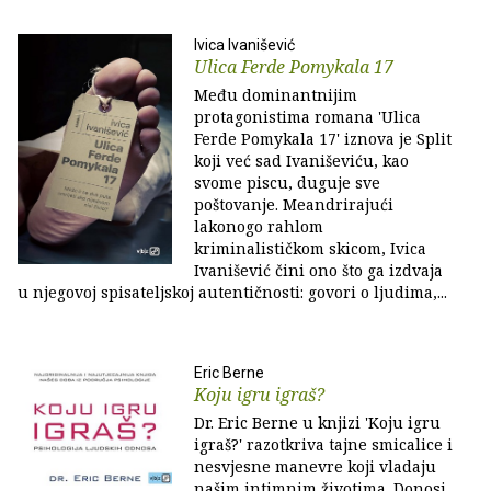
Ivica Ivanišević
Ulica Ferde Pomykala 17
Među dominantnijim
protagonistima romana 'Ulica
Ferde Pomykala 17' iznova je Split
koji već sad Ivaniševiću, kao
svome piscu, duguje sve
poštovanje. Meandrirajući
lakonogo rahlom
kriminalističkom skicom, Ivica
Ivanišević čini ono što ga izdvaja
u njegovoj spisateljskoj autentičnosti: govori o ljudima,...
Eric Berne
Koju igru igraš?
Dr. Eric Berne u knjizi 'Koju igru
igraš?' razotkriva tajne smicalice i
nesvjesne manevre koji vladaju
našim intimnim životima. Donosi