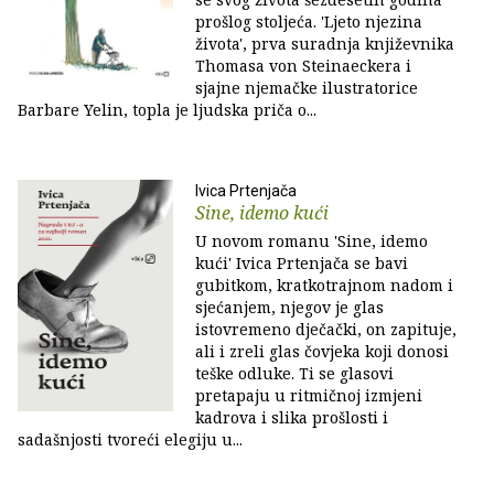
prošlog stoljeća. 'Ljeto njezina
života', prva suradnja književnika
Thomasa von Steinaeckera i
sjajne njemačke ilustratorice
Barbare Yelin, topla je ljudska priča o...
Ivica Prtenjača
Sine, idemo kući
U novom romanu 'Sine, idemo
kući' Ivica Prtenjača se bavi
gubitkom, kratkotrajnom nadom i
sjećanjem, njegov je glas
istovremeno dječački, on zapituje,
ali i zreli glas čovjeka koji donosi
teške odluke. Ti se glasovi
pretapaju u ritmičnoj izmjeni
kadrova i slika prošlosti i
sadašnjosti tvoreći elegiju u...