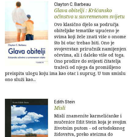
Clayton C. Barbeau
Glava obitelji : Kršćansko
očinstvo u suvremenom svijetu
Ovo klasično djelo sa područja
obiteljske tematike upućeno je
svima koji žele znati više o onome
što bi otac trebao biti. Ono je
svojevrstan priručnik namijenjen
očevima, ali i daleko više od toga.
Ono prodire do svijesti čitatelja
tražeći od njega da promišljeno
preispita ulogu koju ima kao otac i suprug. U tom smislu
ono služi kao...
Edith Stein
Misli
Misli znamenite karmelićanke i
mučenice Edit Stein koja je svojim
životnim putom - od ortodoksnog
židovstva, preko ateizma do