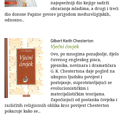
najopsežniji dio knjige sadrži
obraćanja mladima, a drugi i treći
dio donose Papine govore prigodom međureligijskih,
odnosno...
Gilbert Keith Chesterton
Vječni čovjek
Ovo, po mnogima ponajbolje, djelo
čuvenog engleskog pisca,
pjesnika, novinara i dramatičara
G. K. Chestertona daje pogled na
ukupnu ljudsku povijest i
postojanje, suprotstavljajući se
evolucionističkim i
materijalističkim teorijama.
Započinjući od postanka čovjeka i
različitih religioznih oblika kroz povijest Chesterton
pokazuje kako se...