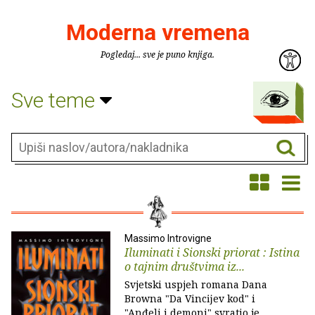
Moderna vremena
Pogledaj... sve je puno knjiga.
Sve teme
Massimo Introvigne
Iluminati i Sionski priorat : Istina
o tajnim društvima iz...
Svjetski uspjeh romana Dana
Browna "Da Vincĳev kod" i
"Anđeli i demoni" svratio je