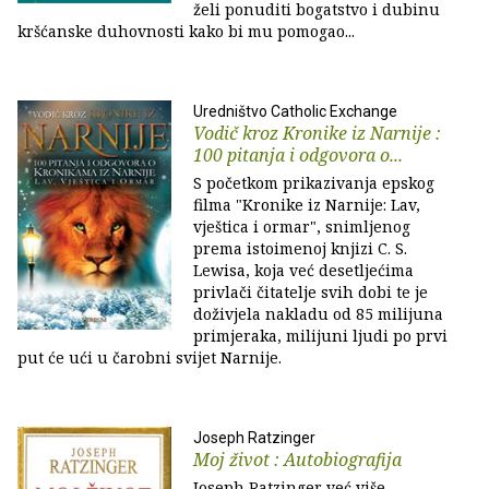
želi ponuditi bogatstvo i dubinu
kršćanske duhovnosti kako bi mu pomogao...
Uredništvo Catholic Exchange
Vodič kroz Kronike iz Narnije :
100 pitanja i odgovora o...
S početkom prikazivanja epskog
filma "Kronike iz Narnije: Lav,
vještica i ormar", snimljenog
prema istoimenoj knjizi C. S.
Lewisa, koja već desetljećima
privlači čitatelje svih dobi te je
doživjela nakladu od 85 milijuna
primjeraka, milijuni ljudi po prvi
put će ući u čarobni svijet Narnije.
Joseph Ratzinger
Moj život : Autobiografija
Joseph Ratzinger već više