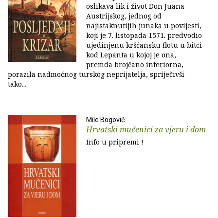
oslikava lik i život Don Juana
Austrijskog, jednog od
najistaknutijih junaka u povijesti,
koji je 7. listopada 1571. predvodio
ujedinjenu kršćansku flotu u bitci
kod Lepanta u kojoj je ona,
premda brojčano inferiorna,
porazila nadmoćnog turskog neprijatelja, spriječivši
tako...
Mile Bogović
Hrvatski mučenici za vjeru i dom
Info u pripremi !