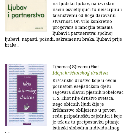
na ljudsku ljubav, na izvrstan
način osvjetljujući tu neiscrpnu i
tajanstvenu od Boga darovanu
stvarnost. On vrlo konkretno
progovara o mnogim temama
ljubavi i partnerstva: spolnoj
ljubavi, napasti, požudi, sakramentu braka, ljubavi prije
braka...
T(homas) S(tearns) Eliot
Ideja kršćanskog društva
Kršćansko društvo koje u ovom
poznatom esejističkom djelu
zagovara slavni pjesnik nobelovac
T. S. Eliot nije društvo svetaca,
nego običnih ljudi čije je
kršćanstvo obilježeno u prvom
redu pripadnošću zajednici i koje
je tek uz tu pretpostavku pitanje
istinski slobodna individualnog