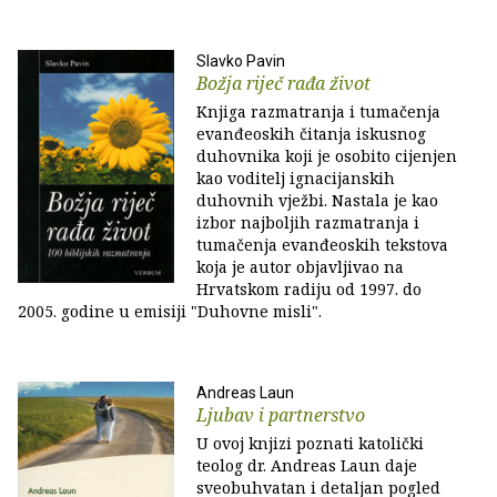
Slavko Pavin
Božja riječ rađa život
Knjiga razmatranja i tumačenja
evanđeoskih čitanja iskusnog
duhovnika koji je osobito cijenjen
kao voditelj ignacijanskih
duhovnih vježbi. Nastala je kao
izbor najboljih razmatranja i
tumačenja evanđeoskih tekstova
koja je autor objavljivao na
Hrvatskom radiju od 1997. do
2005. godine u emisiji "Duhovne misli".
Andreas Laun
Ljubav i partnerstvo
U ovoj knjizi poznati katolički
teolog dr. Andreas Laun daje
sveobuhvatan i detaljan pogled