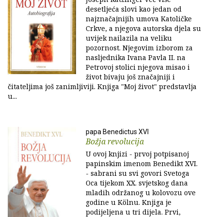
desetljeća slovi kao jedan od
najznačajnijih umova Katoličke
Crkve, a njegova autorska djela su
uvijek nailazila na veliku
pozornost. Njegovim izborom za
nasljednika Ivana Pavla II. na
Petrovoj stolici njegova misao i
život bivaju još značajniji i
čitateljima još zanimljiviji. Knjiga "Moj život" predstavlja
u...
papa Benedictus XVI
Božja revolucija
U ovoj knjizi - prvoj potpisanoj
papinskim imenom Benedikt XVI.
- sabrani su svi govori Svetoga
Oca tijekom XX. svjetskog dana
mladih održanog u kolovozu ove
godine u Kölnu. Knjiga je
podijeljena u tri dijela. Prvi,