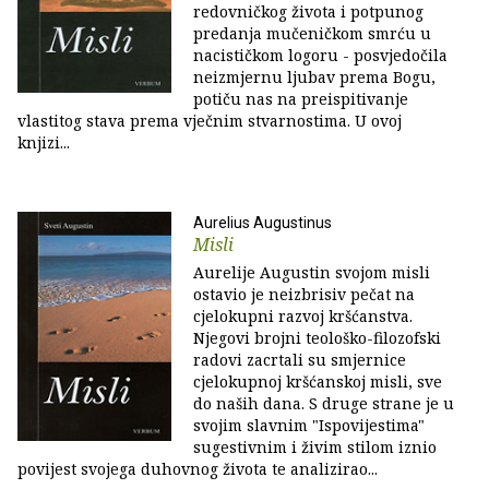
redovničkog života i potpunog
predanja mučeničkom smrću u
nacističkom logoru - posvjedočila
neizmjernu ljubav prema Bogu,
potiču nas na preispitivanje
vlastitog stava prema vječnim stvarnostima. U ovoj
knjizi...
Aurelius Augustinus
Misli
Aurelije Augustin svojom misli
ostavio je neizbrisiv pečat na
cjelokupni razvoj kršćanstva.
Njegovi brojni teološko-filozofski
radovi zacrtali su smjernice
cjelokupnoj kršćanskoj misli, sve
do naših dana. S druge strane je u
svojim slavnim "Ispovijestima"
sugestivnim i živim stilom iznio
povijest svojega duhovnog života te analizirao...