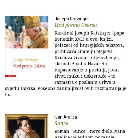
Joseph Ratzinger
Hod prema Uskrsu
Kardinal Joseph Ratzinger (papa
Benedikt XVI.) u ovoj knjizi,
polazeći od liturgijskih tekstova,
približava čitatelju otajstva
Kristova života – utjelovljenje,
skroviti život u Nazaretu,
napastovanje u pustinji, javni
život, muku i uskrsnuće – te
razmatra o poslanju Crkve u
svjetlu Uskrsa. Posebna zanimljivost ovih razmatranja je
to...
Ivan Aralica
Sunce
Roman "Sunce", novo djelo Ivana
Aralice još jednom pokazuje