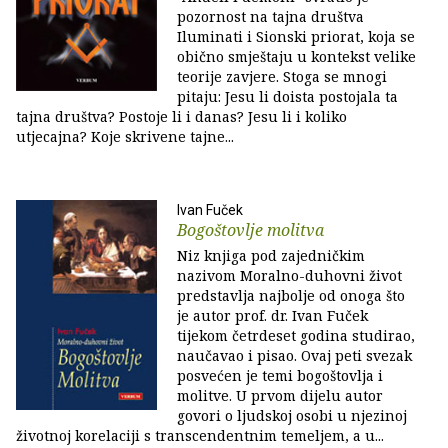
pozornost na tajna društva
Iluminati i Sionski priorat, koja se
obično smještaju u kontekst velike
teorije zavjere. Stoga se mnogi
pitaju: Jesu li doista postojala ta
tajna društva? Postoje li i danas? Jesu li i koliko
utjecajna? Koje skrivene tajne...
Ivan Fuček
Bogoštovlje molitva
Niz knjiga pod zajedničkim
nazivom Moralno-duhovni život
predstavlja najbolje od onoga što
je autor prof. dr. Ivan Fuček
tijekom četrdeset godina studirao,
naučavao i pisao. Ovaj peti svezak
posvećen je temi bogoštovlja i
molitve. U prvom dijelu autor
govori o ljudskoj osobi u njezinoj
životnoj korelaciji s transcendentnim temeljem, a u...