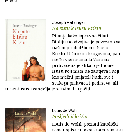
izbora.
Joseph Ratzinger
Na putu k Isusu Kristu
Pitanje kako ispravno čitati
Bibliju neodvojivo je povezano sa
našom predodžbom o Isusu
Kristu. U širokim krugovima, pa i
među vjernicima kršćanima,
prihvaćena je slika o jednome
Isusu koji ništa ne zahtjeva i koji,
kao nježni prijatelj ljudi, sve i
svakoga prihvaća i podržava, ali
stvarni Isus Evanđelja je sasvim drugačiji.
Louis de Wohl
Posljednji križar
Louis de Wohl, poznati katolički
romanopisac u ovom nam romanu