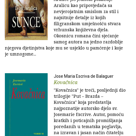
Aralicu kao pripovjedača sa
nevjerojatnim smislom za stil i
najsitnije detalje iz kojih
filigranskom umješnošću stvara
vrhunska književna djela.
Okosnicu romana čini sjećanje
samog autora na jedno razdoblje
njegova djetinjstva koje mu se usjeklo u pamćenje i koje
je umnogome...
Jose Maria Escriva de Balaguer
Kovačnica
"Kovačnica" je treći, posljednji dio
trilogije "Put – Brazda –
Kovačnica" koja predstavlja
najpoznatije autorsko djelo sv.
Josemaríe Escrive. Autor, pomoću
kratkih i poticajnih promišljanja
poredanih u tematska poglavlja,
na izravan i jasan način čitatelju