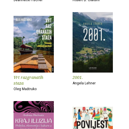
Jeannette Fischer
Robert B. Cialdini
Vrt razgranatih
2001.
staza
Angela Lehner
Oleg Maštruko