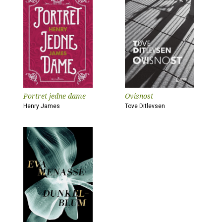
Portret jedne dame
Ovisnost
Henry James
Tove Ditlevsen