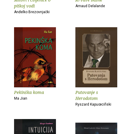
pitkoj vodi
Arnaud Delalande
Anđelko Brezovnjački
Pekinška koma
Putovanje s
Herodotom
Ma Jian
Ryszard Kapuœciñski