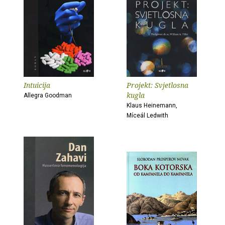
Intuicija
Projekt: Svjetlosna
kugla
Allegra Goodman
Klaus Heinemann,
Míceál Ledwith