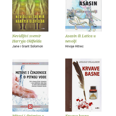
Nevidljivi svemir
Asasin ili Latica u
Harryja Oldfielda
nevolji
Jane i Grant Solomon
Hrvoje Hitrec
Mitovi i činjenice o
Krvave basne