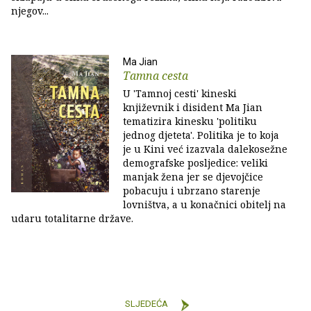
njegov...
Ma Jian
Tamna cesta
U 'Tamnoj cesti' kineski
književnik i disident Ma Jian
tematizira kinesku 'politiku
jednog djeteta'. Politika je to koja
je u Kini već izazvala dalekosežne
demografske posljedice: veliki
manjak žena jer se djevojčice
pobacuju i ubrzano starenje
lovništva, a u konačnici obitelj na
udaru totalitarne države.
SLJEDEĆA