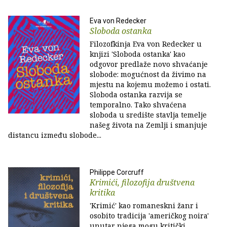
Eva von Redecker
Sloboda ostanka
Filozofkinja Eva von Redecker u
knjizi 'Sloboda ostanka' kao
odgovor predlaže novo shvaćanje
slobode: mogućnost da živimo na
mjestu na kojemu možemo i ostati.
Sloboda ostanka razvija se
temporalno. Tako shvaćena
sloboda u središte stavlja temelje
našeg života na Zemlji i smanjuje
distancu između slobode...
Philippe Corcruff
Krimići, filozofija društvena
kritika
'Krimić' kao romaneskni žanr i
osobito tradicija 'američkog noira'
unutar njega mogu kritički