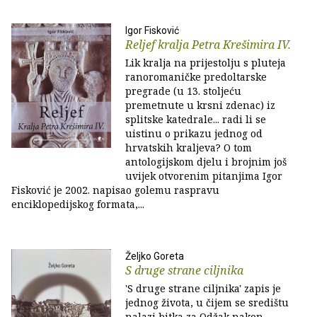
Igor Fisković
Reljef kralja Petra Krešimira IV.
Lik kralja na prijestolju s pluteja
ranoromaničke predoltarske
pregrade (u 13. stoljeću
premetnute u krsni zdenac) iz
splitske katedrale... radi li se
uistinu o prikazu jednog od
hrvatskih kraljeva? O tom
antologijskom djelu i brojnim još
uvijek otvorenim pitanjima Igor
Fisković je 2002. napisao golemu raspravu
enciklopedijskog formata,...
Željko Goreta
S druge strane ciljnika
'S druge strane ciljnika' zapis je
jednog života, u čijem se središtu
nalazi bitka za Odžak nakon