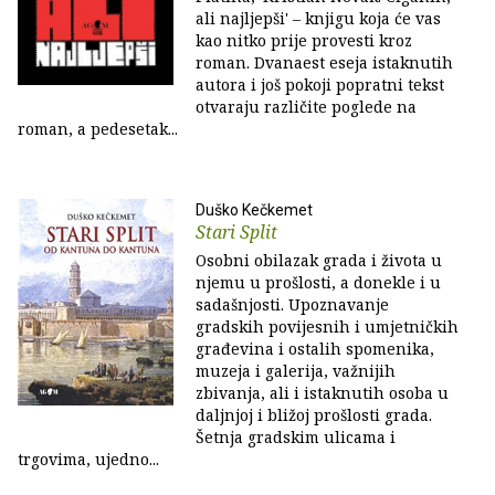
ali najljepši' – knjigu koja će vas
kao nitko prije provesti kroz
roman. Dvanaest eseja istaknutih
autora i još pokoji popratni tekst
otvaraju različite poglede na
roman, a pedesetak...
Duško Kečkemet
Stari Split
Osobni obilazak grada i života u
njemu u prošlosti, a donekle i u
sadaš­njosti. Upoznavanje
gradskih povijesnih i umjetničkih
građe­vina i ostalih spomenika,
muzeja i galerija, važnijih
zbivanja, ali i istaknu­tih osoba u
daljnjoj i bližoj prošlosti grada.
Šet­nja gradskim ulicama i
trgovima, ujedno...