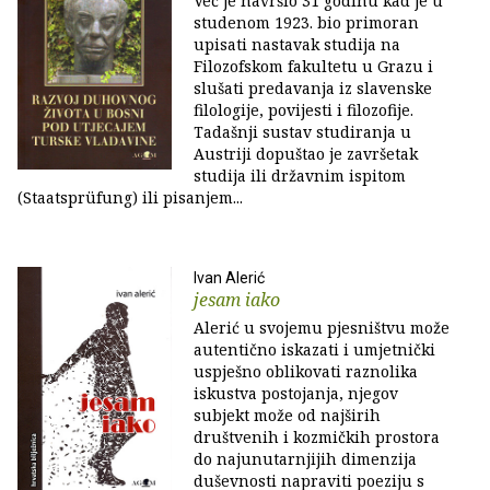
Već je navršio 31 godinu kad je u
studenom 1923. bio primoran
upisati nastavak studija na
Filozofskom fakultetu u Grazu i
slušati predavanja iz slavenske
filologije, povijesti i filozofije.
Tadašnji sustav studiranja u
Austriji dopuštao je završetak
studija ili državnim ispitom
(Staatsprüfung) ili pisanjem...
Ivan Alerić
jesam iako
Alerić u svojemu pjesništvu može
autentično iskazati i umjetnički
uspješno oblikovati raznolika
iskustva postojanja, njegov
subjekt može od najširih
društvenih i kozmičkih prostora
do najunutarnjijih dimenzija
duševnosti napraviti poeziju s