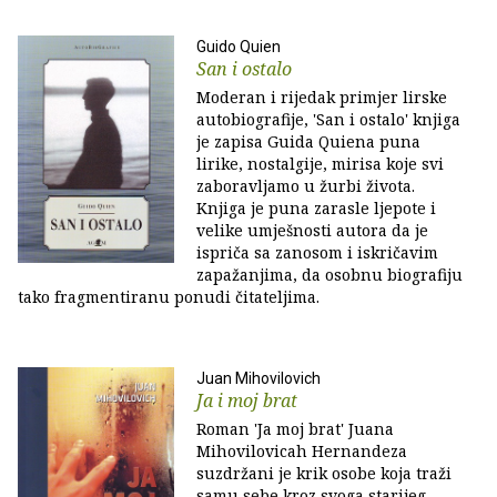
Guido Quien
San i ostalo
Moderan i rijedak primjer lirske
autobiografije, 'San i ostalo' knjiga
je zapisa Guida Quiena puna
lirike, nostalgije, mirisa koje svi
zaboravljamo u žurbi života.
Knjiga je puna zarasle ljepote i
velike umješnosti autora da je
ispriča sa zanosom i iskričavim
zapažanjima, da osobnu biografiju
tako fragmentiranu ponudi čitateljima.
Juan Mihovilovich
Ja i moj brat
Roman 'Ja moj brat' Juana
Mihovilovicah Hernandeza
suzdržani je krik osobe koja traži
samu sebe kroz svoga starijeg