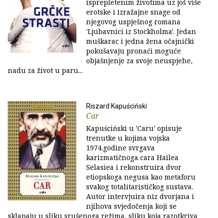
isprepletenim životima uz još više
erotske i izražajne snage od
njegovog uspješnog romana
'Ljubavnici iz Stockholma'. Jedan
muškarac i jedna žena očajnički
pokušavaju pronaći moguće
objašnjenje za svoje neuspjehe,
nadu za život u paru...
Riszard Kapuściński
Car
Kapuściński u 'Caru' opisuje
trenutke u kojima vojska
1974.godine svrgava
karizmatičnoga cara Hailea
Selasiea i rekonstruira dvor
etiopskoga negusa kao metaforu
svakog totalitarističkog sustava.
Autor intervjuira niz dvorjana i
njihova svjedočenja koji se
sklapaju u sliku srušenoga režima, sliku koja razotkriva