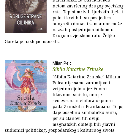
netom završenog drugog svjetskog
rata. Tepisi mrtvih ljudskih tijela i
potoci krvi bili su posljedica
onoga što danas i sam autor može
nazvati posljednjom bitkom u
Drugom svjetskom ratu. Željko
Goreta je nastojao ispisati...
Milan Pelc
Sibila Katarine Zrinske
"Sibila Katarine Zrinske" Milana
Pelca nije samo zanimljivo i
vrijedno djelo u jezičnom i
likovnom smislu, ona je
svojevrsna metafora uspona i
pada Zrinskih i Frankopana. To joj
daje posebnu simboličku auru,
jer su članovi tih dviju
magnatskih obitelji bili glavni
sudionici političkog, gospodarskog i kulturnog života