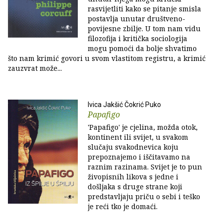
rasvijetliti kako se pitanje smisla
postavlja unutar društveno-
povijesne zbilje. U tom nam vidu
filozofija i kritička sociologija
mogu pomoći da bolje shvatimo
što nam krimić govori u svom vlastitom registru, a krimić
zauzvrat može...
Ivica Jakšić Čokrić Puko
Papafigo
'Papafigo' je cjelina, možda otok,
kontinent ili svijet, u svakom
slučaju svakodnevica koju
prepoznajemo i iščitavamo na
raznim razinama. Svijet je to pun
živopisnih likova s jedne i
došljaka s druge strane koji
predstavljaju priču o sebi i teško
je reći tko je domaći.