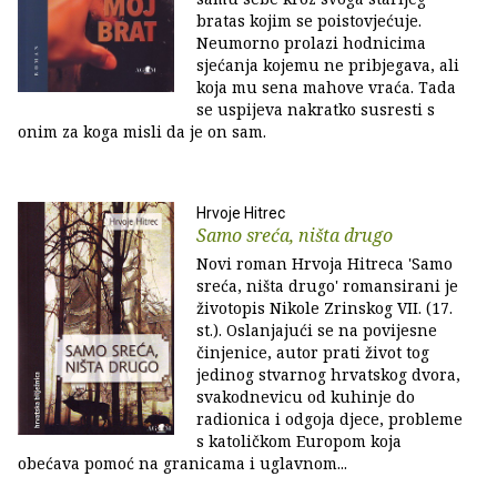
bratas kojim se poistovjećuje.
Neumorno prolazi hodnicima
sjećanja kojemu ne pribjegava, ali
koja mu sena mahove vraća. Tada
se uspijeva nakratko susresti s
onim za koga misli da je on sam.
Hrvoje Hitrec
Samo sreća, ništa drugo
Novi roman Hrvoja Hitreca 'Samo
sreća, ništa drugo' romansirani je
životopis Nikole Zrinskog VII. (17.
st.). Oslanjajući se na povijesne
činjenice, autor prati život tog
jedinog stvarnog hrvatskog dvora,
svakodnevicu od kuhinje do
radionica i odgoja djece, probleme
s katoličkom Europom koja
obećava pomoć na granicama i uglavnom...