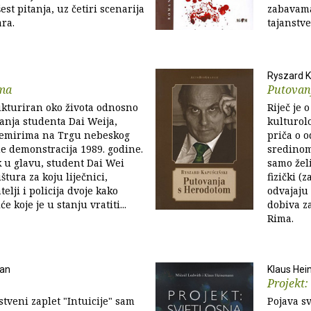
st pitanja, uz četiri scenarija
zabavama
ra.
tajanstve
Ryszard 
ma
Putovan
ukturiran oko života odnosno
Riječ je
anja studenta Dai Weija,
kulturol
nemirima na Trgu nebeskog
priča o 
e demonstracija 1989. godine.
sredinom 
 u glavu, student Dai Wei
samo žel
uštura za koju liječnici,
fizički (
telji i policija dvoje kako
odvajaju
e koje je u stanju vratiti...
dobiva z
Rima.
man
Klaus Hei
Projekt:
veni zaplet "Intuicije" sam
Pojava sv