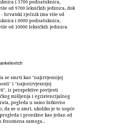
uknica i 5700 podnatuknica,
iše od 9700 leksičkih jedinica, dok
- hrvatski rječnik ima više od
uknica i 6000 podnatuknica,
iše od 10000 leksičkih jedinica.
Jankelevitch
a se smrti kao "najizvjesnijoj
osti" i "najneizvjesnijoj
ti", iz perspektive povijesti
kog mišljenja i egzistencijalnog
 rata, pogleda u samo bitkovno
o, da se u smrt, ukoliko je to uopće
progleda i pronikne kao jedan od
h fenomena samoga...