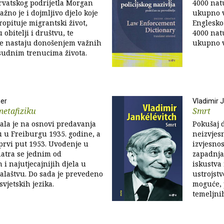
hrvatskog podrijetla Morgan
4000 nat
žno je i dojmljivo djelo koje
ukupno v
ropituje migrantski život,
Englesko 
 obitelji i društvu, te
4000 nat
je nastaju donošenjem važnih
ukupno v
sudnim trenucima života.
ger
Vladimir 
metafiziku
Smrt
tala je na osnovi predavanja
Pokušaj d
u u Freiburgu 1935. godine, a
neizvjesn
 prvi put 1953. Uvođenje u
izvjesnos
atra se jednim od
zapadnjač
 i najutjecajnijih djela u
iskustva
alaštvu. Do sada je prevedeno
ustrojstv
svjetskih jezika.
moguće, 
temeljni