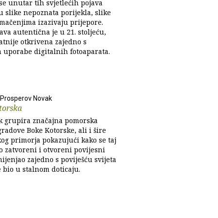
se unutar tih svjetlećih pojava
u slike nepoznata porijekla, slike
umačenjima izazivaju prijepore.
va autentična je u 21. stoljeću,
atnije otkrivena zajedno s
 uporabe digitalnih fotoaparata.
 Prosperov Novak
torska
ak grupira značajna pomorska
gradove Boke Kotorske, ali i šire
og primorja pokazujući kako se taj
 zatvoreni i otvoreni povijesni
ijenjao zajedno s poviješću svijeta
e bio u stalnom doticaju.