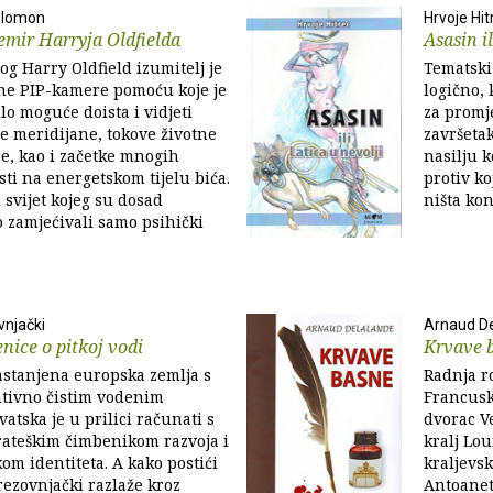
Solomon
Hrvoje Hit
vemir Harryja Oldfielda
Asasin il
og Harry Oldfield izumitelj je
Tematski 
ne PIP-kamere pomoću koje je
logično,
lo moguće doista i vidjeti
za promj
 meridijane, tokove životne
završeta
re, kao i začetke mnogih
nasilju k
ti na energetskom tijelu bića.
protiv k
 svijet kojeg su dosad
ništa kon
o zamjećivali samo psihički
vnjački
Arnaud D
enice o pitkoj vodi
Krvave 
astanjena europska zemlja s
Radnja r
ativno čistim vodenim
Francuske
atska je u prilici računati s
dvorac Ve
rateškim čimbenikom razvoja i
kralj Lou
om identiteta. A kako postići
kraljevs
rezovnjački razlaže kroz
Antoanet