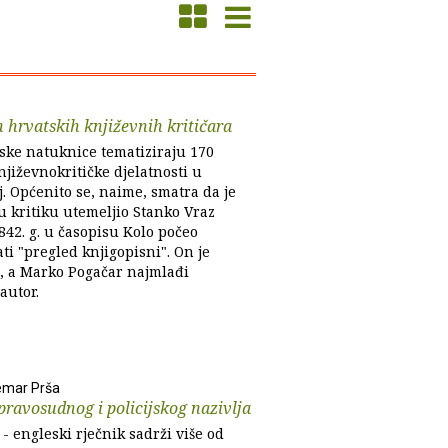
 hrvatskih književnih kritičara
ske natuknice tematiziraju 170
jiževnokritičke djelatnosti u
. Općenito se, naime, smatra da je
u kritiku utemeljio Stanko Vraz
842. g. u časopisu Kolo počeo
ati "pregled knjigopisni". On je
i, a Marko Pogačar najmlađi
autor.
emar Prša
pravosudnog i policijskog nazivlja
- engleski rječnik sadrži više od