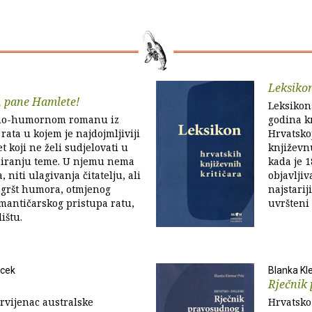
Leksikon
, pane Hamlete!
Leksikon
erno-humornom romanu iz
godina kn
ata u kojem je najdojmljiviji
Hrvatskoj
 koji ne želi sudjelovati u
književn
ziranju teme. U njemu nema
kada je 1
, niti ulagivanja čitatelju, ali
objavljiv
egršt humora, otmjenog
najstarij
mantičarskog pristupa ratu,
uvršteni 
lištu.
ncek
Blanka Kl
Rječnik 
prvijenac australske
Hrvatsko 