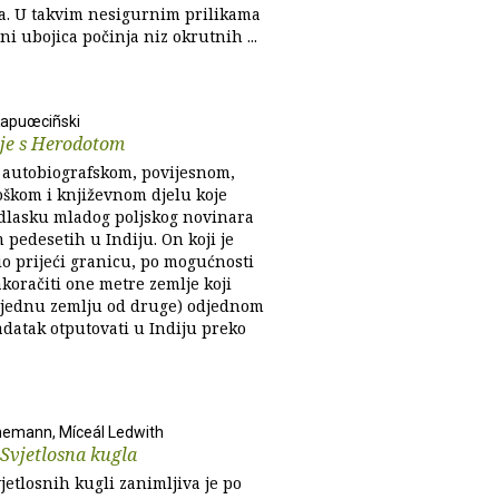
. U takvim nesigurnim prilikama
ni ubojica počinja niz okrutnih ...
Kapuœciñski
je s Herodotom
 o autobiografskom, povijesnom,
oškom i književnom djelu koje
odlasku mladog poljskog novinara
pedesetih u Indiju. On koji je
io prijeći granicu, po mogućnosti
zakoračiti one metre zemlje koji
 jednu zemlju od druge) odjednom
adatak otputovati u Indiju preko
nemann, Míceál Ledwith
 Svjetlosna kugla
jetlosnih kugli zanimljiva je po