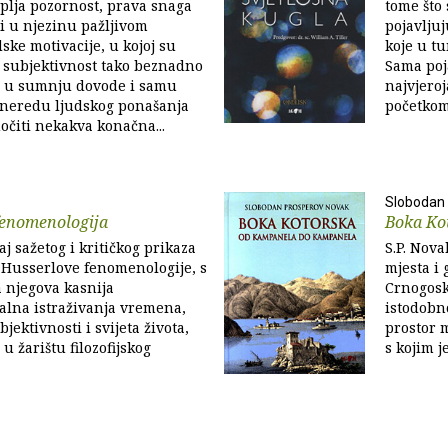
plja pozornost, prava snaga
tome što 
ži u njezinu pažljivom
pojavljuj
ske motivacije, u kojoj su
koje u t
i subjektivnost tako beznadno
Sama poja
a u sumnju dovode i samu
najvjeroj
 neredu ljudskog ponašanja
početkom
čiti nekakva konačna...
Slobodan
fenomenologija
Boka Ko
j sažetog i kritičkog prikaza
S.P. Nov
 Husserlove fenomenologije, s
mjesta i 
 njegova kasnija
Crnogosk
alna istraživanja vremena,
istodobno
bjektivnosti i svijeta života,
prostor m
u žarištu filozofijskog
s kojim j