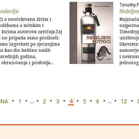
Timothy F
oslovlja
Neželjen
či o neočekivano živim i
Najznača
odžbama o mitskim i
najpozna
bićima autorova zavičaja.Taj
Timothyj
t ne pripada samo prošlosti:
uništenju
amo zagrebati po sjećanjima
likovima:
o kao dio baštine naših
samosvje
srednjih godina,
i nesnos
h obrazovanja i profesija...
jednorog 
DNA
1
…
2
3
4
5
6
…
12