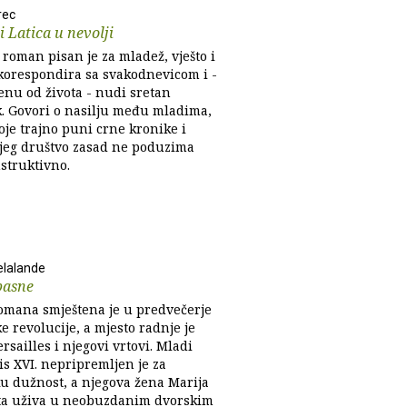
rec
i Latica u nevolji
roman pisan je za mladež, vješto i
 korespondira sa svakodnevicom i -
enu od života - nudi sretan
k. Govori o nasilju među mladima,
oje trajno puni crne kronike i
ojeg društvo zasad ne poduzima
struktivno.
elalande
basne
omana smještena je u predvečerje
 revolucije, a mjesto radnje je
rsailles i njegovi vrtovi. Mladi
is XVI. nepripremljen je za
ku dužnost, a njegova žena Marija
a uživa u neobuzdanim dvorskim