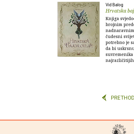
Vid Balog
Hrvatska baj
Knjiga svjedo
brojnim pred
nadnaravnim 
čudesni svije
potrebno je s
da bi uskrsnu
suvremenika 
najrazličitiji
PRETHO