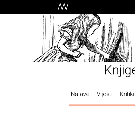
Knjig
Najave
Vijesti
Kritik