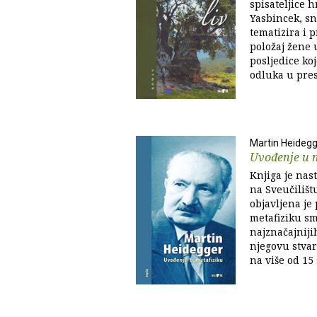
spisateljice 
Yasbincek, sna
tematizira i p
položaj žene u
posljedice ko
odluka u pre
Martin Heideg
Uvođenje u 
Knjiga je nas
na Sveučilišt
objavljena je
metafiziku sm
najznačajnijih
njegovu stvar
na više od 15 