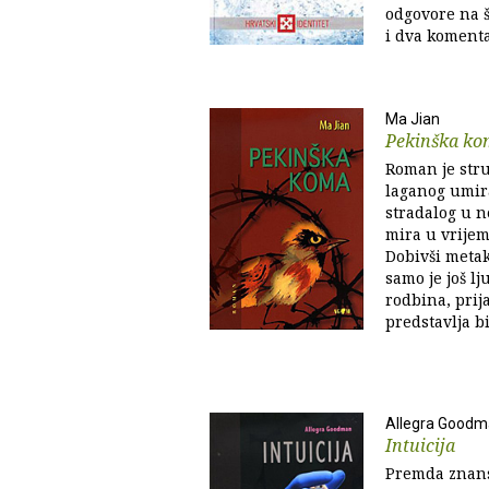
odgovore na še
i dva komenta
Ma Jian
Pekinška ko
Roman je str
laganog umir
stradalog u 
mira u vrijem
Dobivši metak
samo je još lj
rodbina, prija
predstavlja bić
Allegra Good
Intuicija
Premda znanst