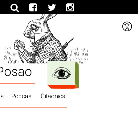
Posao
ga
Podcast
Čitaonica