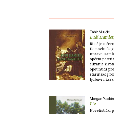
Tahir Mujičić
Budi Hamlet
Riječ je o č
Domovinskog r
upravo Hamlet
općem pateti
cifranja života
opet nudi pr
starinskog ro
ljubavi i kaza
Morgan Yasbi
Liv
Novelistički 