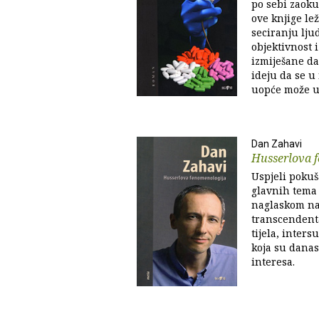
po sebi zaoku
ove knjige le
seciranju ljud
objektivnost 
izmiješane d
ideju da se u
uopće može uo
Dan Zahavi
Husserlova 
Uspjeli pokuša
glavnih tema
naglaskom na
transcendent
tijela, intersu
koja su danas 
interesa.