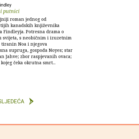
indley
i putnici
jniji roman jednog od
tijih kanadskih književnika
a Findleyja. Potresna drama o
 svijeta, s neobičnim i izuzetnim
 tiranin Noa i njegova
sna supruga, gospođa Noyes; star
an Jahve; zbor raspjevanih ovaca;
kojeg čeka okrutna smrt...
SLJEDEĆA