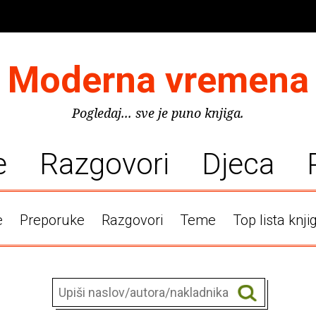
Moderna vremena
Pogledaj... sve je puno knjiga.
e
Razgovori
Djeca
e
Preporuke
Razgovori
Teme
Top lista knji