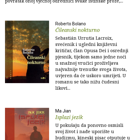
povratak onoj vječnoj odrednici svake istinske proze,...
Roberto Bolano
Čileanski nokturno
Sebastián Urrutia Lacroix,
svećenik i ugledni književni
kritičar, član Opusa Dei i osrednji
pjesnik, tijekom samo jedne noći
u snažnoj vrućici proživljava
najvažnije trenutke svoga života,
uvjeren da će uskoro umrijeti. U
romanu se tako nižu čudesni
likovi...
Ma Jian
Isplazi jezik
U pokušaju da ponovno osmisli
svoj život i nađe uporište u
budizmu, kineski pisac otputuje u