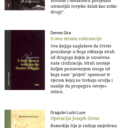
životom i osobnošću povijesno
utemeljili čovjeko-bitak kao nitko
drugi”.
Dennis Gira
S onu stranu tolerancije
Ova knjiga naglašava da čvrsto
pouzdanje u Boga otklanja strah
od drugoga kojim je označena
naša civilizacija. Strah nestaje
boljim poznavanjem onoga od
koga nam "prijeti" opasnost te
vjerom kojoj ne trebaju oružja i
nasilje da propagira »svoju«
istinu.
Dragutin Lučić Luce
Operacija Joseph Gross
Komedija čija je radnja smještena