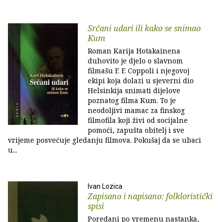
Srčani udari ili kako se snimao
Kum
Roman Karija Hotakainena
duhovito je djelo o slavnom
filmašu F. F. Coppoli i njegovoj
ekipi koja dolazi u sjeverni dio
Helsinkija snimati dijelove
poznatog filma Kum. To je
neodoljivi mamac za finskog
filmofila koji živi od socijalne
pomoći, zapušta obitelj i sve
vrijeme posvećuje gledanju filmova. Pokušaj da se ubaci
u...
Ivan Lozica
Zapisano i napisano: folkloristički
spisi
Poredani po vremenu nastanka,