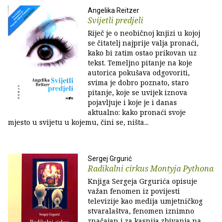
Angelika Reitzer
Svijetli predjeli
Riječ je o neobičnoj knjizi u kojoj
se čitatelj najprije valja pronaći,
kako bi zatim ostao prikovan uz
tekst. Temeljno pitanje na koje
autorica pokušava odgovoriti,
svima je dobro poznato, staro
pitanje, koje se uvijek iznova
pojavljuje i koje je i danas
aktualno: kako pronaći svoje
mjesto u svijetu u kojemu, čini se, ništa...
Sergej Grgurić
Radikalni cirkus Montyja Pythona
Knjiga Sergeja Grgurića opisuje
važan fenomen iz povijesti
televizije kao medija umjetničkog
stvaralaštva, fenomen iznimno
značajan i za kasnija zbivanja na