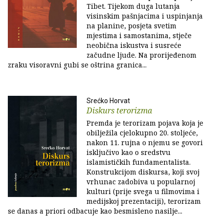
Tibet. Tijekom duga lutanja
visinskim pašnjacima i uspinjanja
na planine, posjeta svetim
mjestima i samostanima, stječe
neobična iskustva i susreće
začudne ljude. Na prorijeđenom
zraku visoravni gubi se oštrina granica...
Srećko Horvat
Diskurs terorizma
Premda je terorizam pojava koja je
obilježila cjelokupno 20. stoljeće,
nakon 11. rujna o njemu se govori
isključivo kao o sredstvu
islamističkih fundamentalista.
Konstrukcijom diskursa, koji svoj
vrhunac zadobiva u popularnoj
kulturi (prije svega u filmovima i
medijskoj prezentaciji), terorizam
se danas a priori odbacuje kao besmisleno nasilje...