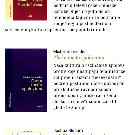
području televizijske i filmske
komike. Riječ i o jednom od
fenomena ključnih za poimanje
smiješnog u postmodernoj i
suvremenoj kulturi općenito - od popularnih do...
Michel Schneider
Zbrka među spolovima
Naša kultura o različitosti spolova
protiv koje nastupaju feminističke
skupine i rastaču "neseksualni“
pokreti postupno i brzo dovodi do
prostodušne ravnodušnosti
prema spolu; muškarac i žena
doskora će međusobno zaratiti
glede te žudnje.
Joshua Slocum