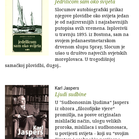
Jedrilicom sam oko svijeta
Slocumov autobiografski prikaz
njegove plovidbe oko svijeta jedan
je od najizvrsnijih i najzabavnijih
putopisa svih vremena. Isplovivši
u travnju 1895. iz Bostona, sam na
svojem jedanaestmetarskom
drvenom slupu Spray, Slocum je
ušao u društvo najvećih svjetskih
moreplovaca. U trogodišnjoj
samačkoj plovidbi, dugoj...
Karl Jaspers
Ljudi sudbine
U "Sudbonosnim ljudima“ Jaspers
iz obzora „filozofijske vjere“
promišlja, na posve originalan
mislilački način, ulogu velikih
proroka, mislilaca i sudbonosaca,
u povijesti svijeta - koji su “svojim