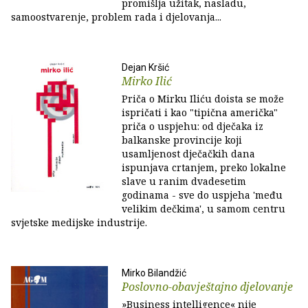
promišlja užitak, nasladu,
samoostvarenje, problem rada i djelovanja...
Dejan Kršić
Mirko Ilić
Priča o Mirku Iliću doista se može
ispričati i kao "tipična američka"
priča o uspjehu: od dječaka iz
balkanske provincije koji
usamljenost dječačkih dana
ispunjava crtanjem, preko lokalne
slave u ranim dvadesetim
godinama - sve do uspjeha 'među
velikim dečkima', u samom centru
svjetske medijske industrije.
Mirko Bilandžić
Poslovno-obavještajno djelovanje
»Business intelligence« nije