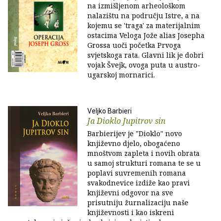
na izmišljenom arheološkom
nalazištu na području Istre, a na
kojemu se 'traga' za materijalnim
ostacima Veloga Jože alias Josepha
Grossa uoči početka Prvoga
svjetskoga rata. Glavni lik je dobri
vojak Švejk, ovoga puta u austro-
ugarskoj mornarici.
Veljko Barbieri
Ja Dioklo Jupitrov sin
Barbierijev je "Dioklo" novo
književno djelo, obogaćeno
mnoštvom zapleta i novih obrata
u samoj strukturi romana te se u
poplavi suvremenih romana
svakodnevice izdiže kao pravi
književni odgovor na sve
prisutniju žurnalizaciju naše
književnosti i kao iskreni