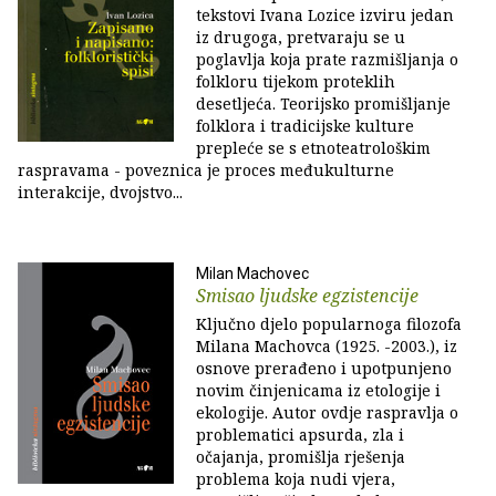
tekstovi Ivana Lozice izviru jedan
iz drugoga, pretvaraju se u
poglavlja koja prate razmišljanja o
folkloru tijekom proteklih
desetljeća. Teorijsko promišljanje
folklora i tradicijske kulture
prepleće se s etnoteatrološkim
raspravama - poveznica je proces međukulturne
interakcije, dvojstvo...
Milan Machovec
Smisao ljudske egzistencije
Ključno djelo popularnoga filozofa
Milana Machovca (1925. -2003.), iz
osnove prerađeno i upotpunjeno
novim činjenicama iz etologije i
ekologije. Autor ovdje raspravlja o
problematici apsurda, zla i
očajanja, promišlja rješenja
problema koja nudi vjera,