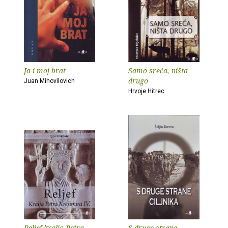
Ja i moj brat
Samo sreća, ništa
drugo
Juan Mihovilovich
Hrvoje Hitrec
Reljef kralja Petra
S druge strane