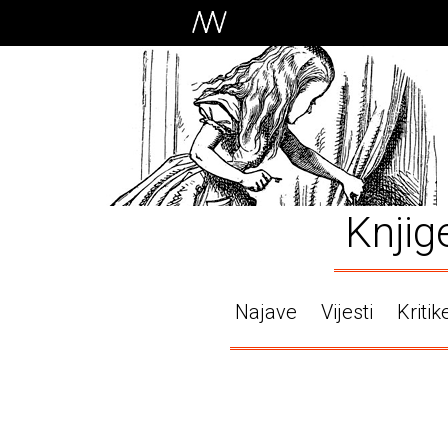
Knjig
Najave
Vijesti
Kritik