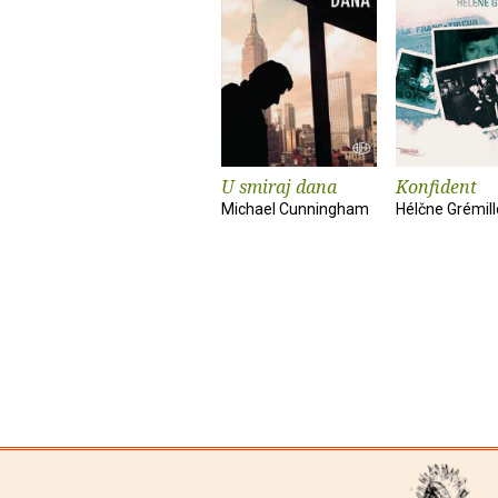
U smiraj dana
Konfident
Michael Cunningham
Hélčne Grémil