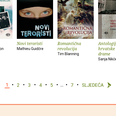
Novi teroristi
Romantična
Antologi
revolucija
hrvatske
lon
Mathieu Guidčre
drame
Tim Blanning
Sanja Nikč
1
2
3
4
5
…
7
SLJEDEĆA