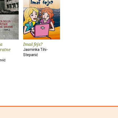
ja
Imaš fejs?
 ratne
Jasminka Tihi-
Stepanić
ević