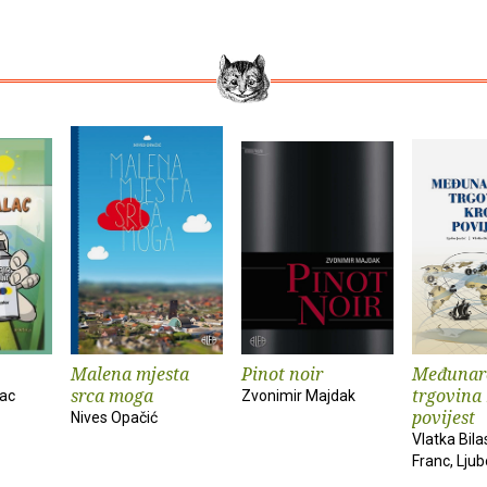
Malena mjesta
Pinot noir
Međunar
srca moga
trgovina
ac
Zvonimir Majdak
povijest
Nives Opačić
Vlatka Bila
Franc, Ljub