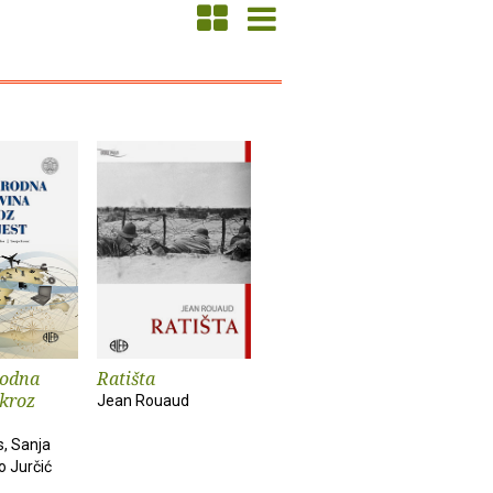
odna
Ratišta
 kroz
Jean Rouaud
s, Sanja
o Jurčić