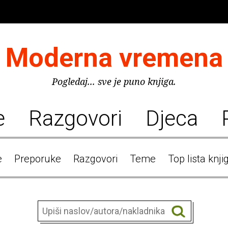
Moderna vremena
Pogledaj... sve je puno knjiga.
e
Razgovori
Djeca
e
Preporuke
Razgovori
Teme
Top lista knji