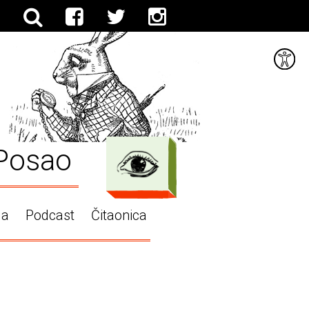
Posao
ga
Podcast
Čitaonica