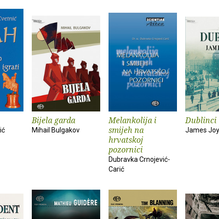
Bijela garda
Melankolija i
Dublinci
smijeh na
ić
Mihail Bulgakov
James Jo
hrvatskoj
pozornici
Dubravka Crnojević-
Carić