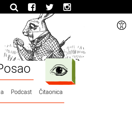
Posao
ga
Podcast
Čitaonica