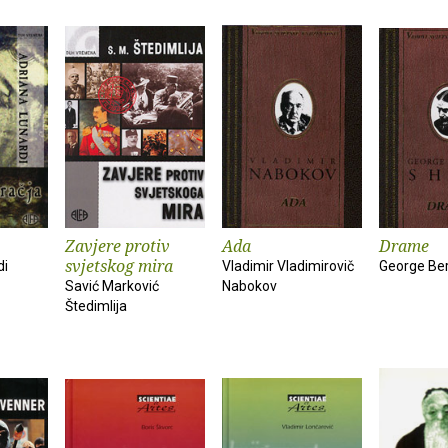
Zavjere protiv
Ada
Drame
svjetskog mira
di
Vladimir Vladimirovič
George Be
Savić Marković
Nabokov
Štedimlija