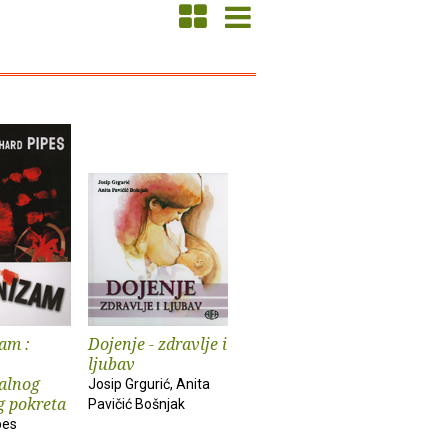
am :
Dojenje - zdravlje i
ljubav
ualnog
Josip Grgurić, Anita
g pokreta
Pavičić Bošnjak
pes