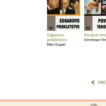
Edgarovo
Povijest ter
prokletstvo
Dominique Ve
Marc Dugain
PR