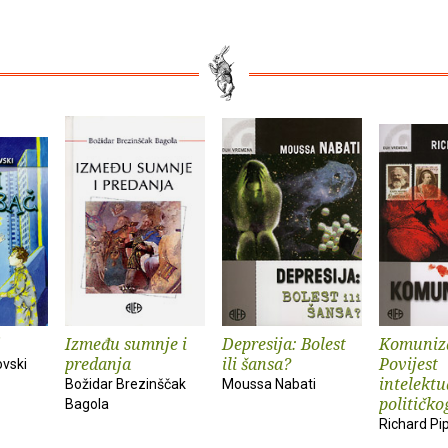
Između sumnje i
Depresija: Bolest
Komuniz
predanja
ili šansa?
Povijest
vski
intelekt
Božidar Brezinščak
Moussa Nabati
političko
Bagola
Richard Pi