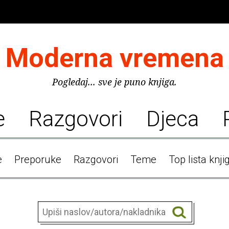
Moderna vremena
Pogledaj... sve je puno knjiga.
e
Razgovori
Djeca
e
Preporuke
Razgovori
Teme
Top lista knji