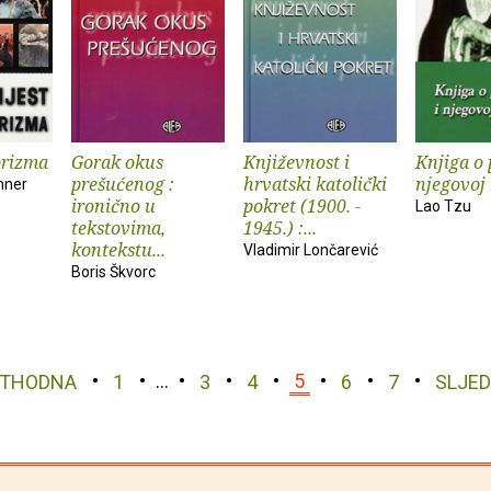
orizma
Gorak okus
Književnost i
Knjiga o 
prešućenog :
hrvatski katolički
njegovoj 
nner
ironično u
pokret (1900. -
Lao Tzu
tekstovima,
1945.) :...
kontekstu...
Vladimir Lončarević
Boris Škvorc
ETHODNA
1
…
3
4
5
6
7
SLJE