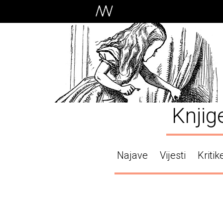
Knjig
Najave
Vijesti
Kritik