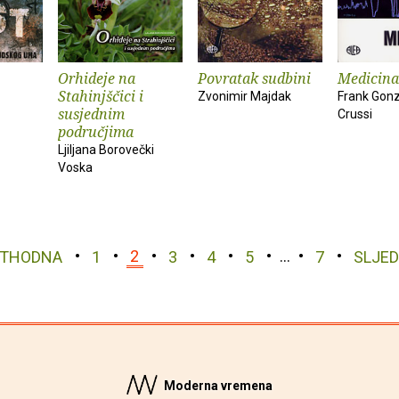
Orhideje na
Povratak sudbini
Medicina
Stahinjščici i
Zvonimir Majdak
Frank Gonz
susjednim
Crussi
područjima
Ljiljana Borovečki
Voska
ETHODNA
1
2
3
4
5
…
7
SLJE
Moderna vremena