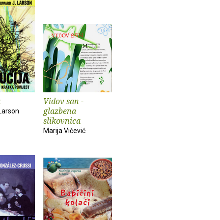
a
Vidov san -
glazbena
Larson
slikovnica
Marija Vičević