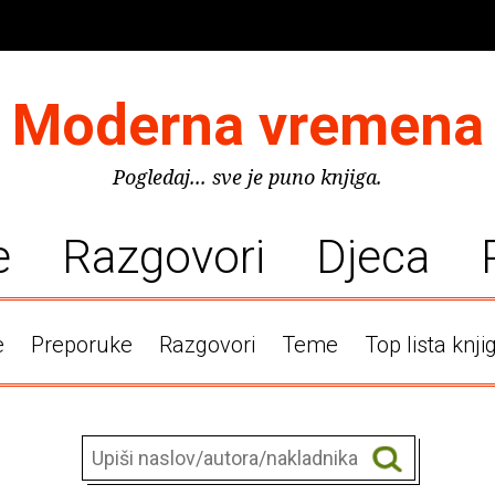
Moderna vremena
Pogledaj... sve je puno knjiga.
e
Razgovori
Djeca
e
Preporuke
Razgovori
Teme
Top lista knji