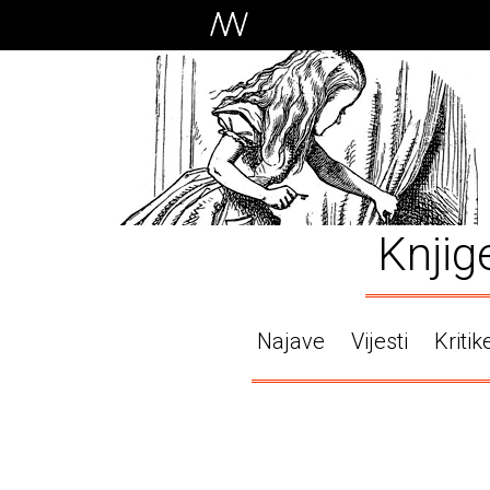
Knjig
Najave
Vijesti
Kritik