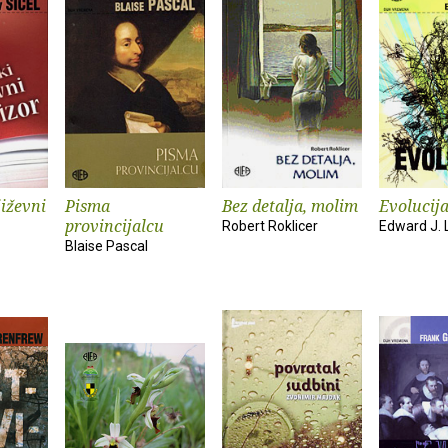
iževni
Pisma
Bez detalja, molim
Evolucij
provincijalcu
Robert Roklicer
Edward J. 
Blaise Pascal