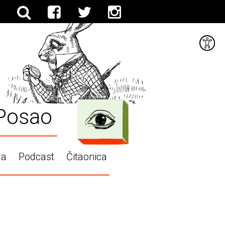
Posao
ga
Podcast
Čitaonica