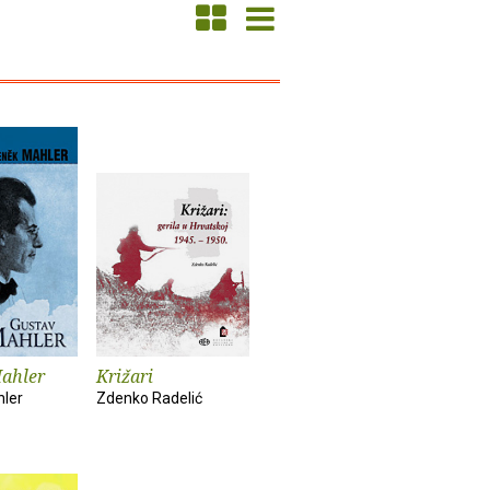
ahler
Križari
hler
Zdenko Radelić