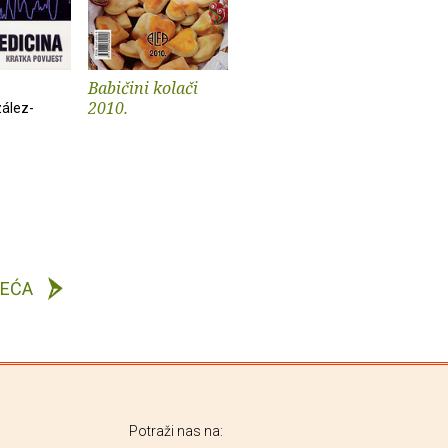
Babičini kolači
2010.
ález-
DEĆA
Potraži nas na: