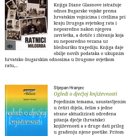
Knjiga Diane Glasnove istražuje
odnos Bugarske vojske prema
hrvatskim vojnicima i civilima pri
kraju Drugoga svjetskog rata i
neposredno nakon njegova
završetka, a dotiče i zbivanja koja
su neposredno vezana uz
bleiburšku tragediju. Knjiga daje
obilje novih podataka o ukupnim
hrvatsko-bugarskim odnosima u Drugome svjetkom
ratu,...
Stjepan Hranjec
Ogledi o dječjoj književnosti
Pojedinim temama, usustavljenim
u četiri dijela, želim s jedne
strane aktualizirati određena
pitanja dječje (hrvatske)
književnosti a s druge dati prilog
u građenju njene poetike. Pritom