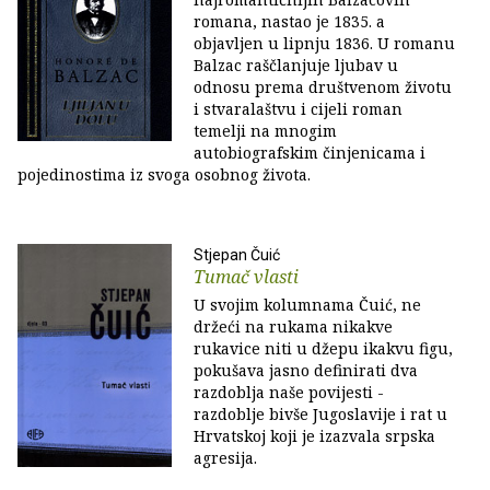
romana, nastao je 1835. a
objavljen u lipnju 1836. U romanu
Balzac raščlanjuje ljubav u
odnosu prema društvenom životu
i stvaralaštvu i cijeli roman
temelji na mnogim
autobiografskim činjenicama i
pojedinostima iz svoga osobnog života.
Stjepan Čuić
Tumač vlasti
U svojim kolumnama Čuić, ne
držeći na rukama nikakve
rukavice niti u džepu ikakvu figu,
pokušava jasno definirati dva
razdoblja naše povijesti -
razdoblje bivše Jugoslavije i rat u
Hrvatskoj koji je izazvala srpska
agresija.