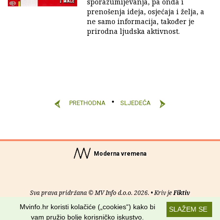
sporazumijevanja, pa onda i
prenošenja ideja, osjećaja i želja, a
ne samo informacija, također je
prirodna ljudska aktivnost.
PRETHODNA
SLJEDEĆA
Moderna vremena
Sva prava pridržana © MV Info d.o.o. 2026. • Kriv je
Fiktiv
Mvinfo.hr koristi kolačiće („cookies“) kako bi
SLAŽEM SE
O nama
•
Pomoć
•
Uvjeti korištenja
•
RSS kanali
vam pružio bolje korisničko iskustvo.