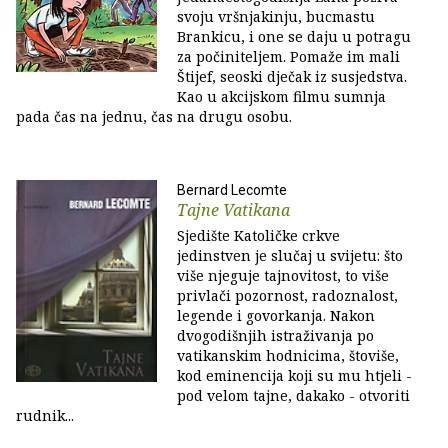
svoju vršnjakinju, bucmastu
Brankicu, i one se daju u potragu
za počiniteljem. Pomaže im mali
Štijef, seoski dječak iz susjedstva.
Kao u akcijskom filmu sumnja
pada čas na jednu, čas na drugu osobu.
Bernard Lecomte
Tajne Vatikana
Sjedište Katoličke crkve
jedinstven je slučaj u svijetu: što
više njeguje tajnovitost, to više
privlači pozornost, radoznalost,
legende i govorkanja. Nakon
dvogodišnjih istraživanja po
vatikanskim hodnicima, štoviše,
kod eminencija koji su mu htjeli -
pod velom tajne, dakako - otvoriti
rudnik...