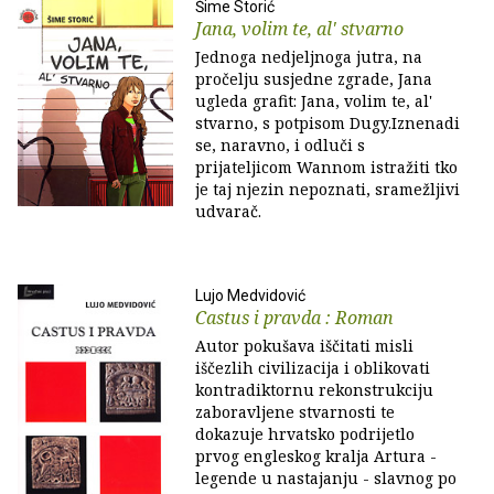
Šime Storić
Jana, volim te, al' stvarno
Jednoga nedjeljnoga jutra, na
pročelju susjedne zgrade, Jana
ugleda grafit: Jana, volim te, al'
stvarno, s potpisom Dugy.Iznenadi
se, naravno, i odluči s
prijateljicom Wannom istražiti tko
je taj njezin nepoznati, sramežljivi
udvarač.
Lujo Medvidović
Castus i pravda : Roman
Autor pokušava iščitati misli
iščezlih civilizacija i oblikovati
kontradiktornu rekonstrukciju
zaboravljene stvarnosti te
dokazuje hrvatsko podrijetlo
prvog engleskog kralja Artura -
legende u nastajanju - slavnog po