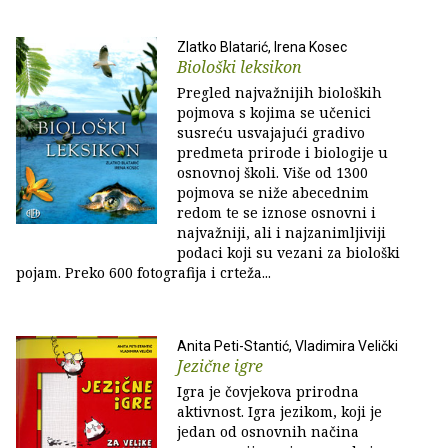
Zlatko Blatarić, Irena Kosec
Biološki leksikon
Pregled najvažnijih bioloških
pojmova s kojima se učenici
susreću usvajajući gradivo
predmeta prirode i biologije u
osnovnoj školi. Više od 1300
pojmova se niže abecednim
redom te se iznose osnovni i
najvažniji, ali i najzanimljiviji
podaci koji su vezani za biološki
pojam. Preko 600 fotografija i crteža...
Anita Peti-Stantić, Vladimira Velički
Jezične igre
Igra je čovjekova prirodna
aktivnost. Igra jezikom, koji je
jedan od osnovnih načina