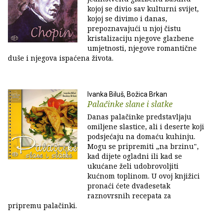
kojoj se divio sav kulturni svijet,
kojoj se divimo i danas,
prepoznavajući u njoj čistu
kristalizaciju njegove glazbene
umjetnosti, njegove romantične
duše i njegova ispaćena života.
Ivanka Biluš, Božica Brkan
Palačinke slane i slatke
Danas palačinke predstavljaju
omiljene slastice, ali i deserte koji
podsjećaju na domaću kuhinju.
Mogu se pripremiti „na brzinu",
kad dijete ogladni ili kad se
ukućane želi udobrovoljiti
kućnom toplinom. U ovoj knjižici
pronaći ćete dvadesetak
raznovrsnih recepata za
pripremu palačinki.