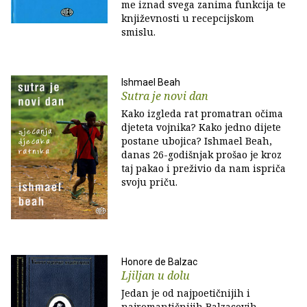
me iznad svega zanima funkcija te
književnosti u recepcijskom
smislu.
Ishmael Beah
Sutra je novi dan
Kako izgleda rat promatran očima
djeteta vojnika? Kako jedno dijete
postane ubojica? Ishmael Beah,
danas 26-godišnjak prošao je kroz
taj pakao i preživio da nam ispriča
svoju priču.
Honore de Balzac
Ljiljan u dolu
Jedan je od najpoetičnijih i
najromantičnijih Balzacovih