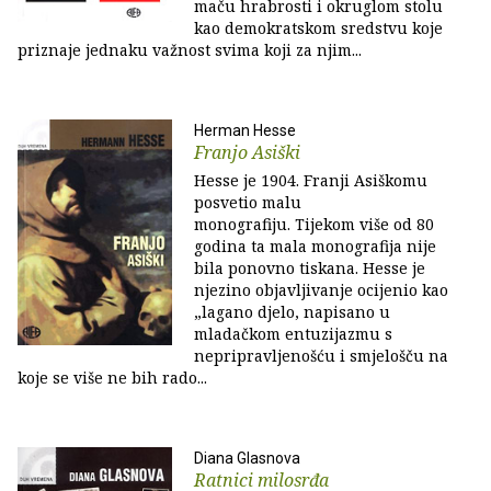
maču hrabrosti i okruglom stolu
kao demokratskom sredstvu koje
priznaje jednaku važnost svima koji za njim...
Herman Hesse
Franjo Asiški
Hesse je 1904. Franji Asiškomu
posvetio malu
monografiju. Tijekom više od 80
godina ta mala monografija nije
bila ponovno tiskana. Hesse je
njezino objavljivanje ocijenio kao
„lagano djelo, napisano u
mladačkom entuzijazmu s
nepripravljenošću i smjelošču na
koje se više ne bih rado...
Diana Glasnova
Ratnici milosrđa