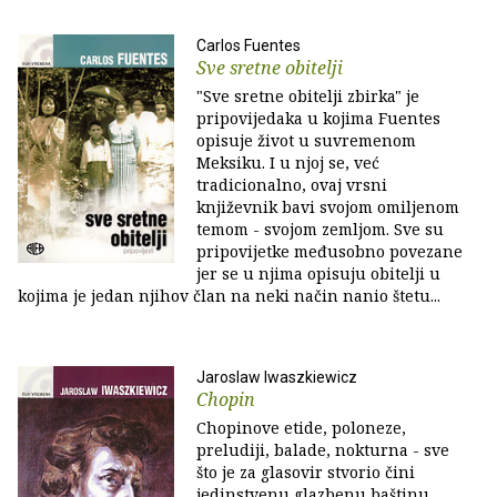
Carlos Fuentes
Sve sretne obitelji
"Sve sretne obitelji zbirka" je
pripovijedaka u kojima Fuentes
opisuje život u suvremenom
Meksiku. I u njoj se, već
tradicionalno, ovaj vrsni
književnik bavi svojom omiljenom
temom - svojom zemljom. Sve su
pripovijetke međusobno povezane
jer se u njima opisuju obitelji u
kojima je jedan njihov član na neki način nanio štetu...
Jaroslaw Iwaszkiewicz
Chopin
Chopinove etide, poloneze,
preludiji, balade, nokturna - sve
što je za glasovir stvorio čini
jedinstvenu glazbenu baštinu