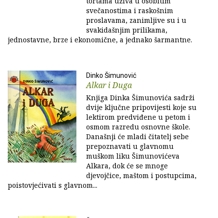
tortama uživa u osobitim
svečanostima i raskošnim
proslavama, zanimljive su i u
svakidašnjim prilikama,
jednostavne, brze i ekonomične, a jednako šarmantne.
Dinko Šimunović
Alkar i Duga
Knjiga Dinka Šimunovića sadrži
dvije ključne pripovijesti koje su
lektirom predviđene u petom i
osmom razredu osnovne škole.
Današnji će mladi čitatelj sebe
prepoznavati u glavnomu
muškom liku Šimunovićeva
Alkara, dok će se mnoge
djevojčice, maštom i postupcima,
poistovjećivati s glavnom...