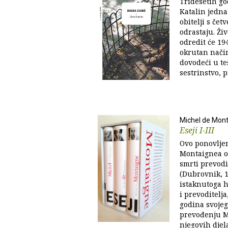
Tridesetih go
Katalin jedna
obitelji s čet
odrastaju. Ži
odredit će 19
okrutan način
dovodeći u te
sestrinstvo, p
Michel de Mon
Eseji I-III
Ovo ponovljen
Montaignea ob
smrti prevodi
(Dubrovnik, 1
istaknutoga h
i prevoditelja
godina svojeg
prevođenju Mo
njegovih djela