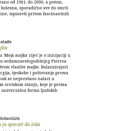
rano od 1961. do 2000, a potom,
o bolesna, sporadično sve do smrti
ine, ispisavši pritom fascinantnih
ataille
jka
'Moja majka' riječ je o inicijaciji u
ju sedamnaestogodišnjeg Pierrea
tvom vlastite majke. Balansirajući
rgija, tjeskobe i poštovanja prema
unak se neprestano nalazi u
m erotskom stanju, koje je prema
u univerzalna forma ljudskih
vilavičiūtė
 ja spavati do zida