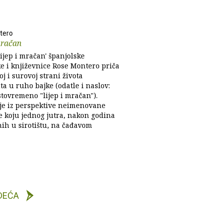
tero
mračan
ijep i mračan' španjolske
e i književnice Rose Montero priča
oj i surovoj strani života
a u ruho bajke (odatle i naslov:
istovremeno "lijep i mračan").
je iz perspektive neimenovane
ce koju jednog jutra, nakon godina
ih u sirotištu, na čađavom
DEĆA