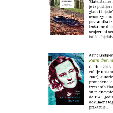
'Šlatenšames 
je iz poslijer
gladi i bijede
ovom zgusnu
povratnika iz
izoštrene deta
svojevrsni se
ističe objektiv
Astrid Lindgre
Ratni dnevni
Godine 2013. 
rublje u stan
2002), autori
pronađeno je 
izrezanih čla
su to dnevnici
do 1945. godi
dokument tog
prikazuje...