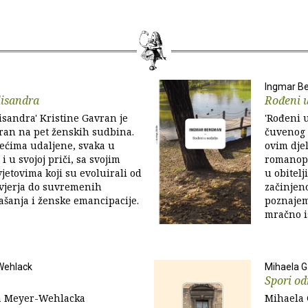
Ingmar B
lisandra
Rođeni u
lisandra' Kristine Gavran je
'Rođeni 
ran na pet ženskih sudbina.
čuvenog 
jećima udaljene, svaka u
ovim dje
i u svojoj priči, sa svojim
romanop
jetovima koji su evoluirali od
u obitelj
ovjerja do suvremenih
začinjen
šanja i ženske emancipacije.
poznajem
mračno i
Wehlack
Mihaela G
Spori o
 Meyer-Wehlacka
Mihaela 