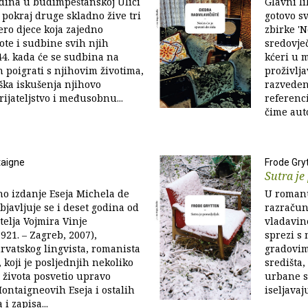
dina u budimpeštanskoj Ulici
Glavni li
 pokraj druge skladno žive tri
gotovo s
vero djece koja zajedno
zbirke 'N
vote i sudbine svih njih
sredovječ
44. kada će se sudbina na
kćeri u 
 poigrati s njihovim životima,
proživlj
ška iskušenja njihovo
razveden
rijateljstvo i međusobnu...
referenc
čime auto
taigne
Frode Gry
Sutra je
o izdanje Eseja Michela de
U romanu
javljuje se i deset godina od
razračun
telja Vojmira Vinje
vladavin
921. – Zagreb, 2007),
sprezi s
rvatskog lingvista, romanista
gradovim
, koji je posljednjih nekoliko
središta,
 života posvetio upravo
urbane s
ntaigneovih Eseja i ostalih
iseljavaj
 i zapisa...