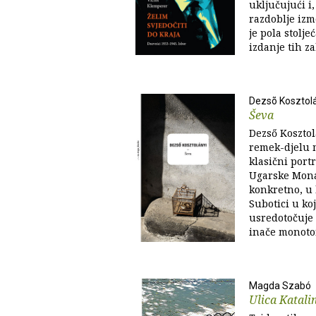
uključujući i
razdoblje izm
je pola stolje
izdanje tih za
Dezsõ Kosztol
Ševa
Dezső Kosztol
remek-djelu 
klasični portr
Ugarske Monar
konkretno, u 
Subotici u koj
usredotočuje
inače monoton
Magda Szabó
Ulica Katali