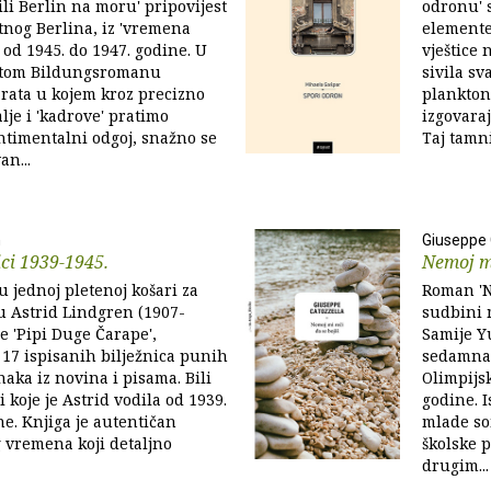
ili Berlin na moru' pripovijest
odronu' 
atnog Berlina, iz 'vremena
elemente 
' od 1945. do 1947. godine. U
vještice 
tom Bildungsromanu
sivila sv
 rata u kojem kroz precizno
planktons
lje i 'kadrove' pratimo
izgovara
ntimentalni odgoj, snažno se
Taj tamn
an...
n
Giuseppe 
ci 1939-1945.
Nemoj mi
u jednoj pletenoj košari za
Roman 'Ne
u Astrid Lindgren (1907-
sudbini 
ce 'Pipi Duge Čarape',
Samije Y
17 ispisanih bilježnica punih
sedamnae
naka iz novina i pisama. Bili
Olimpijs
 koje je Astrid vodila od 1939.
godine. I
ne. Knjiga je autentičan
mlade so
 vremena koji detaljno
školske 
drugim...