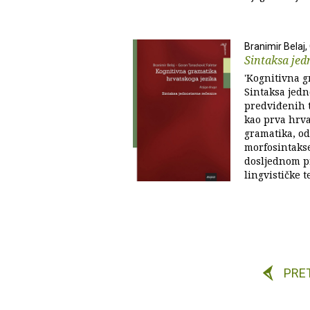
Branimir Belaj,
Sintaksa jed
'Kognitivna g
Sintaksa jedn
predviđenih t
kao prva hrva
gramatika, od
morfosintakse
dosljednom 
lingvističke te
PRE