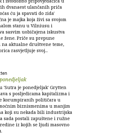
k i istodobno pripovjedačica u
vih dvanaest ulančanih priča
oćas ću ja spavati do zida'
na je majka koja živi sa svojom
malom stanu u Vilniusu i
ava sasvim uobičajena iskustva
e žene. Priče su prepune
i na aktualne društvene teme,
rica rasvjetljuje svoj...
tten
 ponedjeljak
 'Sutra je ponedjeljak' Grytten
ava s posljedicama kapitalizma i
e korumpiranih političara u
 moćnim biznismenima u manjim
a koji su nekada bili industrijska
 a sada postali zapuštene i ružne
redine iz kojih se ljudi masovno
u.