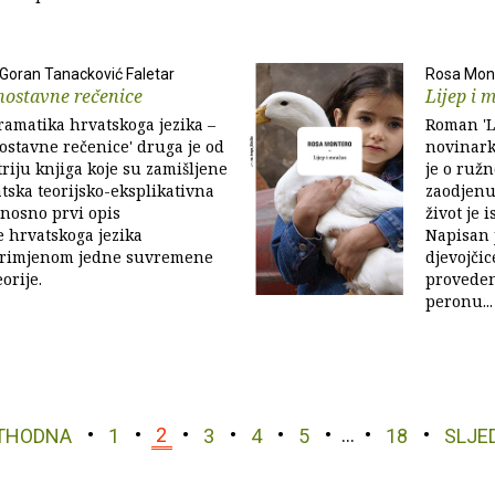
 Goran Tanacković Faletar
Rosa Mon
nostavne rečenice
Lijep i 
ramatika hrvatskoga jezika –
Roman 'L
ostavne rečenice' druga je od
novinark
riju knjiga koje su zamišljene
je o ružn
tska teorijsko-eksplikativna
zaodjenut
nosno prvi opis
život je 
 hrvatskoga jezika
Napisan 
primjenom jedne suvremene
djevojči
orije.
proveden
peronu...
THODNA
1
2
3
4
5
…
18
SLJE