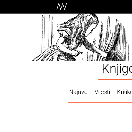
Knjig
Najave
Vijesti
Kritik