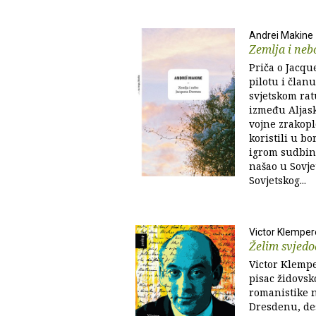
Andrei Makine
Zemlja i ne
Priča o Jacq
pilotu i član
svjetskom rat
između Aljask
vojne zrakopl
koristili u bor
igrom sudbin
našao u Sovjet
Sovjetskog...
Victor Klemper
Želim svjedoč
Victor Klempe
pisac židovsk
romanistike n
Dresdenu, des