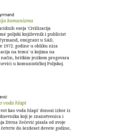
Tyrmand
acija komunizma
cidnih eseja 'Civilizacija
' poljski književnik i publicist
Tyrmand, emigrant u SAD,
e 1972. godine u obliku niza
zacija na temu' u kojima na
n način, britkim jezikom progovara
evici u komunističkoj Poljskoj.
ević
o voda hlapi
ivot kao voda hlapi' donosi izbor iz
dnevnika koji je znanstvenica i
ja Divna Zečević pisala od svoje
 četvrte do šezdeset devete godine,