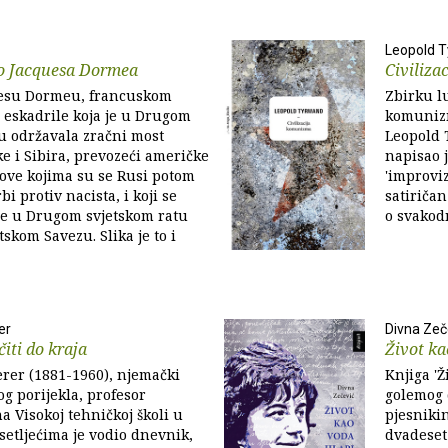
Leopold 
bo Jacquesa Dormea
Civiliz
uesu Dormeu, francuskom
Zbirku lu
u eskadrile koja je u Drugom
komunizma
u održavala zračni most
Leopold 
e i Sibira, prevozeći američke
napisao j
ove kojima su se Rusi potom
'improvi
bi protiv nacista, i koji se
satiriča
e u Drugom svjetskom ratu
o svakodn
skom Savezu. Slika je to i
er
Divna Zeč
iti do kraja
Život ka
rer (1881-1960), njemački
Knjiga 'Ž
og porijekla, profesor
golemog 
a Visokoj tehničkoj školi u
pjesnikin
etljećima je vodio dnevnik,
dvadeset