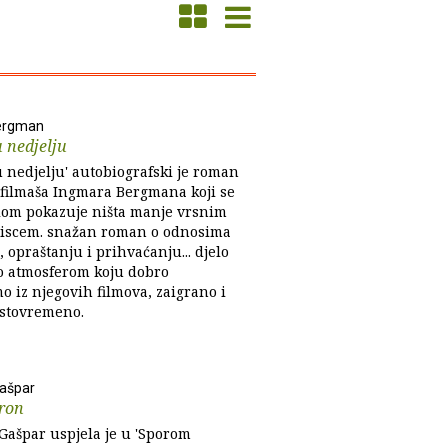
ergman
 nedjelju
u nedjelju' autobiografski je roman
filmaša Ingmara Bergmana koji se
lom pokazuje ništa manje vrsnim
iscem. snažan roman o odnosima
i, opraštanju i prihvaćanju... djelo
o atmosferom koju dobro
o iz njegovih filmova, zaigrano i
stovremeno.
ašpar
dron
Gašpar uspjela je u 'Sporom