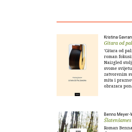
Kristina Gavran
Gitara od pa
'Gitara od pa
roman fokusi
Naizgled stol
svome svijetu 
zatvorenim sv
mita i prazn
obrazaca pona
Benno Meyer-
Šlatenšames
Roman Benna