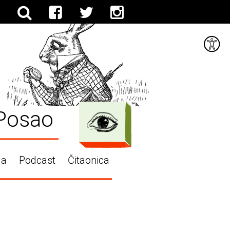
Posao
ga
Podcast
Čitaonica