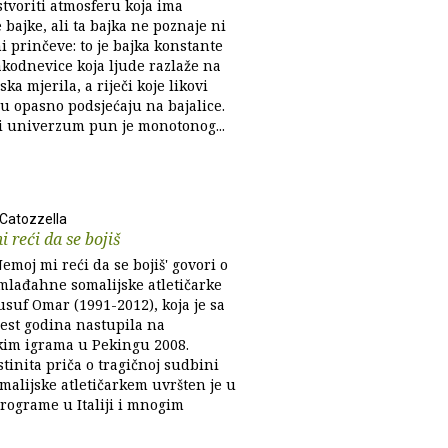
stvoriti atmosferu koja ima
bajke, ali ta bajka ne poznaje ni
ni prinčeve: to je bajka konstante
akodnevice koja ljude razlaže na
ka mjerila, a riječi koje likovi
ju opasno podsjećaju na bajalice.
i univerzum pun je monotonog...
Catozzella
 reći da se bojiš
moj mi reći da se bojiš' govori o
mlađahne somalijske atletičarke
usuf Omar (1991-2012), koja je sa
st godina nastupila na
kim igrama u Pekingu 2008.
stinita priča o tragičnoj sudbini
malijske atletičarkem uvršten je u
programe u Italiji i mnogim