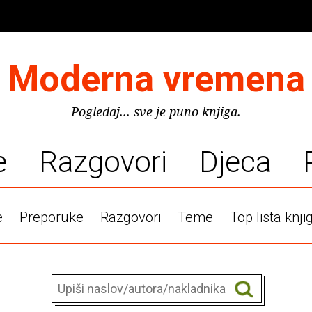
Moderna vremena
Pogledaj... sve je puno knjiga.
e
Razgovori
Djeca
e
Preporuke
Razgovori
Teme
Top lista knji