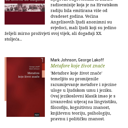
radioemisije koja je na Hrvatskom
radiju bila emitirana više od
dvadeset godina. Većina
Angelisovih ljudi anonimni su
svjedoci, mali ljudi koji su jedino
željeli mirno proživjeti svoj vijek, ali događaji XX.
stoljeća...
Mark Johnson, George Lakoff
Metafore koje život znače
'Metafore koje život znače'
temeljito su promijenile
razumijevanje metafore i njezine
uloge u ljudskom umu i jeziku.
Ovaj jezikoslovni klasik imao je s
izvanredni utjecaj na lingvistiku,
filozofiju, kognitivnu znanost,
književnu teoriju, psihologiju,
pravnu i političku znanost.