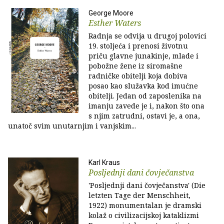
George Moore
Esther Waters
Radnja se odvija u drugoj polovici
19. stoljeća i prenosi životnu
priču glavne junakinje, mlade i
pobožne žene iz siromašne
radničke obitelji koja dobiva
posao kao služavka kod imućne
obitelji. Jedan od zaposlenika na
imanju zavede je i, nakon što ona
s njim zatrudni, ostavi je, a ona,
unatoč svim unutarnjim i vanjskim...
Karl Kraus
Posljednji dani čovječanstva
'Posljednji dani čovječanstva' (Die
letzten Tage der Menschheit,
1922) monumentalan je dramski
kolaž o civilizacijskoj kataklizmi