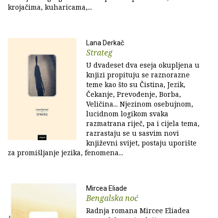
krojačima, kuharicama,...
Lana Derkač
Strateg
U dvadeset dva eseja okupljena u
knjizi propituju se raznorazne
teme kao što su Čistina, Jezik,
Čekanje, Prevođenje, Borba,
Veličina... Njezinom osebujnom,
lucidnom logikom svaka
razmatrana riječ, pa i cijela tema,
razrastaju se u sasvim novi
književni svijet, postaju uporište
za promišljanje jezika, fenomena...
Mircea Eliade
Bengalska noć
Radnja romana Mircee Eliadea