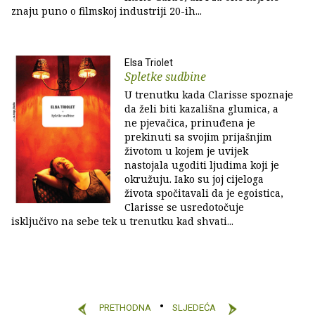
znaju puno o filmskoj industriji 20-ih...
Elsa Triolet
Spletke sudbine
U trenutku kada Clarisse spoznaje
da želi biti kazališna glumica, a
ne pjevačica, prinuđena je
prekinuti sa svojim prijašnjim
životom u kojem je uvijek
nastojala ugoditi ljudima koji je
okružuju. Iako su joj cijeloga
života spočitavali da je egoistica,
Clarisse se usredotočuje
isključivo na sebe tek u trenutku kad shvati...
PRETHODNA
SLJEDEĆA