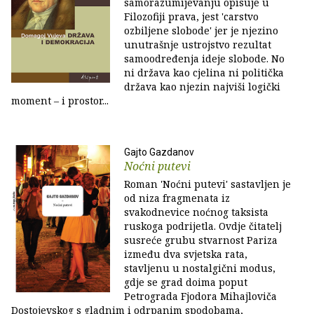
samorazumijevanju opisuje u
Filozofiji prava, jest 'carstvo
ozbiljene slobode' jer je njezino
unutrašnje ustrojstvo rezultat
samoodređenja ideje slobode. No
ni država kao cjelina ni politička
država kao njezin najviši logički
moment – i prostor...
Gajto Gazdanov
Noćni putevi
Roman 'Noćni putevi' sastavljen je
od niza fragmenata iz
svakodnevice noćnog taksista
ruskoga podrijetla. Ovdje čitatelj
susreće grubu stvarnost Pariza
između dva svjetska rata,
stavljenu u nostalgični modus,
gdje se grad doima poput
Petrograda Fjodora Mihajloviča
Dostojevskog s gladnim i odrpanim spodobama,