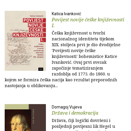
Katica Ivanković
Povijest novije češke književnosti
I.
Češka književnost u tvorbi
nacionalnog identiteta tijekom
XIX. stoljeća prvi je dio dvodijelne
'Povijesti novije češke
književnosti' bohemistice Katice
Ivanković. Ovaj prvi svezak
započinje tematiziranjem
razdoblja od 1775. do 1860. u
kojem se formira češka nacija kao rezultat preporodnih
nastojanja u oblikovanju...
Domagoj Vujeva
Država i demokracija
Država, čiji logički dovršeni i
posljednji povijesni lik Hegel u