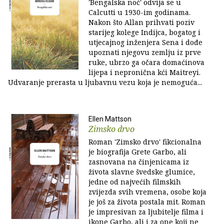
'Bengalska noć' odvija se u
Calcutti u 1930-im godinama.
Nakon što Allan prihvati poziv
starijeg kolege Indijca, bogatog i
utjecajnog inženjera Sena i dođe
upoznati njegovu zemlju iz prve
ruke, ubrzo ga očara domaćinova
lijepa i nepronična kći Maitreyi.
Udvaranje prerasta u ljubavnu vezu koja je nemoguća...
Ellen Mattson
Zimsko drvo
Roman 'Zimsko drvo' fikcionalna
je biografija Grete Garbo, ali
zasnovana na činjenicama iz
života slavne švedske glumice,
jedne od najvećih filmskih
zvijezda svih vremena, osobe koja
je još za života postala mit. Roman
je impresivan za ljubitelje filma i
ikone Garbo, ali i za one koji ne