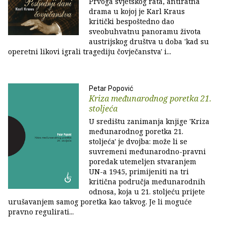
Prvoga svjetskog rata, antiratna
drama u kojoj je Karl Kraus
kritički bespoštedno dao
sveobuhvatnu panoramu života
austrijskog društva u doba 'kad su
operetni likovi igrali tragediju čovječanstva' i...
Petar Popović
Kriza međunarodnog poretka 21.
stoljeća
U središtu zanimanja knjige 'Kriza
međunarodnog poretka 21.
stoljeća' je dvojba: može li se
suvremeni međunarodno-pravni
poredak utemeljen stvaranjem
UN-a 1945, primijeniti na tri
kritična područja međunarodnih
odnosa, koja u 21. stoljeću prijete
urušavanjem samog poretka kao takvog. Je li moguće
pravno regulirati...