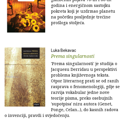
godina i energičnom sastojku
pokreta koji je uzdrmao planetu
na početku posljednje trećine
prošloga stoljeća.
Luka Bekavac
Prema singularnosti
'Prema singularnosti' je studija o
Jacquesu Derridau u perspektivi
problema književnoga teksta.
Otpor literarnog prati se od ranih
rasprava o fenomenologiji, gdje se
razvija vokabular jedne nove
teorije pisma, preko osebujnih
'supotpisa' nizu autora (Genet,
Ponge, Celan...), do kasnih radova
o invenciji, pravdi i svjedočenju.