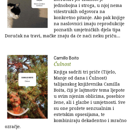
jednobojna i stroga, u njoj nema
višestrukih odgovora na
konkretno pitanje. Ako pak knjige
na naslovnici imaju reprodukcije
poznatih umjetničkih djela tipa
Doručak na travi, mačke znaju da će naći neku priču....
Camillo Boito
Čulnost
Knjiga sadrži tri priče (Tijelo,
Manje od dana i Čulnost)
talijanskog književnika Camilla
Boita, čiji je lajtmotiv tema ljepote
u svim njenim oblicima, posebice
žene, ali i glazbe i umjetnosti. Sve
su one prožete senzualnim i
estetskim opsesijama, te
kombiniraju dekadentno i mračno
ozračje.