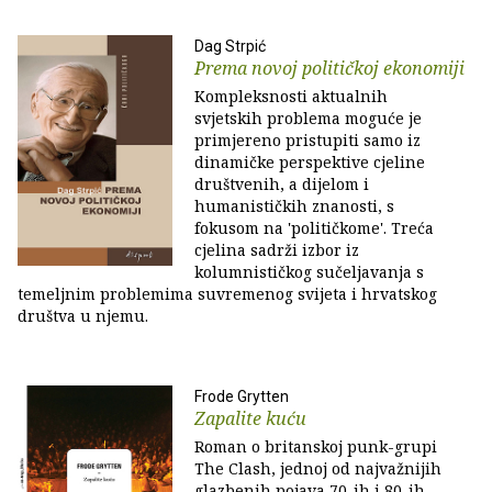
Dag Strpić
Prema novoj političkoj ekonomiji
Kompleksnosti aktualnih
svjetskih problema moguće je
primjereno pristupiti samo iz
dinamičke perspektive cjeline
društvenih, a dijelom i
humanističkih znanosti, s
fokusom na 'političkome'. Treća
cjelina sadrži izbor iz
kolumnističkog sučeljavanja s
temeljnim problemima suvremenog svijeta i hrvatskog
društva u njemu.
Frode Grytten
Zapalite kuću
Roman o britanskoj punk-grupi
The Clash, jednoj od najvažnijih
glazbenih pojava 70-ih i 80-ih