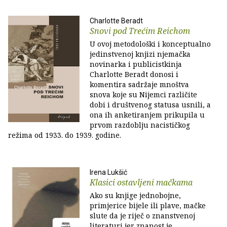
Charlotte Beradt
Snovi pod Trećim Reichom
U ovoj metodološki i konceptualno
jedinstvenoj knjizi njemačka
novinarka i publicistkinja
Charlotte Beradt donosi i
komentira sadržaje mnoštva
snova koje su Nijemci različite
dobi i društvenog statusa usnili, a
ona ih anketiranjem prikupila u
prvom razdoblju nacističkog
režima od 1933. do 1939. godine.
Irena Lukšić
Klasici ostavljeni mačkama
Ako su knjige jednobojne,
primjerice bijele ili plave, mačke
slute da je riječ o znanstvenoj
literaturi jer znanost je