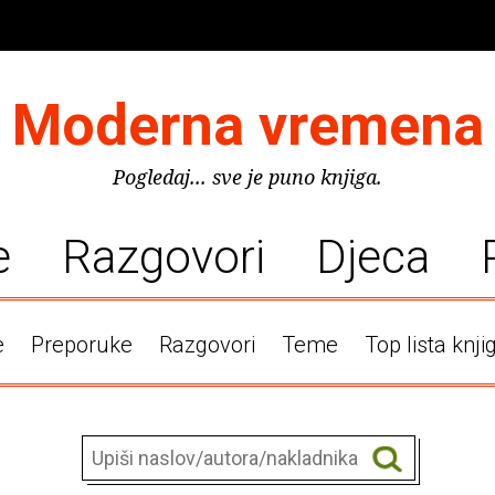
Moderna vremena
Pogledaj... sve je puno knjiga.
e
Razgovori
Djeca
e
Preporuke
Razgovori
Teme
Top lista knji