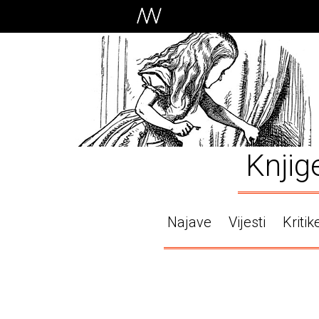
Knjig
Najave
Vijesti
Kritik