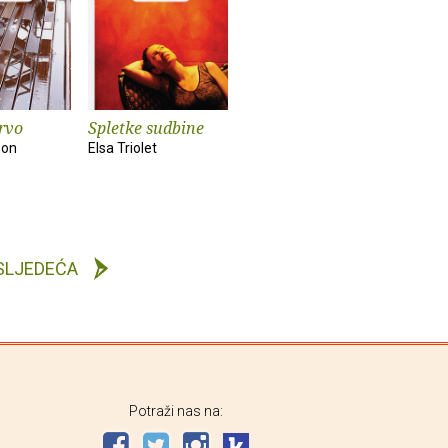
rvo
Spletke sudbine
son
Elsa Triolet
SLJEDEĆA
Potraži nas na: