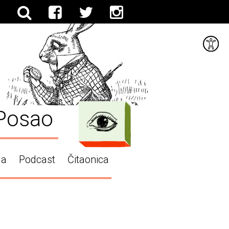
Posao
ga
Podcast
Čitaonica