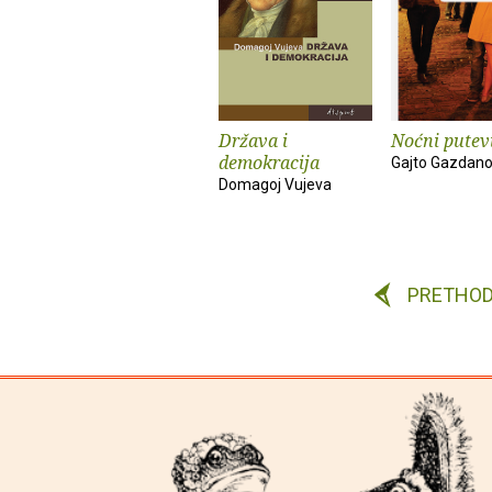
Država i
Noćni putev
demokracija
Gajto Gazdan
Domagoj Vujeva
PRETHO