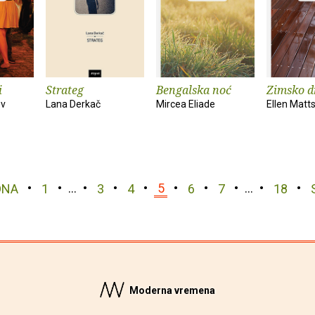
i
Strateg
Bengalska noć
Zimsko d
ov
Lana Derkač
Mircea Eliade
Ellen Matt
DNA
1
…
3
4
5
6
7
…
18
Moderna vremena