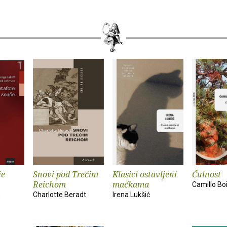
je
Snovi pod Trećim
Klasici ostavljeni
Čulnost
Reichom
mačkama
Camillo Bo
,
Charlotte Beradt
Irena Lukšić