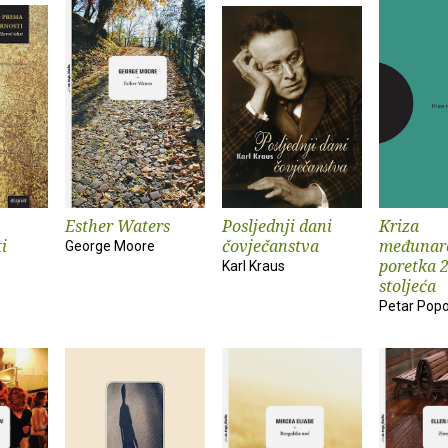
Esther Waters
Posljednji dani
Kriza
i
čovječanstva
međunar
George Moore
poretka 2
Karl Kraus
stoljeća
Petar Popo