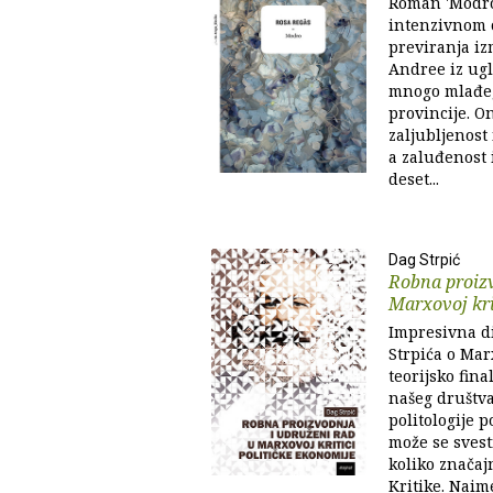
Roman 'Modro'
intenzivnom 
previranja i
Andree iz ug
mnogo mlađeg
provincije. O
zaljubljenost
a zaluđenost 
deset...
Dag Strpić
Robna proizv
Marxovoj krit
Impresivna di
Strpića o Mar
teorijsko fina
našeg društva
politologije p
može se svest
koliko značaj
Kritike. Naim