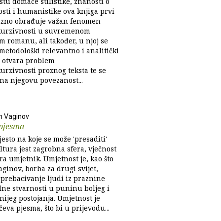
tu domaće stilistike, znanosti o
osti i humanistike ova knjiga prvi
izno obrađuje važan fenomen
kurzivnosti u suvremenom
m romanu, ali također, u njoj se
metodološki relevantno i analitički
 otvara problem
urzivnosti proznog teksta te se
na njegovu povezanost...
n Vaginov
 pjesma
esto na koje se može 'presaditi'
ltura jest zagrobna sfera, vječnost
ra umjetnik. Umjetnost je, kao što
ginov, borba za drugi svijet,
prebacivanje ljudi iz praznine
ne stvarnosti u puninu boljeg i
ijeg postojanja. Umjetnost je
čeva pjesma, što bi u prijevodu...