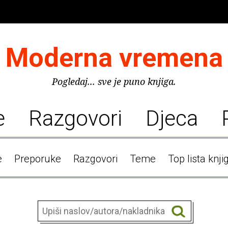
Moderna vremena
Pogledaj... sve je puno knjiga.
e
Razgovori
Djeca
e
Preporuke
Razgovori
Teme
Top lista knji