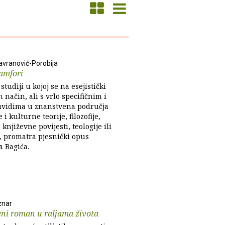
avranović-Porobija
 amfori
 studiji u kojoj se na esejistički
način, ali s vrlo specifičnim i
uvidima u znanstvena područja
 i kulturne teorije, filozofije,
, književne povijesti, teologije ili
e, promatra pjesnički opus
a Bagića.
znar
ni roman u raljama života