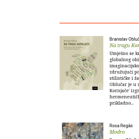
Branislav Oblu
Na tragu Ko
Umješno se kr
globalnog obi
imaginacijsko
združujući po
stilističke i 
Oblučar je u 
Kornjače' izg
hermeneutičk
prikladno...
Rosa Regàs
Modro