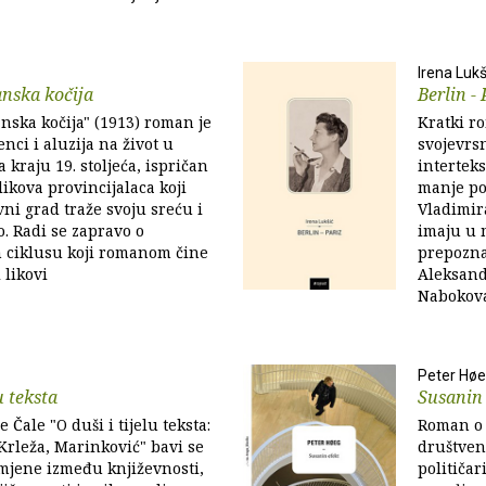
Irena Lukš
nska kočija
Berlin - 
nska kočija" (1913) roman je
Kratki ro
nci i aluzija na život u
svojevrsn
 kraju 19. stoljeća, ispričan
intertek
ikova provincijalaca koji
manje po
vni grad traže svoju sreću i
Vladimir
o. Radi se zapravo o
imaju u m
m ciklusu koji romanom čine
prepozna
 likovi
Aleksand
Nabokova.
Peter Hø
u teksta
Susanin 
Čale "O duši i tijelu teksta:
Roman o 
Krleža, Marinković" bavi se
društven
mjene između književnosti,
političa