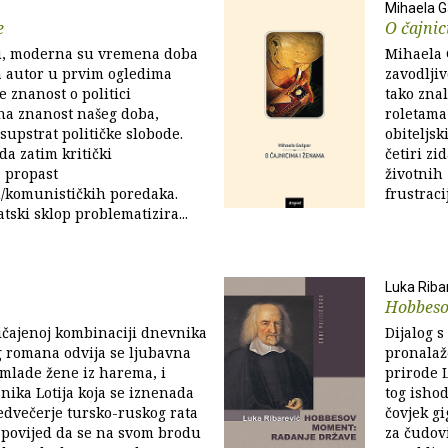
Mihaela G
e
O čajni
u, moderna su vremena doba
Mihaela G
ga autor u prvim ogledima
zavodljiv
e znanost o politici
tako zna
a znanost našeg doba,
roletama
supstrat političke slobode.
obiteljsk
da zatim kritički
četiri zi
a propast
životnih 
ih/komunističkih poredaka.
frustracija
tski sklop problematizira...
Luka Riba
Hobbes
ičajenoj kombinaciji dnevnika
Dijalog 
g romana odvija se ljubavna
pronalaž
 mlade žene iz harema, i
prirode 
nika Lotija koja se iznenada
tog ishod
edvečerje tursko-ruskog rata
čovjek g
apovijed da se na svom brodu
za čudov