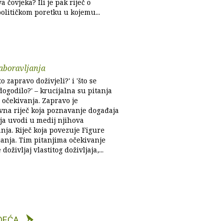
a čovjeka? Ili je pak riječ o
olitičkom poretku u kojemu...
aboravljanja
to zapravo doživjeli?' i 'što se
ogodilo?' – krucijalna su pitanja
 očekivanja. Zapravo je
vna riječ koja poznavanje događaja
aja uvodi u medij njihova
nja. Riječ koja povezuje Figure
janja. Tim pitanjima očekivanje
doživljaj vlastitog doživljaja,...
DEĆA