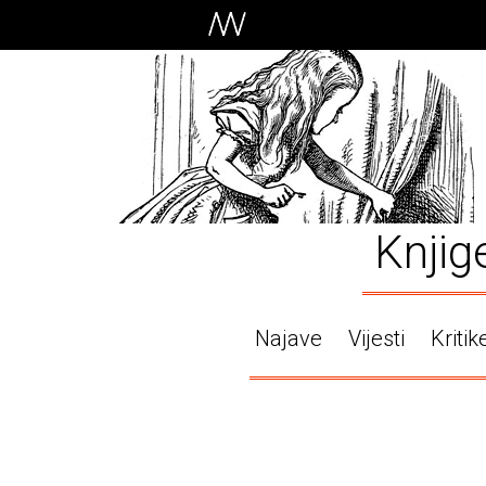
Knjig
Najave
Vijesti
Kritik