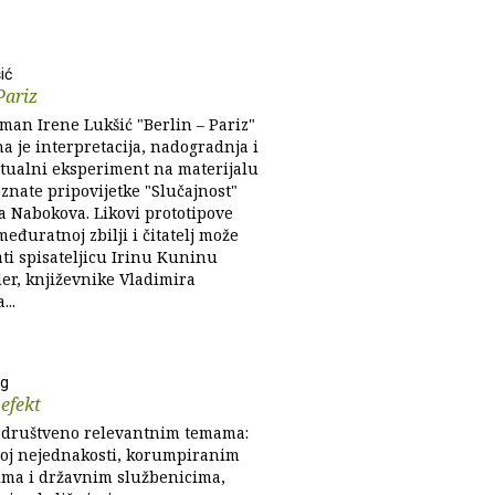
ić
Pariz
man Irene Lukšić "Berlin – Pariz"
a je interpretacija, nadogradnja i
stualni eksperiment na materijalu
znate pripovijetke "Slučajnost"
a Nabokova. Likovi prototipove
eđuratnoj zbilji i čitatelj može
ti spisateljicu Irinu Kuninu
er, književnike Vladimira
..
eg
efekt
društveno relevantnim temama:
oj nejednakosti, korumpiranim
rima i državnim službenicima,