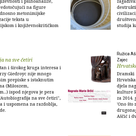
jiževnosti i psihoanalize,
zagađiva
redotočujući na figure
destrukt
odnosno metonimijske
civilizac
acije teksta u
društven
ijskom i književnokritičkom
studija k
Ružica Ašč
a na sve četiri
Zajec
Hrvatsk
tan i širokog kruga interesa i
erzy Giedroyc nije mnogo
Dramski 
osim prepiske s istaknutim
Hrvatska
ma (Miłoszem,
djela na
..) ispod njegova je pera
kulture 
"Autobiografija na sve četiri",
za 2014.
ja i uspomena na razdoblja,
'Ono što 
ude.
drugonag
Aščić i d