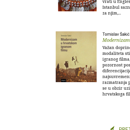
vrati u Engle
Istanbul sazn
za njim,...
Tomislav Šakić
Modernizam 
Važan doprin
modaliteta st
igranog filma
pozornost pos
diferencijacij
najsuvremeni
razmatranja p
se u obzir uz
hrvatskoga fi
PRE