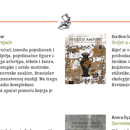
čar
Đurđica G
rnjače
Svijet u
ećući između pojedinosti i
Riječ je o
lježja, pojedinačne figure i
prohodan 
ga arhetipa, teksta i žanra,
širokim 
stupke i uvide motivske,
književne
žanrovske analize, Branislav
stilistike
znanstvenoj studiji 'Na tragu
ekologij
radio kompleksni
Krešimir
i aparat pomoću kojega je
Anera Ry
Suvreme