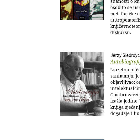
znanosti o kn
osobito se us
metaforičke 
antropomorfiz
književnoteor
diskursu.
Jerzy Giedroyc
Autobiografij
Izuzetno nači
zanimanja, J
objavljivao; 
intelektualci
Gombrowiczem.
izašla jedino 
knjiga sjećan
događaje i lj