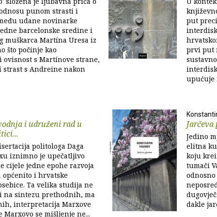
 složena je ljubavna priča o
U konteks
odnosu punom strasti i
književn
zmeđu udane novinarke
put prec
ledne barcelonske sredine i
interdis
 muškarca Martína Uresa iz
hrvatsko
no što počinje kao
prvi put 
 i ovisnost s Martínove strane,
sustavno
i strast s Andreine nakon
interdisk
upućuje 
Konstanti
odnja i udruženi rad u
Jarčeva
ici...
Jedino mj
sertacija politologa Daga
elitna ku
xu iznimno je upečatljivo
koju krei
le cijele jedne epohe razvoja
tumači Va
 općenito i hrvatske
odnosno 
osebice. Ta velika studija ne
neposred
i na sintezu prethodnih, ma
dugovječn
nih, interpretacija Marxove
dakle jar
e Marxovo se mišljenje ne...