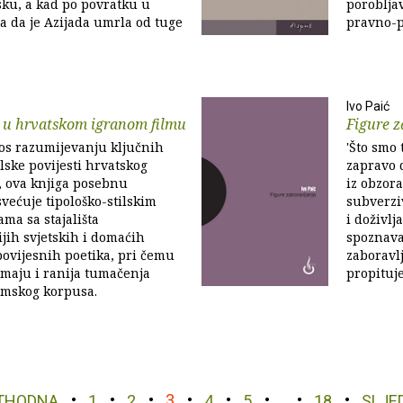
sku, a kad po povratku u
porobljav
a da je Azijada umrla od tuge
pravno-p
Ivo Paić
u hrvatskom igranom filmu
Figure z
os razumijevanju ključnih
'Što smo 
ilske povijesti hrvatskog
zapravo d
, ova knjiga posebnu
iz obzora
većuje tipološko-stilskim
subverzi
ama sa stajališta
i doživlj
jih svjetskih i domaćih
spoznava
ovijesnih poetika, pri čemu
zaboravl
imaju i ranija tumačenja
propituje 
lmskog korpusa.
THODNA
1
2
3
4
5
…
18
SLJE