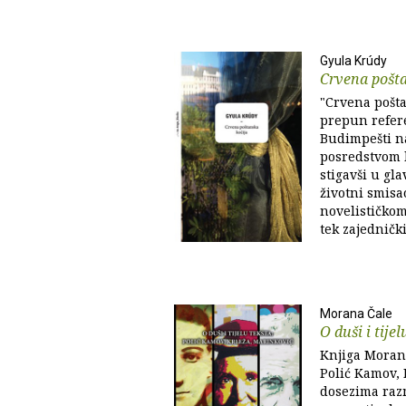
Gyula Krúdy
Crvena pošta
"Crvena pošta
prepun refere
Budimpešti na
posredstvom l
stigavši u gla
životni smisa
novelističko
tek zajednički
Morana Čale
O duši i tijel
Knjiga Morane 
Polić Kamov, 
dosezima raz