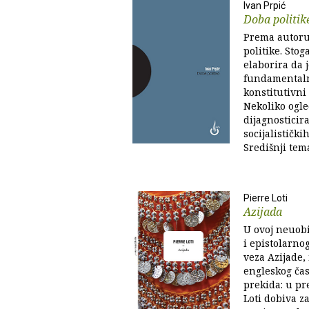
Ivan Prpić
Doba politik
Prema autor
politike. Sto
elaborira da j
fundamentaln
konstitutivni 
Nekoliko ogle
dijagnosticir
socijalističk
Središnji tema
Pierre Loti
Azijada
U ovoj neuob
i epistolarno
veza Azijade,
engleskog čas
prekida: u pr
Loti dobiva z