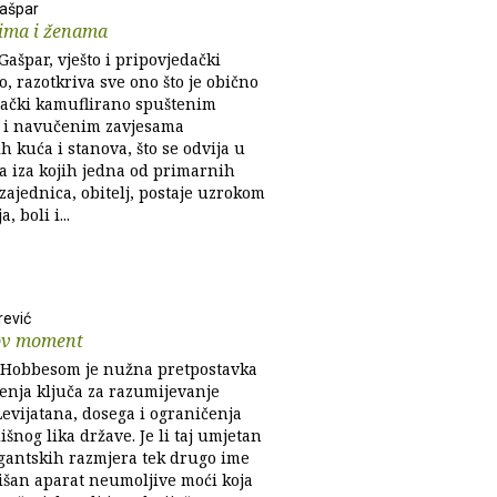
ašpar
cima i ženama
ašpar, vješto i pripovjedački
o, razotkriva sve ono što je obično
lački kamuflirano spuštenim
 i navučenim zavjesama
ih kuća i stanova, što se odvija u
da iza kojih jedna od primarnih
zajednica, obitelj, postaje uzrokom
, boli i...
rević
ov moment
s Hobbesom je nužna pretpostavka
enja ključa za razumijevanje
Levijatana, dosega i ograničenja
išnog lika države. Je li taj umjetan
igantskih razmjera tek drugo ime
išan aparat neumoljive moći koja