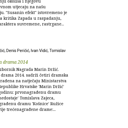
nju okoliša i njegovu
ivnom utjecaju na našu
iju. "Susanin efekt" istovremeno je
a kritika Zapada u raspadanju,
araktera suvremene, rastrgane...
ić, Denis Peričić, Ivan Vidić, Tomislav
a drama 2014
zbornik Nagrada Marin Držić.
 drama 2014. sadrži četiri dramska
građena na natječaju Ministarstva
Republike Hrvatske 'Marin Držić'
 godinu: prvonagrađenu dramu
nedostaje' Tomislava Zajeca,
rađenu dramu 'Košnice' Ružice
vije trećenagrađene drame:...