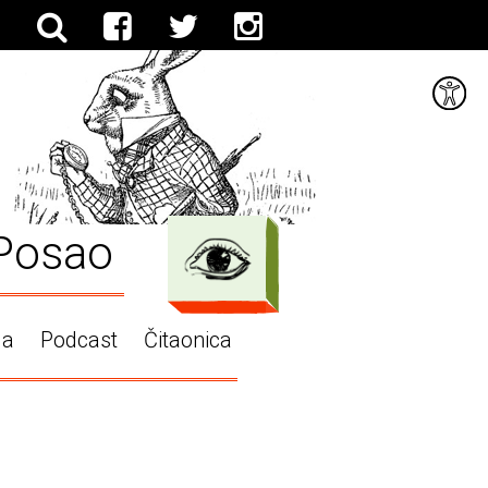
Posao
ga
Podcast
Čitaonica