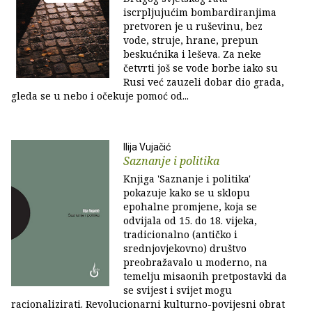
iscrpljujućim bombardiranjima
pretvoren je u ruševinu, bez
vode, struje, hrane, prepun
beskućnika i leševa. Za neke
četvrti još se vode borbe iako su
Rusi već zauzeli dobar dio grada,
gleda se u nebo i očekuje pomoć od...
Ilija Vujačić
Saznanje i politika
Knjiga 'Saznanje i politika'
pokazuje kako se u sklopu
epohalne promjene, koja se
odvijala od 15. do 18. vijeka,
tradicionalno (antičko i
srednjovjekovno) društvo
preobražavalo u moderno, na
temelju misaonih pretpostavki da
se svijest i svijet mogu
racionalizirati. Revolucionarni kulturno-povijesni obrat