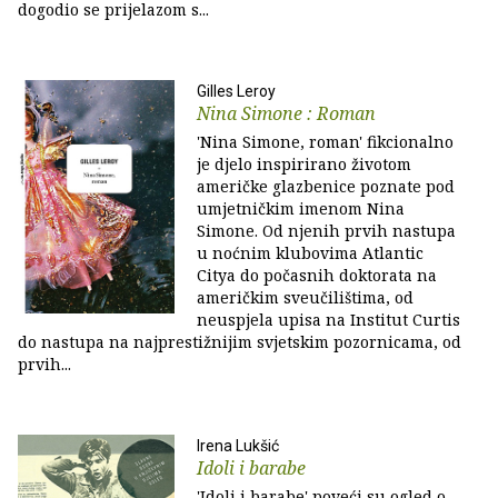
dogodio se prijelazom s...
Gilles Leroy
Nina Simone : Roman
'Nina Simone, roman' fikcionalno
je djelo inspirirano životom
američke glazbenice poznate pod
umjetničkim imenom Nina
Simone. Od njenih prvih nastupa
u noćnim klubovima Atlantic
Citya do počasnih doktorata na
američkim sveučilištima, od
neuspjela upisa na Institut Curtis
do nastupa na najprestižnijim svjetskim pozornicama, od
prvih...
Irena Lukšić
Idoli i barabe
'Idoli i barabe' poveći su ogled o