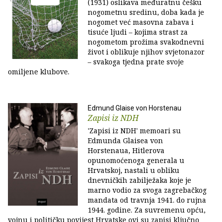
(1931) oslikava međuratnu češku
nogometnu sredinu, doba kada je
nogomet već masovna zabava i
tisuće ljudi – kojima strast za
nogometom prožima svakodnevni
život i oblikuje njihov svjetonazor
– svakoga tjedna prate svoje
omiljene klubove.
Edmund Glaise von Horstenau
Zapisi iz NDH
'Zapisi iz NDH' memoari su
Edmunda Glaisea von
Horstenaua, Hitlerova
opunomoćenoga generala u
Hrvatskoj, nastali u obliku
dnevničkih zabilježaka koje je
marno vodio za svoga zagrebačkog
mandata od travnja 1941. do rujna
1944. godine. Za suvremenu opću,
vojnu i političku povijest Hrvatske ovi su zapisi ključno