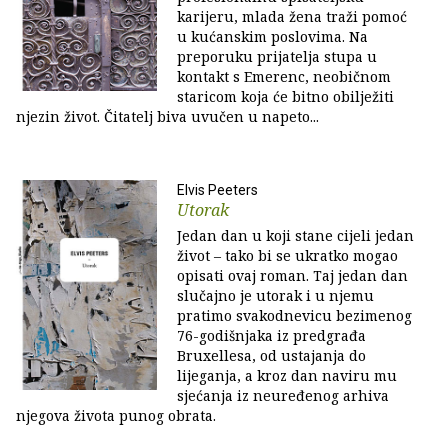
karijeru, mlada žena traži pomoć
u kućanskim poslovima. Na
preporuku prijatelja stupa u
kontakt s Emerenc, neobičnom
staricom koja će bitno obilježiti
njezin život. Čitatelj biva uvučen u napeto...
Elvis Peeters
Utorak
Jedan dan u koji stane cijeli jedan
život – tako bi se ukratko mogao
opisati ovaj roman. Taj jedan dan
slučajno je utorak i u njemu
pratimo svakodnevicu bezimenog
76-godišnjaka iz predgrađa
Bruxellesa, od ustajanja do
lijeganja, a kroz dan naviru mu
sjećanja iz neuređenog arhiva
njegova života punog obrata.