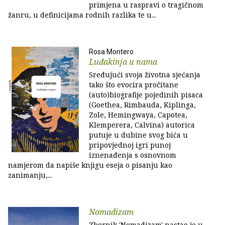
primjena u raspravi o tragičnom
žanru, u definicijama rodnih razlika te u...
Rosa Montero
Luđakinja u nama
Sređujući svoja životna sjećanja
tako što evocira pročitane
(auto)biografije pojedinih pisaca
(Goethea, Rimbauda, Kiplinga,
Zole, Hemingwaya, Capotea,
Klemperera, Calvina) autorica
putuje u dubine svog bića u
pripovjednoj igri punoj
iznenađenja s osnovnom
namjerom da napiše knjigu eseja o pisanju kao
zanimanju,...
Nomadizam
Zbornik 'Nomadizam' nastao je u