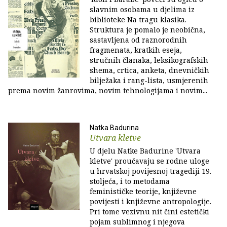
slavnim osobama u djelima iz
biblioteke Na tragu klasika.
Struktura je pomalo je neobična,
sastavljena od raznorodnih
fragmenata, kratkih eseja,
stručnih članaka, leksikografskih
shema, crtica, anketa, dnevničkih
bilježaka i rang-lista, usmjerenih
prema novim žanrovima, novim tehnologijama i novim...
Natka Badurina
Utvara kletve
U djelu Natke Badurine 'Utvara
kletve' proučavaju se rodne uloge
u hrvatskoj povijesnoj tragediji 19.
stoljeća, i to metodama
feminističke teorije, književne
povijesti i književne antropologije.
Pri tome vezivnu nit čini estetički
pojam sublimnog i njegova