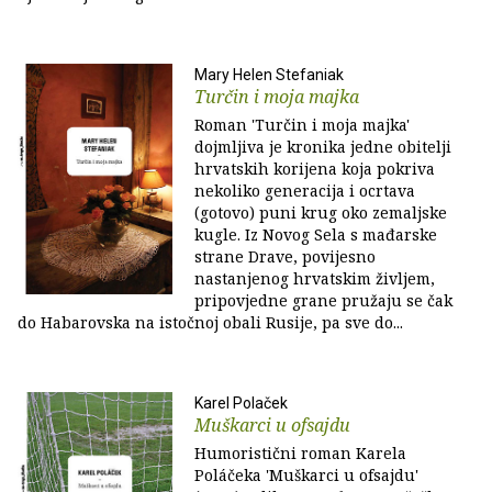
Mary Helen Stefaniak
Turčin i moja majka
Roman 'Turčin i moja majka'
dojmljiva je kronika jedne obitelji
hrvatskih korijena koja pokriva
nekoliko generacija i ocrtava
(gotovo) puni krug oko zemaljske
kugle. Iz Novog Sela s mađarske
strane Drave, povijesno
nastanjenog hrvatskim življem,
pripovjedne grane pružaju se čak
do Habarovska na istočnoj obali Rusije, pa sve do...
Karel Polaček
Muškarci u ofsajdu
Humoristični roman Karela
Poláčeka 'Muškarci u ofsajdu'