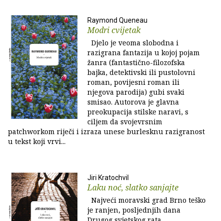
Raymond Queneau
Modri cvijetak
Djelo je veoma slobodna i
razigrana fantazija u kojoj pojam
žanra (fantastično-filozofska
bajka, detektivski ili pustolovni
roman, povijesni roman ili
njegova parodija) gubi svaki
smisao. Autorova je glavna
preokupacija stilske naravi, s
ciljem da svojevrsnim
patchworkom riječi i izraza unese burlesknu razigranost
u tekst koji vrvi...
Jiri Kratochvil
Laku noć, slatko sanjajte
Najveći moravski grad Brno teško
je ranjen, posljednjih dana
Drugog svjetskog rata