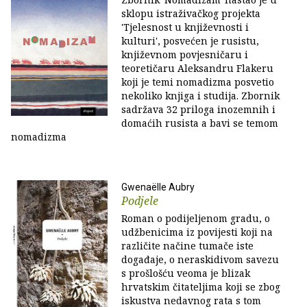
sklopu istraživačkog projekta
'Tjelesnost u književnosti i
kulturi', posvećen je rusistu,
književnom povjesničaru i
teoretičaru Aleksandru Flakeru
koji je temi nomadizma posvetio
nekoliko knjiga i studija. Zbornik
sadržava 32 priloga inozemnih i
domaćih rusista a bavi se temom
nomadizma
Gwenaëlle Aubry
Podjele
Roman o podijeljenom gradu, o
udžbenicima iz povijesti koji na
različite načine tumače iste
događaje, o neraskidivom savezu
s prošlošću veoma je blizak
hrvatskim čitateljima koji se zbog
iskustva nedavnog rata s tom