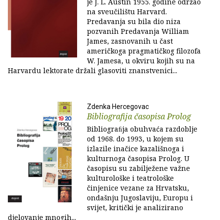
je J. L. Austin 1955. godine održao
na sveučilištu Harvard.
Predavanja su bila dio niza
pozvanih Predavanja William
James, zasnovanih u čast
američkoga pragmatičkog filozofa
W. Jamesa, u okviru kojih su na
Harvardu lektorate držali glasoviti znanstvenici...
Zdenka Hercegovac
Bibliografija časopisa Prolog
Bibliograﬁja obuhvaća razdoblje
od 1968. do 1993, u kojem su
izlazile inačice kazališnoga i
kulturnoga časopisa Prolog. U
časopisu su zabilježene važne
kulturološke i teatrološke
činjenice vezane za Hrvatsku,
ondašnju Jugoslaviju, Europu i
svijet, kritički je analizirano
djelovanje mnogih...