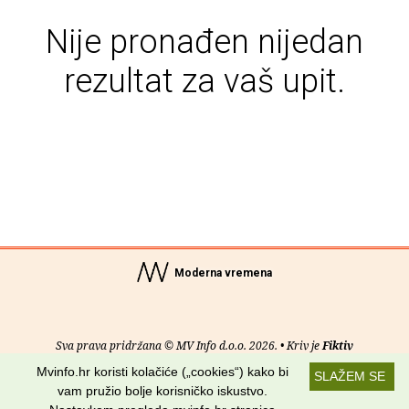
Nije pronađen nijedan
rezultat za vaš upit.
Moderna vremena
Sva prava pridržana © MV Info d.o.o. 2026. • Kriv je
Fiktiv
Mvinfo.hr koristi kolačiće („cookies“) kako bi
SLAŽEM SE
O nama
•
Pomoć
•
Uvjeti korištenja
•
RSS kanali
vam pružio bolje korisničko iskustvo.