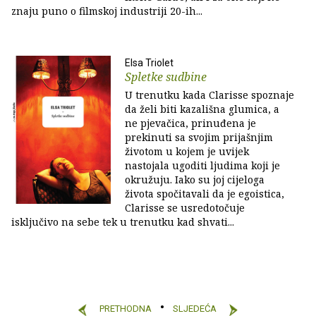
znaju puno o filmskoj industriji 20-ih...
Elsa Triolet
Spletke sudbine
U trenutku kada Clarisse spoznaje
da želi biti kazališna glumica, a
ne pjevačica, prinuđena je
prekinuti sa svojim prijašnjim
životom u kojem je uvijek
nastojala ugoditi ljudima koji je
okružuju. Iako su joj cijeloga
života spočitavali da je egoistica,
Clarisse se usredotočuje
isključivo na sebe tek u trenutku kad shvati...
PRETHODNA
SLJEDEĆA