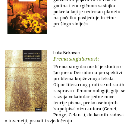
godina i energičnom sastojku
pokreta koji je uzdrmao planetu
na početku posljednje trećine
prošloga stoljeća.
Luka Bekavac
Prema singularnosti
'Prema singularnosti' je studija o
Jacquesu Derridau u perspektivi
problema književnoga teksta.
Otpor literarnog prati se od ranih
rasprava o fenomenologiji, gdje se
razvija vokabular jedne nove
teorije pisma, preko osebujnih
'supotpisa' nizu autora (Genet,
Ponge, Celan...), do kasnih radova
o invenciji, pravdi i svjedočenju.