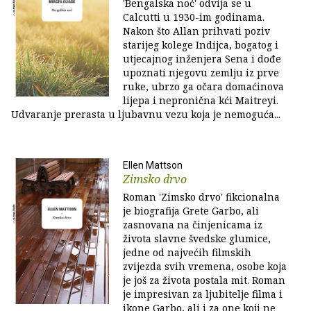
'Bengalska noć' odvija se u
Calcutti u 1930-im godinama.
Nakon što Allan prihvati poziv
starijeg kolege Indijca, bogatog i
utjecajnog inženjera Sena i dođe
upoznati njegovu zemlju iz prve
ruke, ubrzo ga očara domaćinova
lijepa i nepronična kći Maitreyi.
Udvaranje prerasta u ljubavnu vezu koja je nemoguća...
Ellen Mattson
Zimsko drvo
Roman 'Zimsko drvo' fikcionalna
je biografija Grete Garbo, ali
zasnovana na činjenicama iz
života slavne švedske glumice,
jedne od najvećih filmskih
zvijezda svih vremena, osobe koja
je još za života postala mit. Roman
je impresivan za ljubitelje filma i
ikone Garbo, ali i za one koji ne