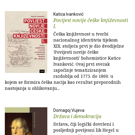
Katica Ivanković
Povijest novije češke književnosti
I.
Češka književnost u tvorbi
nacionalnog identiteta tijekom
XIX. stoljeća prvi je dio dvodijelne
'Povijesti novije češke
književnosti' bohemistice Katice
Ivanković. Ovaj prvi svezak
započinje tematiziranjem
razdoblja od 1775. do 1860. u
kojem se formira češka nacija kao rezultat preporodnih
nastojanja u oblikovanju...
Domagoj Vujeva
Država i demokracija
Država, čiji logički dovršeni i
posljednji povijesni lik Hegel u