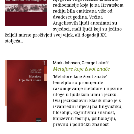
radioemisije koja je na Hrvatskom
radiju bila emitirana više od
dvadeset godina. Većina
Angelisovih ljudi anonimni su
svjedoci, mali ljudi koji su jedino
željeli mirno proživjeti svoj vijek, ali događaji XX.
stoljeća...
Mark Johnson, George Lakoff
Metafore koje život znače
'Metafore koje život znače'
temeljito su promijenile
razumijevanje metafore i njezine
uloge u ljudskom umu i jeziku.
Ovaj jezikoslovni klasik imao je s
izvanredni utjecaj na lingvistiku,
filozofiju, kognitivnu znanost,
književnu teoriju, psihologiju,
pravnu i političku znanost.