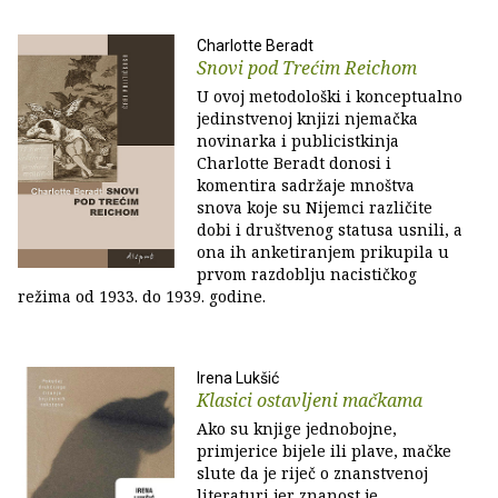
Charlotte Beradt
Snovi pod Trećim Reichom
U ovoj metodološki i konceptualno
jedinstvenoj knjizi njemačka
novinarka i publicistkinja
Charlotte Beradt donosi i
komentira sadržaje mnoštva
snova koje su Nijemci različite
dobi i društvenog statusa usnili, a
ona ih anketiranjem prikupila u
prvom razdoblju nacističkog
režima od 1933. do 1939. godine.
Irena Lukšić
Klasici ostavljeni mačkama
Ako su knjige jednobojne,
primjerice bijele ili plave, mačke
slute da je riječ o znanstvenoj
literaturi jer znanost je