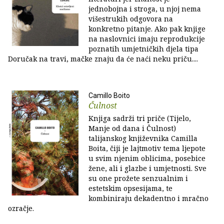
jednobojna i stroga, u njoj nema
višestrukih odgovora na
konkretno pitanje. Ako pak knjige
na naslovnici imaju reprodukcije
poznatih umjetničkih djela tipa
Doručak na travi, mačke znaju da će naći neku priču....
Camillo Boito
Čulnost
Knjiga sadrži tri priče (Tijelo,
Manje od dana i Čulnost)
talijanskog književnika Camilla
Boita, čiji je lajtmotiv tema ljepote
u svim njenim oblicima, posebice
žene, ali i glazbe i umjetnosti. Sve
su one prožete senzualnim i
estetskim opsesijama, te
kombiniraju dekadentno i mračno
ozračje.