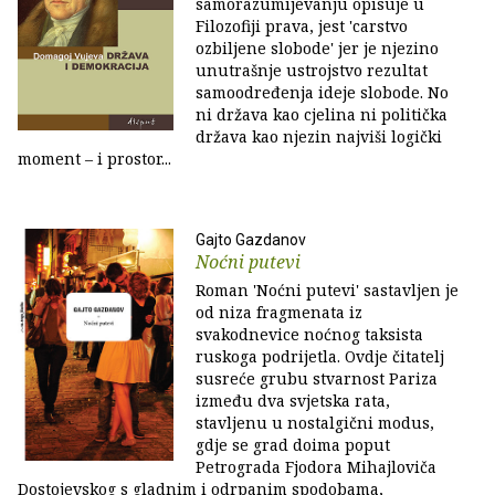
samorazumijevanju opisuje u
Filozofiji prava, jest 'carstvo
ozbiljene slobode' jer je njezino
unutrašnje ustrojstvo rezultat
samoodređenja ideje slobode. No
ni država kao cjelina ni politička
država kao njezin najviši logički
moment – i prostor...
Gajto Gazdanov
Noćni putevi
Roman 'Noćni putevi' sastavljen je
od niza fragmenata iz
svakodnevice noćnog taksista
ruskoga podrijetla. Ovdje čitatelj
susreće grubu stvarnost Pariza
između dva svjetska rata,
stavljenu u nostalgični modus,
gdje se grad doima poput
Petrograda Fjodora Mihajloviča
Dostojevskog s gladnim i odrpanim spodobama,