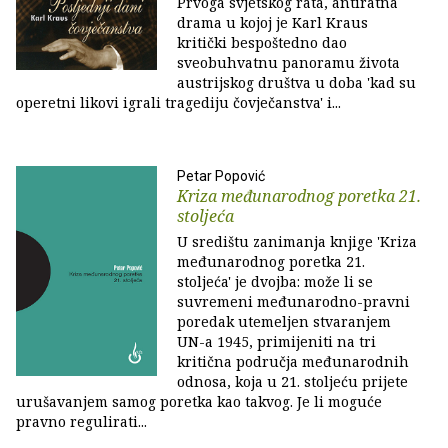
Prvoga svjetskog rata, antiratna
drama u kojoj je Karl Kraus
kritički bespoštedno dao
sveobuhvatnu panoramu života
austrijskog društva u doba 'kad su
operetni likovi igrali tragediju čovječanstva' i...
Petar Popović
Kriza međunarodnog poretka 21.
stoljeća
U središtu zanimanja knjige 'Kriza
međunarodnog poretka 21.
stoljeća' je dvojba: može li se
suvremeni međunarodno-pravni
poredak utemeljen stvaranjem
UN-a 1945, primijeniti na tri
kritična područja međunarodnih
odnosa, koja u 21. stoljeću prijete
urušavanjem samog poretka kao takvog. Je li moguće
pravno regulirati...