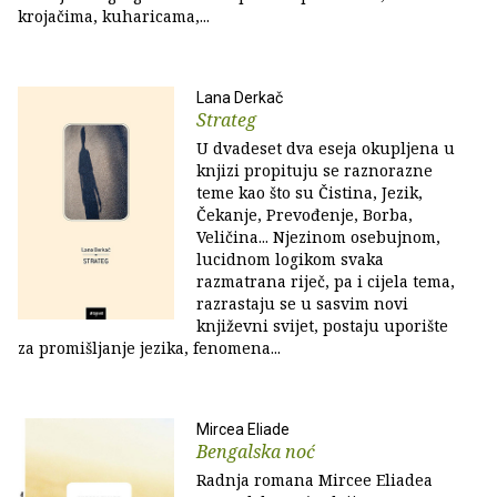
krojačima, kuharicama,...
Lana Derkač
Strateg
U dvadeset dva eseja okupljena u
knjizi propituju se raznorazne
teme kao što su Čistina, Jezik,
Čekanje, Prevođenje, Borba,
Veličina... Njezinom osebujnom,
lucidnom logikom svaka
razmatrana riječ, pa i cijela tema,
razrastaju se u sasvim novi
književni svijet, postaju uporište
za promišljanje jezika, fenomena...
Mircea Eliade
Bengalska noć
Radnja romana Mircee Eliadea