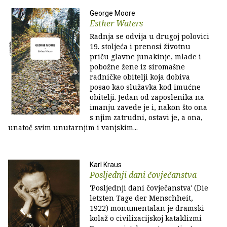
George Moore
Esther Waters
Radnja se odvija u drugoj polovici
19. stoljeća i prenosi životnu
priču glavne junakinje, mlade i
pobožne žene iz siromašne
radničke obitelji koja dobiva
posao kao služavka kod imućne
obitelji. Jedan od zaposlenika na
imanju zavede je i, nakon što ona
s njim zatrudni, ostavi je, a ona,
unatoč svim unutarnjim i vanjskim...
Karl Kraus
Posljednji dani čovječanstva
'Posljednji dani čovječanstva' (Die
letzten Tage der Menschheit,
1922) monumentalan je dramski
kolaž o civilizacijskoj kataklizmi