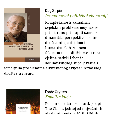
Dag Strpić
Prema novoj političkoj ekonomiji
Kompleksnosti aktualnih
svjetskih problema moguće je
primjereno pristupiti samo iz
dinamičke perspektive cjeline
društvenih, a dijelom i
humanističkih znanosti, s
fokusom na 'političkome'. Treća
cjelina sadrži izbor iz
kolumnističkog sučeljavanja s
temeljnim problemima suvremenog svijeta i hrvatskog
društva u njemu.
Frode Grytten
Zapalite kuću
Roman o britanskoj punk-grupi
The Clash, jednoj od najvažnijih
glazbenih pojava 70-ih i 80-ih