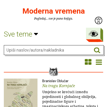
Moderna vremena
Pogledaj... sve je puno knjiga.
Sve teme
Branislav Oblučar
Na tragu Kornjače
Umješno se krećući između
pojedinosti i globalnog obilježja,
pojedinačne figure i
imaginacijskoga arhetipa, teksta i