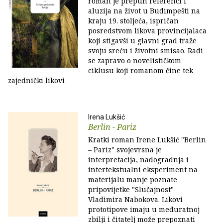
roman je prepun referenci i
aluzija na život u Budimpešti na
kraju 19. stoljeća, ispričan
posredstvom likova provincijalaca
koji stigavši u glavni grad traže
svoju sreću i životni smisao. Radi
se zapravo o novelističkom
ciklusu koji romanom čine tek
zajednički likovi
Irena Lukšić
Berlin - Pariz
Kratki roman Irene Lukšić "Berlin
– Pariz" svojevrsna je
interpretacija, nadogradnja i
intertekstualni eksperiment na
materijalu manje poznate
pripovijetke "Slučajnost"
Vladimira Nabokova. Likovi
prototipove imaju u međuratnoj
zbilji i čitatelj može prepoznati