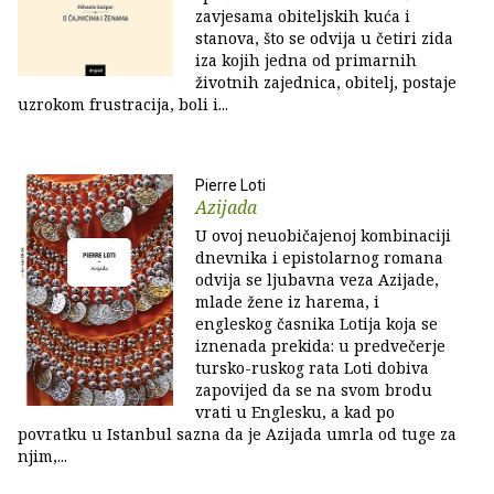
zavjesama obiteljskih kuća i
stanova, što se odvija u četiri zida
iza kojih jedna od primarnih
životnih zajednica, obitelj, postaje
uzrokom frustracija, boli i...
Pierre Loti
Azijada
U ovoj neuobičajenoj kombinaciji
dnevnika i epistolarnog romana
odvija se ljubavna veza Azijade,
mlade žene iz harema, i
engleskog časnika Lotija koja se
iznenada prekida: u predvečerje
tursko-ruskog rata Loti dobiva
zapovijed da se na svom brodu
vrati u Englesku, a kad po
povratku u Istanbul sazna da je Azijada umrla od tuge za
njim,...