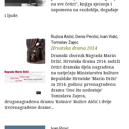
na sve četiri", knjiga sjećanja i
uspomena na razdoblja, događaje
i ljude.
Ružica Aščić, Denis Peričić, Ivan Vidić,
Tomislav Zajec
Hrvatska drama 2014
Dramski zbornik Nagrada Marin
Držić. Hrvatska drama 2014. sadrži
četiri dramska djela nagrađena
na natječaju Ministarstva kulture
Republike Hrvatske 'Marin Držić'
za 2014. godinu: prvonagrađenu
dramu 'Ono što nedostaje'
Tomislava Zajeca,
drugonagrađenu dramu 'Košnice' Ružice Aščić i dvije
trećenagrađene drame:...
Ivan Prpić