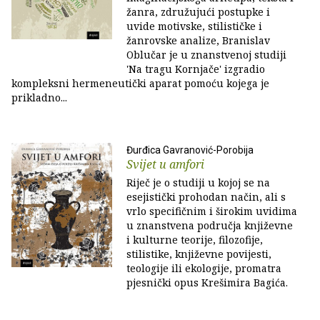
žanra, združujući postupke i
uvide motivske, stilističke i
žanrovske analize, Branislav
Oblučar je u znanstvenoj studiji
'Na tragu Kornjače' izgradio
kompleksni hermeneutički aparat pomoću kojega je
prikladno...
Đurđica Gavranović-Porobija
Svijet u amfori
Riječ je o studiji u kojoj se na
esejistički prohodan način, ali s
vrlo specifičnim i širokim uvidima
u znanstvena područja književne
i kulturne teorije, filozofije,
stilistike, književne povijesti,
teologije ili ekologije, promatra
pjesnički opus Krešimira Bagića.