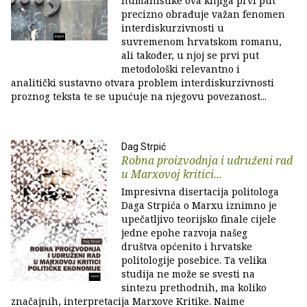
humanistike ova knjiga prvi put
precizno obrađuje važan fenomen
interdiskurzivnosti u
suvremenom hrvatskom romanu,
ali također, u njoj se prvi put
metodološki relevantno i
analitički sustavno otvara problem interdiskurzivnosti
proznog teksta te se upućuje na njegovu povezanost...
Dag Strpić
Robna proizvodnja i udruženi rad
u Marxovoj kritici...
Impresivna disertacija politologa
Daga Strpića o Marxu iznimno je
upečatljivo teorijsko finale cijele
jedne epohe razvoja našeg
društva općenito i hrvatske
politologije posebice. Ta velika
studija ne može se svesti na
sintezu prethodnih, ma koliko
značajnih, interpretacija Marxove Kritike. Naime