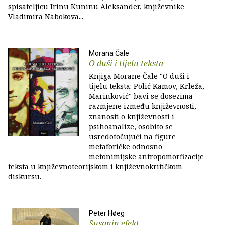
spisateljicu Irinu Kuninu Aleksander, književnike
Vladimira Nabokova...
Morana Čale
O duši i tijelu teksta
Knjiga Morane Čale "O duši i
tijelu teksta: Polić Kamov, Krleža,
Marinković" bavi se dosezima
razmjene između književnosti,
znanosti o književnosti i
psihoanalize, osobito se
usredotočujući na figure
metaforičke odnosno
metonimijske antropomorfizacije
teksta u književnoteorijskom i književnokritičkom
diskursu.
Peter Høeg
Susanin efekt