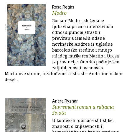
Rosa Regàs
Modro
Roman 'Modro' složena je
ljubavna priča o intenzivnom
odnosu punom strasti i
previranja između udane
novinarke Andree iz ugledne
barcelonske sredine i mnogo
mlađeg muškarca Martína Uresa
iz provincije. Ono što počinje kao
zaljubljenost i ovisnost s
Martínove strane, a zaluđenost i strast s Andreine nakon
deset...
Anera Ryznar
Suvremeni roman u raljama
života
U kontekstu domaće stilistike,
znanosti o književnosti i