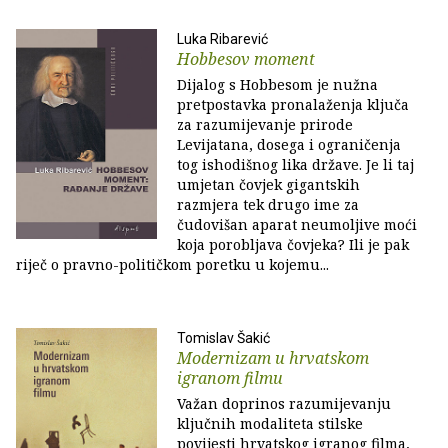
Luka Ribarević
Hobbesov moment
Dijalog s Hobbesom je nužna
pretpostavka pronalaženja ključa
za razumijevanje prirode
Levijatana, dosega i ograničenja
tog ishodišnog lika države. Je li taj
umjetan čovjek gigantskih
razmjera tek drugo ime za
čudovišan aparat neumoljive moći
koja porobljava čovjeka? Ili je pak
riječ o pravno-političkom poretku u kojemu...
Tomislav Šakić
Modernizam u hrvatskom
igranom filmu
Važan doprinos razumijevanju
ključnih modaliteta stilske
povijesti hrvatskog igranog filma,