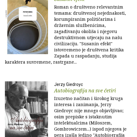
Roman o društveno relevantnim
temama: društvenoj nejednakosti,
korumpiranim političarima i
državnim službenicima,
zagađivanju okoliša i njegovu
destruktivnom utjecaju na našu
civilizaciju. "Susanin efekt"
istovremeno je društvena kritika
Zapada u raspadanju, studija
karaktera suvremene, rastrgane...
Jerzy Giedroyc
Autobiografija na sve četiri
Izuzetno načitan i širokog kruga
interesa i zanimanja, Jerzy
Giedroyc nije mnogo objavljivao;
osim prepiske s istaknutim
intelektualcima (Miłoszem,
Gombrowiczem...) ispod njegova je
pera izašla jedino "Autobiografija