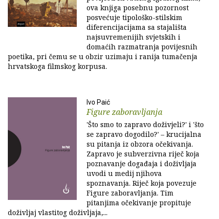
ova knjiga posebnu pozornost
posvećuje tipološko-stilskim
diferencijacijama sa stajališta
najsuvremenijih svjetskih i
domaćih razmatranja povijesnih
poetika, pri čemu se u obzir uzimaju i ranija tumačenja
hrvatskoga filmskog korpusa.
Ivo Paić
Figure zaboravljanja
'Što smo to zapravo doživjeli?' i 'što
se zapravo dogodilo?' – krucijalna
su pitanja iz obzora očekivanja.
Zapravo je subverzivna riječ koja
poznavanje događaja i doživljaja
uvodi u medij njihova
spoznavanja. Riječ koja povezuje
Figure zaboravljanja. Tim
pitanjima očekivanje propituje
doživljaj vlastitog doživljaja,...