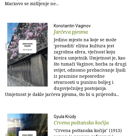
Marxovo se mišljenje ne...
Konstantin Vaginov
Jarčeva pjesma
Jedino mjesto na koje se može
'presaditi' elitna kultura jest
zagrobna sfera, vječnost koju
kreira umjetnik. Umjetnost je, kao
što tumači Vaginov, borba za drugi
svijet, odnosno prebacivanje ljudi
iz praznine neposredne
stvarnosti u puninu boljeg i
dugovječnijeg postojanja.
Umjetnost je dakle jarčeva pjesma, što bi u prijevodu...
Gyula Krúdy
Crvena poštanska kočija
"Crvena poštanska kočija" (1913)