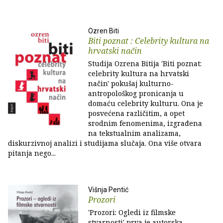
Ozren Biti
Biti poznat : Celebrity kultura na
hrvatski način
Studija Ozrena Bitija 'Biti poznat:
celebrity kultura na hrvatski
način' pokušaj kulturno-
antropološkog pronicanja u
domaću celebrity kulturu. Ona je
posvećena različitim, a opet
srodnim fenomenima, izgrađena
na tekstualnim analizama,
diskurzivnoj analizi i studijama slučaja. Ona više otvara
pitanja nego...
Višnja Pentić
Prozori
'Prozori: Ogledi iz filmske
stvarnosti' prva je autorska