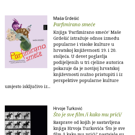
Maša Grdešić
Parfimirano smeće
Knjiga 'Parfimirano smeće' Maše
Grdešić istražuje odnos između
popularne i visoke kulture u
hrvatskoj književnosti 19. i 20.
stoljeća. U devet poglavlja
podijeljenih u tri cjeline autorica
pokazuje da je novijoj hrvatskoj
književnosti nužno pristupiti i iz
perspektive popularne kulture
umjesto isključivo iz...
Hrvoje Turković
Što je sve film /i kako mu prići/
Rasprave od kojih je sastavljena
knjiga Hrvoja Turkovića 'Što je sve
film /i kako mu prići/' nastajale su