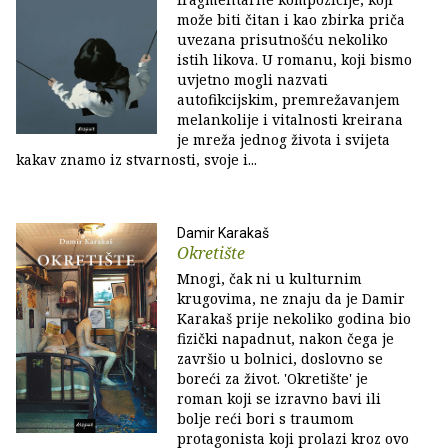
može biti čitan i kao zbirka priča
uvezana prisutnošću nekoliko
istih likova. U romanu, koji bismo
uvjetno mogli nazvati
autofikcijskim, premrežavanjem
melankolije i vitalnosti kreirana
je mreža jednog života i svijeta
kakav znamo iz stvarnosti, svoje i...
Damir Karakaš
Okretište
Mnogi, čak ni u kulturnim
krugovima, ne znaju da je Damir
Karakaš prije nekoliko godina bio
fizički napadnut, nakon čega je
završio u bolnici, doslovno se
boreći za život. 'Okretište' je
roman koji se izravno bavi ili
bolje reći bori s traumom
protagonista koji prolazi kroz ovo