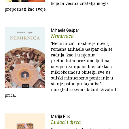
koje bi većina čitatelja mogla
prepoznati kao svoje.
Mihaela Gašpar
Nemirnica
'Nemirnica' - naslov je novog
romana Mihaele Gašpar čija se
radnja, kao i u njenim
prethodnim proznim djelima,
odvija u za nju amblematskom
mikrokozmosu obitelji, sve uz
stilski minuciozno poniranje u
stanje psihe protagonistā
naizgled sasvim običnih životnih
priča.
Marija Pilić
Luđaci i djeca