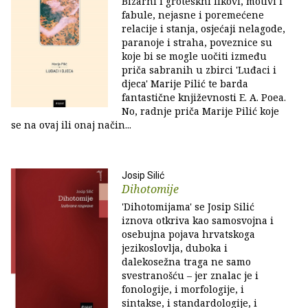
Bizarni i groteskni likovi, motivi i
fabule, nejasne i poremećene
relacije i stanja, osjećaji nelagode,
paranoje i straha, poveznice su
koje bi se mogle uočiti između
priča sabranih u zbirci 'Luđaci i
djeca' Marije Pilić te barda
fantastične književnosti E. A. Poea.
No, radnje priča Marije Pilić koje
se na ovaj ili onaj način...
Josip Silić
Dihotomije
'Dihotomijama' se Josip Silić
iznova otkriva kao samosvojna i
osebujna pojava hrvatskoga
jezikoslovlja, duboka i
dalekosežna traga ne samo
svestranošću – jer znalac je i
fonologije, i morfologije, i
sintakse, i standardologije, i