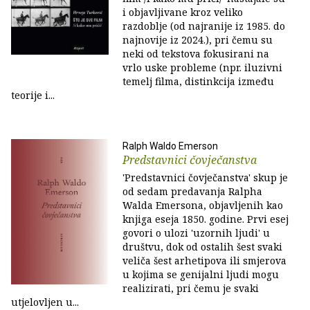
i objavljivane kroz veliko
razdoblje (od najranije iz 1985. do
najnovije iz 2024.), pri čemu su
neki od tekstova fokusirani na
vrlo uske probleme (npr. iluzivni
temelj filma, distinkcija između
teorije i...
Ralph Waldo Emerson
Predstavnici čovječanstva
'Predstavnici čovječanstva' skup je
od sedam predavanja Ralpha
Walda Emersona, objavljenih kao
knjiga eseja 1850. godine. Prvi esej
govori o ulozi 'uzornih ljudi' u
društvu, dok od ostalih šest svaki
veliča šest arhetipova ili smjerova
u kojima se genijalni ljudi mogu
realizirati, pri čemu je svaki
utjelovljen u...