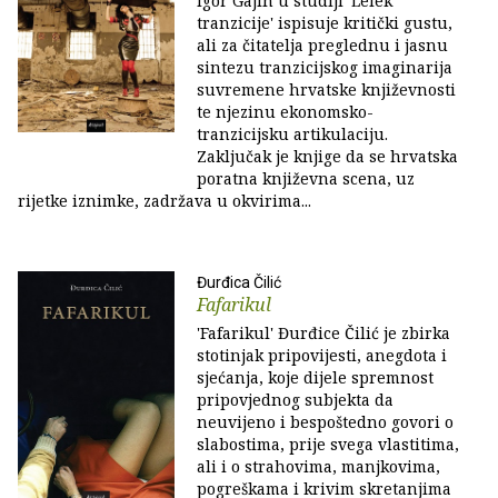
Igor Gajin u studiji 'Lelek
tranzicije' ispisuje kritički gustu,
ali za čitatelja preglednu i jasnu
sintezu tranzicijskog imaginarija
suvremene hrvatske književnosti
te njezinu ekonomsko-
tranzicijsku artikulaciju.
Zaključak je knjige da se hrvatska
poratna književna scena, uz
rijetke iznimke, zadržava u okvirima...
Đurđica Čilić
Fafarikul
'Fafarikul' Đurđice Čilić je zbirka
stotinjak pripovijesti, anegdota i
sjećanja, koje dijele spremnost
pripovjednog subjekta da
neuvijeno i bespoštedno govori o
slabostima, prije svega vlastitima,
ali i o strahovima, manjkovima,
pogreškama i krivim skretanjima