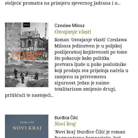
stoljeća' promatra na primjeru sjevernog Jadrana i u...
Czeslaw Milosz
Osvajanje vlasti
Roman 'Osvajanje vlasti' Czeslawa
Milosza jedinstven je u poljskoj
poslijeratnoj književnosti po tome
što pokazuje kako politika
pretvara ljude u puke poslušnike
koji prodaju sva prijašnja načela u
zamjenu za privremenu
sigurnost. Jedan je naime
totalitarizam smijenio drugi,
pritišćući te nastojeći...
Đurđica Čilić
Novi kraj
'Novi kraj' Đurđice Čilić je roman
fragmentarne kompozicije, koji