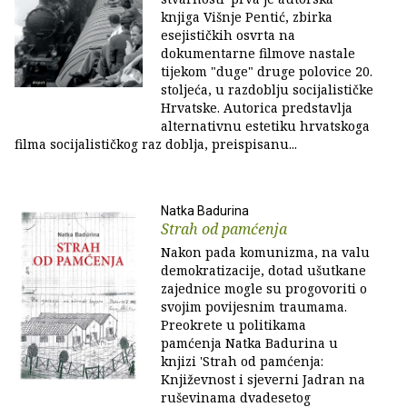
knjiga Višnje Pentić, zbirka
esejističkih osvrta na
dokumentarne filmove nastale
tijekom "duge" druge polovice 20.
stoljeća, u razdoblju socijalističke
Hrvatske. Autorica predstavlja
alternativnu estetiku hrvatskoga
filma socijalističkog raz doblja, preispisanu...
Natka Badurina
Strah od pamćenja
Nakon pada komunizma, na valu
demokratizacije, dotad ušutkane
zajednice mogle su progovoriti o
svojim povijesnim traumama.
Preokrete u politikama
pamćenja Natka Badurina u
knjizi 'Strah od pamćenja:
Književnost i sjeverni Jadran na
ruševinama dvadesetog