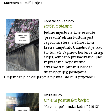
Marxovo se mišljenje ne...
Konstantin Vaginov
Jarčeva pjesma
Jedino mjesto na koje se može
'presaditi' elitna kultura jest
zagrobna sfera, vječnost koju
kreira umjetnik. Umjetnost je, kao
što tumači Vaginov, borba za drugi
svijet, odnosno prebacivanje ljudi
iz praznine neposredne
stvarnosti u puninu boljeg i
dugovječnijeg postojanja.
Umjetnost je dakle jarčeva pjesma, što bi u prijevodu...
Gyula Krúdy
Crvena poštanska kočija
"Crvena poštanska kočija" (1913)