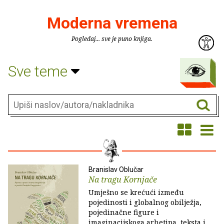
Moderna vremena
Pogledaj... sve je puno knjiga.
Sve teme
Branislav Oblučar
Na tragu Kornjače
Umješno se krećući između
pojedinosti i globalnog obilježja,
pojedinačne figure i
imaginacijskoga arhetipa, teksta i