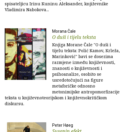
spisateljicu Irinu Kuninu Aleksander, književnike
Vladimira Nabokova...
Morana Čale
O duši i tijelu teksta
Knjiga Morane Čale "O duši i
tijelu teksta: Polić Kamov, Krleža,
Marinković" bavi se dosezima
razmjene između književnosti,
znanosti o književnosti i
psihoanalize, osobito se
usredotočujući na figure
metaforičke odnosno
metonimijske antropomorfizacije
teksta u književnoteorijskom i književnokritičkom
diskursu.
Peter Høeg
Susanin efekt