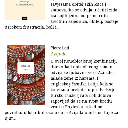
zavjesama obiteljskih kuća i
stanova, što se odvija u četiri zida
iza kojih jedna od primarnih
životnih zajednica, obitelj, postaje
uzrokom frustracija, boli i...
Pierre Loti
Azijada
U ovoj neuobičajenoj kombinaciji
dnevnika i epistolarnog romana
odvija se ljubavna veza Azijade,
mlade žene iz harema, i
engleskog časnika Lotija koja se
iznenada prekida: u predvečerje
tursko-ruskog rata Loti dobiva
zapovijed da se na svom brodu
vrati u Englesku, a kad po
povratku u Istanbul sazna da je Azijada umrla od tuge za
njim,...