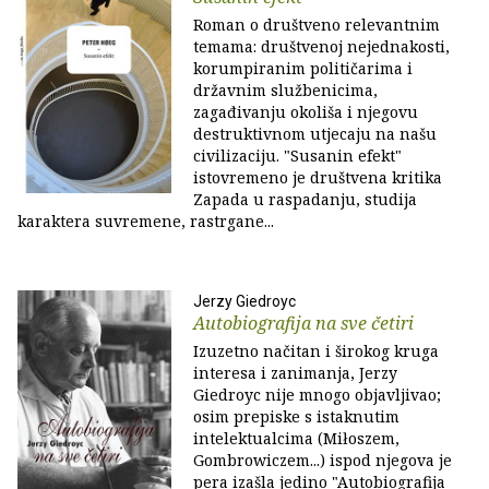
Roman o društveno relevantnim
temama: društvenoj nejednakosti,
korumpiranim političarima i
državnim službenicima,
zagađivanju okoliša i njegovu
destruktivnom utjecaju na našu
civilizaciju. "Susanin efekt"
istovremeno je društvena kritika
Zapada u raspadanju, studija
karaktera suvremene, rastrgane...
Jerzy Giedroyc
Autobiografija na sve četiri
Izuzetno načitan i širokog kruga
interesa i zanimanja, Jerzy
Giedroyc nije mnogo objavljivao;
osim prepiske s istaknutim
intelektualcima (Miłoszem,
Gombrowiczem...) ispod njegova je
pera izašla jedino "Autobiografija