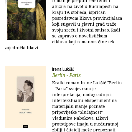
roman je prepun referenci i
aluzija na život u Budimpešti na
kraju 19. stoljeća, ispričan
posredstvom likova provincijalaca
koji stigavši u glavni grad traže
svoju sreću i životni smisao. Radi
se zapravo o novelističkom
ciklusu koji romanom čine tek
zajednički likovi
Irena Lukšić
Berlin - Pariz
Kratki roman Irene Lukšić "Berlin
– Pariz" svojevrsna je
interpretacija, nadogradnja i
intertekstualni eksperiment na
materijalu manje poznate
pripovijetke "Slučajnost"
Vladimira Nabokova. Likovi
prototipove imaju u međuratnoj
zbilji i čitatelj može prepoznati