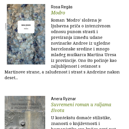
Rosa Regàs
Modro
Roman 'Modro' složena je
ljubavna priča o intenzivnom
odnosu punom strasti i
previranja između udane
novinarke Andree iz ugledne
barcelonske sredine i mnogo
mlađeg muškarca Martína Uresa
iz provincije. Ono što počinje kao
zaljubljenost i ovisnost s
Martínove strane, a zaluđenost i strast s Andreine nakon
deset...
Anera Ryznar
Suvremeni roman u raljama
života
U kontekstu domaće stilistike,
znanosti o književnosti i