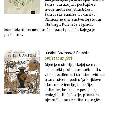
žanra, združujući postupke i
uvide motivske, stilističke i
žanrovske analize, Branislav
Oblučar je u znanstvenoj studiji
'Na tragu Kornjače' izgradio
kompleksni hermeneutički aparat pomoću kojega je
prikladno...
Đurđica Gavranović-Porobija
Svijet u amfori
Riječ je o studiji u kojoj se na
esejistički prohodan način, ali s
vrlo specifičnim i širokim uvidima
u znanstvena područja književne
i kulturne teorije, filozofije,
stilistike, književne povijesti,
teologije ili ekologije, promatra
pjesnički opus Krešimira Bagića.