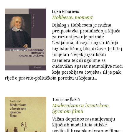
Luka Ribarević
Hobbesov moment
Dijalog s Hobbesom je nužna
pretpostavka pronalaženja ključa
za razumijevanje prirode
Levijatana, dosega i ograničenja
tog ishodišnog lika države. Je li taj
umjetan čovjek gigantskih
razmjera tek drugo ime za
čudovišan aparat neumoljive moći
koja porobljava čovjeka? Ili je pak
riječ o pravno-političkom poretku u kojemu...
Tomislav Šakić
Modernizam u hrvatskom
igranom filmu
Važan doprinos razumijevanju
ključnih modaliteta stilske
povijesti hrvatskog igranog filma,