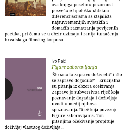
ova knjiga posebnu pozornost
posvećuje tipološko-stilskim
diferencijacijama sa stajališta
najsuvremenijih svjetskih i
domaćih razmatranja povijesnih
poetika, pri čemu se u obzir uzimaju i ranija tumačenja
hrvatskoga filmskog korpusa.
Ivo Paić
Figure zaboravljanja
'Što smo to zapravo doživjeli?' i 'što
se zapravo dogodilo?' – krucijalna
su pitanja iz obzora očekivanja.
Zapravo je subverzivna riječ koja
poznavanje događaja i doživljaja
uvodi u medij njihova
spoznavanja. Riječ koja povezuje
Figure zaboravljanja. Tim
pitanjima očekivanje propituje
doživljaj vlastitog doživljaja,...