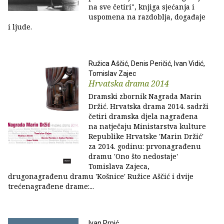
na sve četiri", knjiga sjećanja i
uspomena na razdoblja, događaje
i ljude.
Ružica Aščić, Denis Peričić, Ivan Vidić,
Tomislav Zajec
Hrvatska drama 2014
Dramski zbornik Nagrada Marin
Držić. Hrvatska drama 2014. sadrži
četiri dramska djela nagrađena
na natječaju Ministarstva kulture
Republike Hrvatske 'Marin Držić'
za 2014. godinu: prvonagrađenu
dramu 'Ono što nedostaje'
Tomislava Zajeca,
drugonagrađenu dramu 'Košnice' Ružice Aščić i dvije
trećenagrađene drame:...
Ivan Prpić