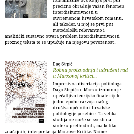
humanistike ova knjiga prvi put
precizno obrađuje važan fenomen
interdiskurzivnosti u
suvremenom hrvatskom romanu,
ali također, u njoj se prvi put
metodološki relevantno i
analitički sustavno otvara problem interdiskurzivnosti
proznog teksta te se upućuje na njegovu povezanost...
Dag Strpić
Robna proizvodnja i udruženi rad
u Marxovoj kritici...
Impresivna disertacija politologa
Daga Strpića o Marxu iznimno je
upečatljivo teorijsko finale cijele
jedne epohe razvoja našeg
društva općenito i hrvatske
politologije posebice. Ta velika
studija ne može se svesti na
sintezu prethodnih, ma koliko
značajnih, interpretacija Marxove Kritike. Naime