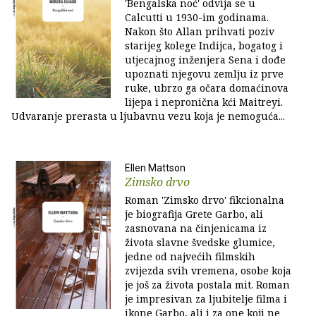
'Bengalska noć' odvija se u
Calcutti u 1930-im godinama.
Nakon što Allan prihvati poziv
starijeg kolege Indijca, bogatog i
utjecajnog inženjera Sena i dođe
upoznati njegovu zemlju iz prve
ruke, ubrzo ga očara domaćinova
lijepa i nepronična kći Maitreyi.
Udvaranje prerasta u ljubavnu vezu koja je nemoguća...
Ellen Mattson
Zimsko drvo
Roman 'Zimsko drvo' fikcionalna
je biografija Grete Garbo, ali
zasnovana na činjenicama iz
života slavne švedske glumice,
jedne od najvećih filmskih
zvijezda svih vremena, osobe koja
je još za života postala mit. Roman
je impresivan za ljubitelje filma i
ikone Garbo, ali i za one koji ne