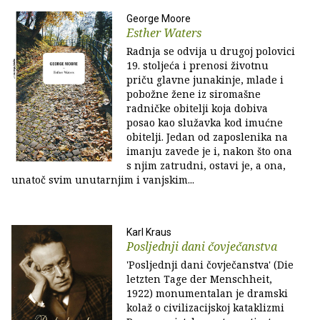
George Moore
Esther Waters
Radnja se odvija u drugoj polovici
19. stoljeća i prenosi životnu
priču glavne junakinje, mlade i
pobožne žene iz siromašne
radničke obitelji koja dobiva
posao kao služavka kod imućne
obitelji. Jedan od zaposlenika na
imanju zavede je i, nakon što ona
s njim zatrudni, ostavi je, a ona,
unatoč svim unutarnjim i vanjskim...
Karl Kraus
Posljednji dani čovječanstva
'Posljednji dani čovječanstva' (Die
letzten Tage der Menschheit,
1922) monumentalan je dramski
kolaž o civilizacijskoj kataklizmi