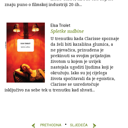
znaju puno o filmskoj industriji 20-ih...
Elsa Triolet
Spletke sudbine
U trenutku kada Clarisse spoznaje
da želi biti kazališna glumica, a
ne pjevačica, prinuđena je
prekinuti sa svojim prijašnjim
životom u kojem je uvijek
nastojala ugoditi ljudima koji je
okružuju. Iako su joj cijeloga
života spočitavali da je egoistica,
Clarisse se usredotočuje
isključivo na sebe tek u trenutku kad shvati...
PRETHODNA
SLJEDEĆA