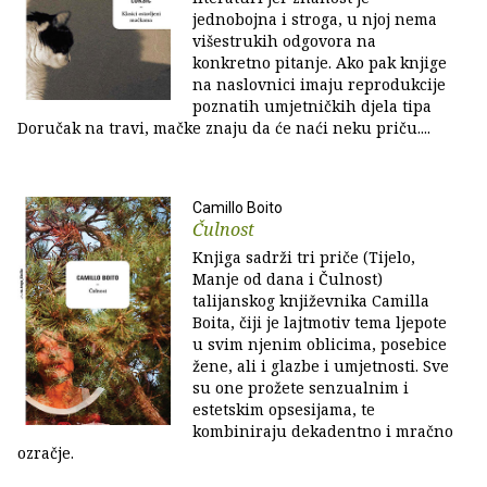
jednobojna i stroga, u njoj nema
višestrukih odgovora na
konkretno pitanje. Ako pak knjige
na naslovnici imaju reprodukcije
poznatih umjetničkih djela tipa
Doručak na travi, mačke znaju da će naći neku priču....
Camillo Boito
Čulnost
Knjiga sadrži tri priče (Tijelo,
Manje od dana i Čulnost)
talijanskog književnika Camilla
Boita, čiji je lajtmotiv tema ljepote
u svim njenim oblicima, posebice
žene, ali i glazbe i umjetnosti. Sve
su one prožete senzualnim i
estetskim opsesijama, te
kombiniraju dekadentno i mračno
ozračje.