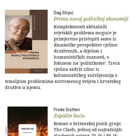
Dag Strpić
Prema novoj političkoj ekonomiji
Kompleksnosti aktualnih
svjetskih problema moguće je
primjereno pristupiti samo iz
dinamičke perspektive cjeline
društvenih, a dijelom i
humanističkih znanosti, s
fokusom na 'političkome'. Treća
cjelina sadrži izbor iz
kolumnističkog sučeljavanja s
temeljnim problemima suvremenog svijeta i hrvatskog
društva u njemu.
Frode Grytten
Zapalite kuću
Roman o britanskoj punk-grupi
The Clash, jednoj od najvažnijih
glazbenih pojava 70-ih i 80-ih