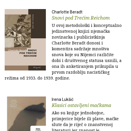
Charlotte Beradt
Snovi pod Trećim Reichom
U ovoj metodološki i konceptualno
jedinstvenoj knjizi njemačka
novinarka i publicistkinja
Charlotte Beradt donosi i
komentira sadržaje mnoštva
snova koje su Nijemci različite
dobi i društvenog statusa usnili, a
ona ih anketiranjem prikupila u
prvom razdoblju nacističkog
režima od 1933. do 1939. godine.
Irena Lukšić
Klasici ostavljeni mačkama
Ako su knjige jednobojne,
primjerice bijele ili plave, mačke
slute da je riječ o znanstvenoj
literaturi jer znanost je