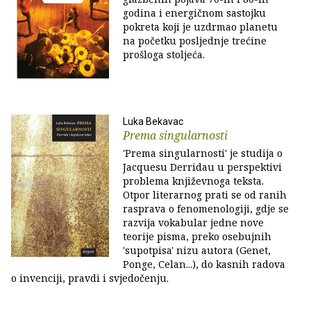
godina i energičnom sastojku
pokreta koji je uzdrmao planetu
na početku posljednje trećine
prošloga stoljeća.
Luka Bekavac
Prema singularnosti
'Prema singularnosti' je studija o
Jacquesu Derridau u perspektivi
problema književnoga teksta.
Otpor literarnog prati se od ranih
rasprava o fenomenologiji, gdje se
razvija vokabular jedne nove
teorije pisma, preko osebujnih
'supotpisa' nizu autora (Genet,
Ponge, Celan...), do kasnih radova
o invenciji, pravdi i svjedočenju.