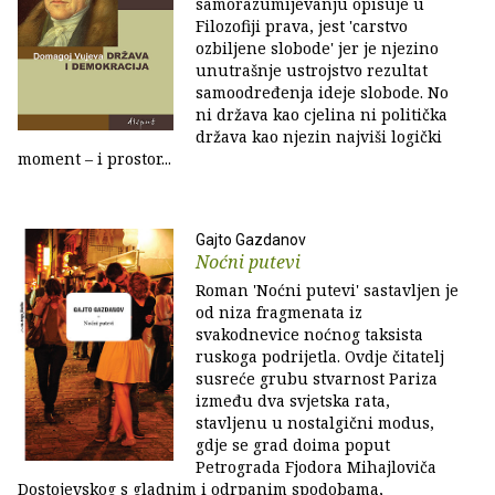
samorazumijevanju opisuje u
Filozofiji prava, jest 'carstvo
ozbiljene slobode' jer je njezino
unutrašnje ustrojstvo rezultat
samoodređenja ideje slobode. No
ni država kao cjelina ni politička
država kao njezin najviši logički
moment – i prostor...
Gajto Gazdanov
Noćni putevi
Roman 'Noćni putevi' sastavljen je
od niza fragmenata iz
svakodnevice noćnog taksista
ruskoga podrijetla. Ovdje čitatelj
susreće grubu stvarnost Pariza
između dva svjetska rata,
stavljenu u nostalgični modus,
gdje se grad doima poput
Petrograda Fjodora Mihajloviča
Dostojevskog s gladnim i odrpanim spodobama,