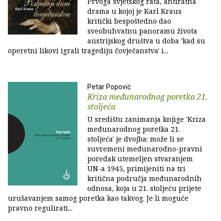
Prvoga svjetskog rata, antiratna
drama u kojoj je Karl Kraus
kritički bespoštedno dao
sveobuhvatnu panoramu života
austrijskog društva u doba 'kad su
operetni likovi igrali tragediju čovječanstva' i...
Petar Popović
Kriza međunarodnog poretka 21.
stoljeća
U središtu zanimanja knjige 'Kriza
međunarodnog poretka 21.
stoljeća' je dvojba: može li se
suvremeni međunarodno-pravni
poredak utemeljen stvaranjem
UN-a 1945, primijeniti na tri
kritična područja međunarodnih
odnosa, koja u 21. stoljeću prijete
urušavanjem samog poretka kao takvog. Je li moguće
pravno regulirati...