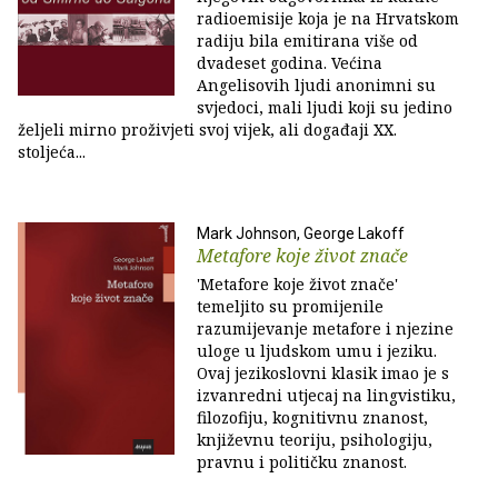
radioemisije koja je na Hrvatskom
radiju bila emitirana više od
dvadeset godina. Većina
Angelisovih ljudi anonimni su
svjedoci, mali ljudi koji su jedino
željeli mirno proživjeti svoj vijek, ali događaji XX.
stoljeća...
Mark Johnson, George Lakoff
Metafore koje život znače
'Metafore koje život znače'
temeljito su promijenile
razumijevanje metafore i njezine
uloge u ljudskom umu i jeziku.
Ovaj jezikoslovni klasik imao je s
izvanredni utjecaj na lingvistiku,
filozofiju, kognitivnu znanost,
književnu teoriju, psihologiju,
pravnu i političku znanost.