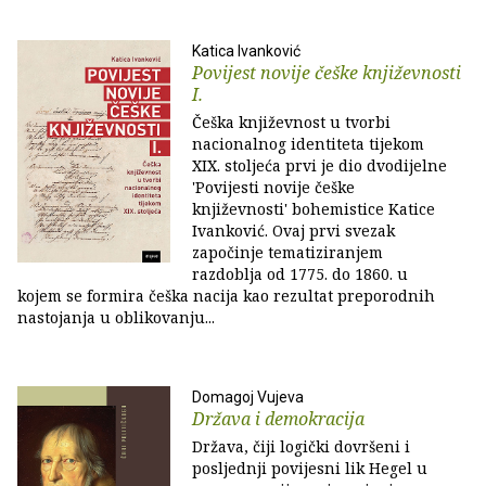
Katica Ivanković
Povijest novije češke književnosti
I.
Češka književnost u tvorbi
nacionalnog identiteta tijekom
XIX. stoljeća prvi je dio dvodijelne
'Povijesti novije češke
književnosti' bohemistice Katice
Ivanković. Ovaj prvi svezak
započinje tematiziranjem
razdoblja od 1775. do 1860. u
kojem se formira češka nacija kao rezultat preporodnih
nastojanja u oblikovanju...
Domagoj Vujeva
Država i demokracija
Država, čiji logički dovršeni i
posljednji povijesni lik Hegel u