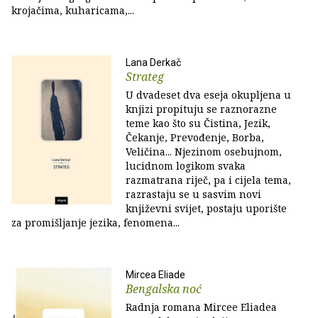
krojačima, kuharicama,...
Lana Derkač
Strateg
U dvadeset dva eseja okupljena u
knjizi propituju se raznorazne
teme kao što su Čistina, Jezik,
Čekanje, Prevođenje, Borba,
Veličina... Njezinom osebujnom,
lucidnom logikom svaka
razmatrana riječ, pa i cijela tema,
razrastaju se u sasvim novi
književni svijet, postaju uporište
za promišljanje jezika, fenomena...
Mircea Eliade
Bengalska noć
Radnja romana Mircee Eliadea