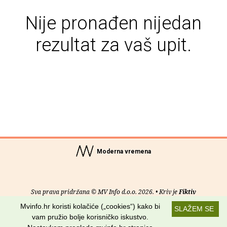
Nije pronađen nijedan
rezultat za vaš upit.
Moderna vremena
Sva prava pridržana © MV Info d.o.o. 2026. • Kriv je
Fiktiv
Mvinfo.hr koristi kolačiće („cookies“) kako bi
SLAŽEM SE
O nama
•
Pomoć
•
Uvjeti korištenja
•
RSS kanali
vam pružio bolje korisničko iskustvo.