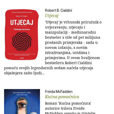
Robert B. Cialdini
Utjecaj
'Utjecaj' je vrhunski priručnik o
uvjeravanju, utjecaju i
manipulaciji - međunarodni
bestseler s više od pet milijuna
prodanih primjeraka - sada u
novom izdanju, s novim
istraživanjima, uvidima i
primjerima. U ovom hvaljenom
bestseleru Robert Cialdini
pomoću svojih legendarnih sedam načela utjecaja
objašnjava zašto ljudi...
Freida McFadden
Kućna pomoćnica
Roman 'Kućna pomoćnica'
autorice trilera Freide
McFadden osvojio je čitatelje