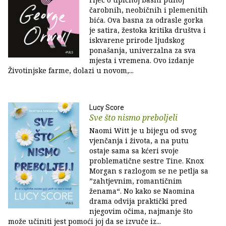
čarobnih, neobičnih i plemenitih
bića. Ova basna za odrasle gorka
je satira, žestoka kritika društva i
iskvarene prirode ljudskog
ponašanja, univerzalna za sva
mjesta i vremena. Ovo izdanje
Životinjske farme, dolazi u novom,...
Lucy Score
Sve što nismo preboljeli
Naomi Witt je u bijegu od svog
vjenčanja i života, a na putu
ostaje sama sa kćeri svoje
problematične sestre Tine. Knox
Morgan s razlogom se ne petlja sa
”zahtjevnim, romantičnim
ženama“. No kako se Naomina
drama odvija praktički pred
njegovim očima, najmanje što
može učiniti jest pomoći joj da se izvuče iz...