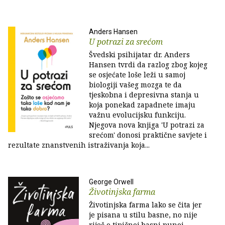
Anders Hansen
U potrazi za srećom
Švedski psihijatar dr. Anders
Hansen tvrdi da razlog zbog kojeg
se osjećate loše leži u samoj
biologiji vašeg mozga te da
tjeskobna i depresivna stanja u
koja ponekad zapadnete imaju
važnu evolucijsku funkciju.
Njegova nova knjiga 'U potrazi za
srećom' donosi praktične savjete i
rezultate znanstvenih istraživanja koja...
George Orwell
Životinjska farma
Životinjska farma lako se čita jer
je pisana u stilu basne, no nije
riječ o tipičnoj basni punoj