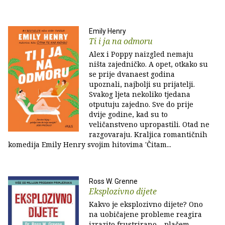
Emily Henry
Ti i ja na odmoru
Alex i Poppy naizgled nemaju
ništa zajedničko. A opet, otkako su
se prije dvanaest godina
upoznali, najbolji su prijatelji.
Svakog ljeta nekoliko tjedana
otputuju zajedno. Sve do prije
dvije godine, kad su to
veličanstveno upropastili. Otad ne
razgovaraju. Kraljica romantičnih
komedija Emily Henry svojim hitovima 'Čitam...
Ross W. Grenne
Eksplozivno dijete
Kakvo je eksplozivno dijete? Ono
na uobičajene probleme reagira
izrazito frustrirano – plačem,