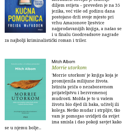
diljem svijeta – preveden je na 35
jezika, već više od godinu dana
postojano drži svoje mjesto pri
vrhu Amazonove ljestvice
najprodavanijih knjiga, a našao se
i u finalu Goodreadsove nagrade
za najbolji kriminalistički roman i triler.
Mitch Albom
Morrie utorkom
'Morrie utorkom' je knjiga koja je
promijenila milijune života.
Istinita priča o nezaboravnom
prijateljstvu i bezvremenoj
mudrosti. Možda je to u vašem
životu bio djed ili baka, učitelj ili
kolega. Netko mudar i strpljiv, tko
vam je pomogao uvidjeti da svijet
ima smisla i dao pokoji savjet kako
se u njemu bolje...