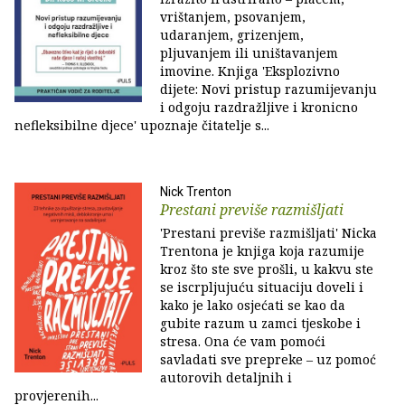
vrištanjem, psovanjem,
udaranjem, grizenjem,
pljuvanjem ili uništavanjem
imovine. Knjiga 'Eksplozivno
dijete: Novi pristup razumijevanju
i odgoju razdražljive i kronicno
nefleksibilne djece' upoznaje čitatelje s...
Nick Trenton
Prestani previše razmišljati
'Prestani previše razmišljati' Nicka
Trentona je knjiga koja razumije
kroz što ste sve prošli, u kakvu ste
se iscrpljujuću situaciju doveli i
kako je lako osjećati se kao da
gubite razum u zamci tjeskobe i
stresa. Ona će vam pomoći
savladati sve prepreke – uz pomoć
autorovih detaljnih i
provjerenih...