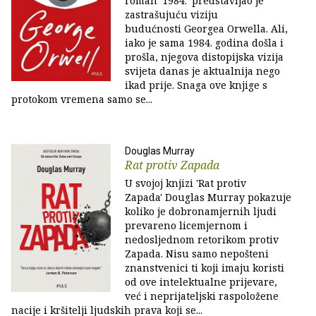
roman '1984.' predstavljao je
zastrašujuću viziju
budućnosti Georgea Orwella. Ali,
iako je sama 1984. godina došla i
prošla, njegova distopijska vizija
svijeta danas je aktualnija nego
ikad prije. Snaga ove knjige s
protokom vremena samo se...
Douglas Murray
Rat protiv Zapada
U svojoj knjizi 'Rat protiv
Zapada' Douglas Murray pokazuje
koliko je dobronamjernih ljudi
prevareno licemjernom i
nedosljednom retorikom protiv
Zapada. Nisu samo nepošteni
znanstvenici ti koji imaju koristi
od ove intelektualne prijevare,
već i neprijateljski raspoložene
nacije i kršitelji ljudskih prava koji se...