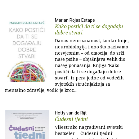
Marian Rojas Estape
Kako postići da ti se događaju
dobre stvari
Danas neuroznanost, konkretnije,
neurobiologija i ono što nazivamo
nesvjesnim – od emocija, do srži
naše psihe – objašnjava velik dio
našeg ponašanja. Knjiga 'Kako
postići da ti se događaju dobre
stvari', iz pera jedne od vodećih
svjetskih stručnjakinja za
mentalno zdravlje, vodič je kroz...
Hetty van de Rijt
Čudesni tjedni
Višestruko nagrađivani svjetski
bestseler – 'Čudesni tjedni' –