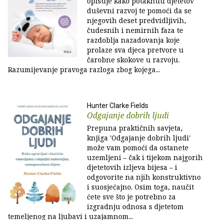
opisuje kako potaknuti djetetov
duševni razvoj te pomoći da se
njegovih deset predvidljivih,
čudesnih i nemirnih faza te
razdoblja nazadovanja koje
prolaze sva djeca pretvore u
čarobne skokove u razvoju.
Razumijevanje pravoga razloga zbog kojega...
Hunter Clarke Fields
Odgajanje dobrih ljudi
Prepuna praktičnih savjeta,
knjiga 'Odgajanje dobrih ljudi'
može vam pomoći da ostanete
uzemljeni – čak i tijekom najgorih
djetetovih izljeva bijesa – i
odgovorite na njih konstruktivno
i suosjećajno. Osim toga, naučit
ćete sve što je potrebno za
izgradnju odnosa s djetetom
temeljenog na ljubavi i uzajamnom...