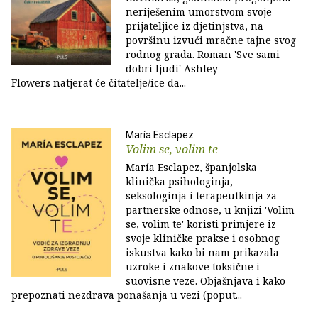
neriješenim umorstvom svoje
prijateljice iz djetinjstva, na
površinu izvući mračne tajne svog
rodnog grada. Roman 'Sve sami
dobri ljudi' Ashley
Flowers natjerat će čitatelje/ice da...
María Esclapez
Volim se, volim te
María Esclapez, španjolska
klinička psihologinja,
seksologinja i terapeutkinja za
partnerske odnose, u knjizi 'Volim
se, volim te' koristi primjere iz
svoje kliničke prakse i osobnog
iskustva kako bi nam prikazala
uzroke i znakove toksične i
suovisne veze. Objašnjava i kako
prepoznati nezdrava ponašanja u vezi (poput...