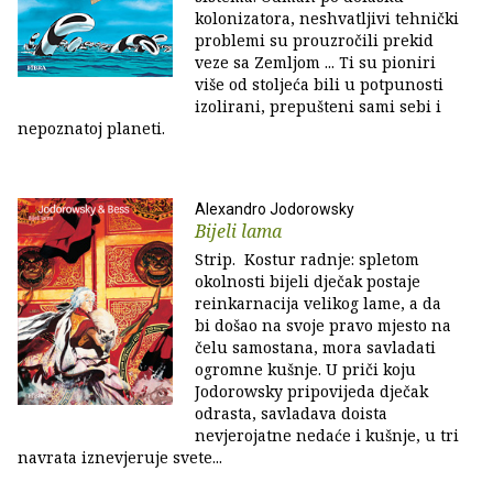
kolonizatora, neshvatljivi tehnički
problemi su prouzročili prekid
veze sa Zemljom ... Ti su pioniri
više od stoljeća bili u potpunosti
izolirani, prepušteni sami sebi i
nepoznatoj planeti.
Alexandro Jodorowsky
Bijeli lama
Strip. Kostur radnje: spletom
okolnosti bijeli dječak postaje
reinkarnacija velikog lame, a da
bi došao na svoje pravo mjesto na
čelu samostana, mora savladati
ogromne kušnje. U priči koju
Jodorowsky pripovijeda dječak
odrasta, savladava doista
nevjerojatne nedaće i kušnje, u tri
navrata iznevjeruje svete...