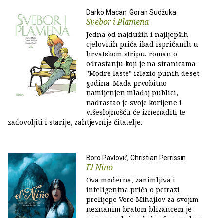
Darko Macan, Goran Sudžuka
Svebor i Plamena
Jedna od najdužih i najljepših
cjelovitih priča ikad ispričanih u
hrvatskom stripu, roman o
odrastanju koji je na stranicama
"Modre laste" izlazio punih deset
godina. Mada prvobitno
namijenjen mlađoj publici,
nadrastao je svoje korijene i
višeslojnošću će iznenaditi te
zadovoljiti i starije, zahtjevnije čitatelje.
Boro Pavlović, Christian Perrissin
El Nino
Ova moderna, zanimljiva i
inteligentna priča o potrazi
prelijepe Vere Mihajlov za svojim
neznanim bratom blizancem je