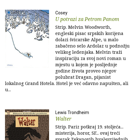
Cosey
U potrazi za Petrom Panom
Strip. Melvin Woodworth,
engleski pisac srpskih korijena
dolazi švicarske Alpe, u malo
zabačeno selo Ardolaz u podnožju
velikog ledenjaka. Melvin traži
inspiraciju za svoj novi roman u
mjestu u kojem je posljednje
godine života proveo njegov
polubrat Dragan, pijanist
lokalnog Grand Hotela. Hotel je već odavno napušten, ali
u...
Lewis Trondheim
Walter
Strip. Pariz potkraj 19. stoljeća...
misterija, horor, SF... ovaj treći
svezak Zekanovih hvalevrijednih