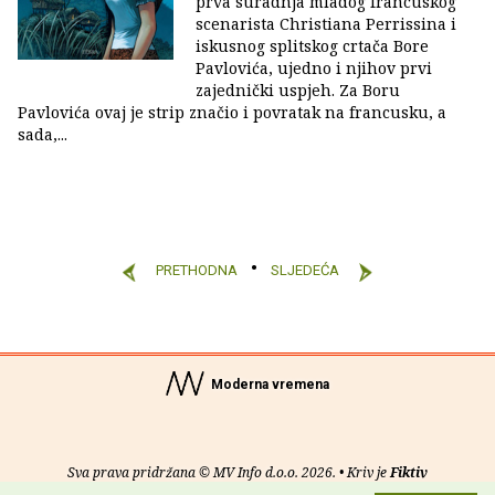
prva suradnja mladog francuskog
scenarista Christiana Perrissina i
iskusnog splitskog crtača Bore
Pavlovića, ujedno i njihov prvi
zajednički uspjeh. Za Boru
Pavlovića ovaj je strip značio i povratak na francusku, a
sada,...
PRETHODNA
SLJEDEĆA
Moderna vremena
Sva prava pridržana © MV Info d.o.o. 2026. • Kriv je
Fiktiv