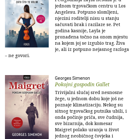
jednom trgovačkom centru u Los
Angelesu. Potpuno slomljeni,
njezini roditelji nisu u stanju
sačuvati brak i razilaze se. Pet
godina kasnije, Layla je
pronađena točno na onom mjestu
na kojem joj se izgubio trag. Živa
je, ali iz potpuno nejasnog razloga
– ne govori.
Georges Simenon
Pokojni gospodin Gallet
Trivijalni slučaj sred nesnosne
žege, u jednom dobu koje još ne
poznaje klimatizaciju. Nekog su
sitnog trgovačkog putnika ubili, i
onda počinje priča, sve čudnija,
sve bizarnija, dok komesar
Maigret polako uranja u život
jednog neobičnog čovjeka i