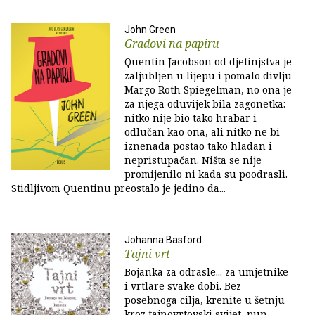
John Green
Gradovi na papiru
Quentin Jacobson od djetinjstva je
zaljubljen u lijepu i pomalo divlju
Margo Roth Spiegelman, no ona je
za njega oduvijek bila zagonetka:
nitko nije bio tako hrabar i
odlučan kao ona, ali nitko ne bi
iznenada postao tako hladan i
nepristupačan. Ništa se nije
promijenilo ni kada su poodrasli.
Stidljivom Quentinu preostalo je jedino da...
Johanna Basford
Tajni vrt
Bojanka za odrasle... za umjetnike
i vrtlare svake dobi. Bez
posebnoga cilja, krenite u šetnju
kroz tajnovrtovski svijet, pun