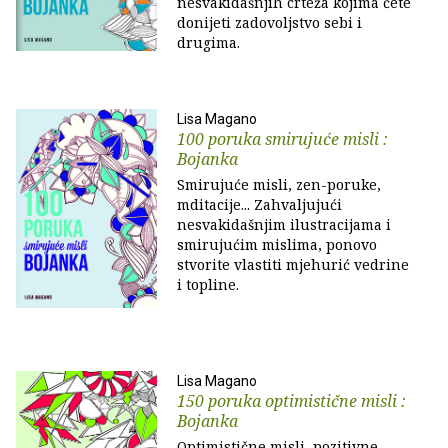
nesvakidašnjih crteža kojima ćete
donijeti zadovoljstvo sebi i
drugima.
Lisa Magano
100 poruka smirujuće misli :
Bojanka
Smirujuće misli, zen-poruke,
mditacije... Zahvaljujući
nesvakidašnjim ilustracijama i
smirujućim mislima, ponovo
stvorite vlastiti mjehurić vedrine
i topline.
Lisa Magano
150 poruka optimistične misli :
Bojanka
Optimistične misli, pozitivne