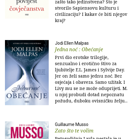
zašto tako jedinstvena? Što je
stvorilo Sapiensovu kulturu i
civilizaciju? I kakav će biti njegov
kraj?
Jodi Ellen Malpas
Jedna noć : Obećanje
Prvi dio erotske trilogije,
senzualno i erotično štivo za
ljubitelje E.L. James i Sylvije Day.
Jer on želi samo jednu noć. Bez
osjećaja i obaveza. Samo užitak. I
Livy mu se ne može oduprijeti. M.
u njoj probudi dotad nepoznatu
požudu, duboku ovisničku želju...
Guillaume Musso
Zato što te volim
Petogodišnja Layla nestala je u