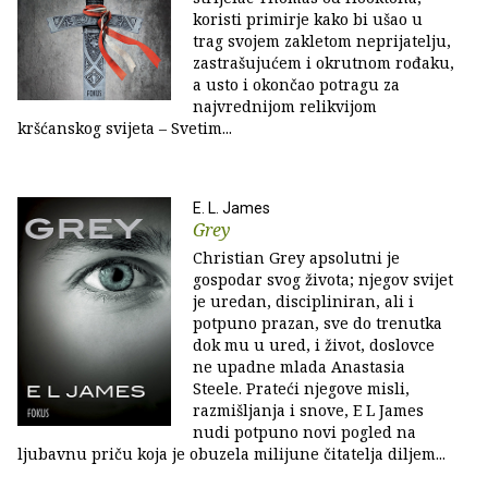
koristi primirje kako bi ušao u
trag svojem zakletom neprijatelju,
zastrašujućem i okrutnom rođaku,
a usto i okončao potragu za
najvrednijom relikvijom
kršćanskog svijeta – Svetim...
E. L. James
Grey
Christian Grey apsolutni je
gospodar svog života; njegov svijet
je uredan, discipliniran, ali i
potpuno prazan, sve do trenutka
dok mu u ured, i život, doslovce
ne upadne mlada Anastasia
Steele. Prateći njegove misli,
razmišljanja i snove, E L James
nudi potpuno novi pogled na
ljubavnu priču koja je obuzela milijune čitatelja diljem...