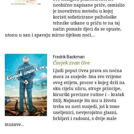
neobično napisane priče, osmislio
je inovativnu metodu u kojoj
koristi sofisticirane psihološke
tehnike utkane u priču te na taj
način pomaže djeci da se opuste,
utonu u san i spavaju mirno tijekom noći....
Fredrik Backman
Čovjek zvan Ove
Ljudi poput Ovea prava su noćna
mora za susjede. Ima svo vrijeme
ovog svijeta, prozor s kojeg drži na
oku cijelu ulicu, stroge principe,
kirurški precizne rutine i – kratak
fitilj. Najmanje što mu u životu
treba su novi susjedi, još k tome
useljenici, nevjerojatno glasni,
brbljavi i radosni, s dvije male
musave...