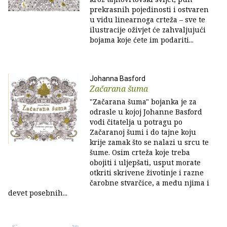
prekrasnih pojedinosti i ostvaren
u vidu linearnoga crteža – sve te
ilustracije oživjet će zahvaljujući
bojama koje ćete im podariti...
Johanna Basford
Začarana šuma
"Začarana šuma" bojanka je za
odrasle u kojoj Johanne Basford
vodi čitatelja u potragu po
Začaranoj šumi i do tajne koju
krije zamak što se nalazi u srcu te
šume. Osim crteža koje treba
obojiti i uljepšati, usput morate
otkriti skrivene životinje i razne
čarobne stvarčice, a među njima i
devet posebnih...