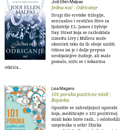
Jodi Ellen Malpas
Jedna noć : Odricanje
Drugi dio erotske trilogije,
senzualno i erotično štivo za
ljubitelje E.L. James i Sylvije
Day. Strast koja se razbuktala
između Livy i Millera može
okončati tako da ih oboje uništi.
Odnos im je i dalje prepun
neobjašnjive žudnje, ali malo
pomalo, nižu se i šokantna
otkrića...
Lisa Magano
101 poruka pozitivne misli :
Bojanka
Opustite se zahvaljujući uporabi
boja, meditirajte o 101 pozitivnoj
misli kako biste rasli... i oslobodili
umjetnika u sebi! Zbirka