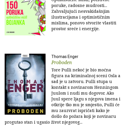
poruke, radosne mudrosti...
Zahvaljujući nesvakidašnjim
ilustracijama i optimističnim
mislima, ponovo stvorite vlastiti
prostor sreće i energije.
Thomas Enger
Proboden
Tore Pulli nekoć je bio moćna
figura na kriminalnoj sceni Osla a
sad je u zatvoru. Pulli stupa u
kontakt s novinarom Henningom
Juulom i nudi mu dogovor. Ako
Juul spere ljagu s njegova imena i
otkrije tko mu je smjestio, Pulli će
mu zauzvrat ispričati kako je
došlo do požara koji je novinaru
progutao stan i ugasio život njegovog...