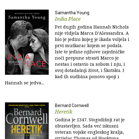
Samantha Young
India Place
Pet dugih godina Hannah Nichols
nije vidjela Marca D’Alessandra. A
bio je jedini kojeg je ikada voljela i
prvi muškarac kojem se podala.
Iste te jedine njihove zajedničke
noći prepune strasti Marco je
nestao i ostavio za sobom i nju, i
svoj dotadašnji život, i Škotsku. I
kad ih sudbina ponovo spoji i
Hannah se jedva...
Bernard Cornwell
Heretik
Godina je 1347. Stogodišnji rat je
obustavljen. Sada već iskusni
veteran vojske engleskog kralja,
strijelac Thomas od Hooktona,