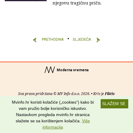
njegovu tragičnu priču.
PRETHODNA
SLJEDEĆA
Moderna vremena
Sva prava pridržana © MV Info d.o.o. 2026. • Kriv je
Fiktiv
Mvinfo.hr koristi kolačiće („cookies“) kako bi
SLAŽEM SE
O nama
•
Pomoć
•
Uvjeti korištenja
•
RSS kanali
vam pružio bolje korisničko iskustvo.
Nastavkom pregleda mvinfo.hr stranica
Potraži nas na:
slažete se sa korištenjem kolačića.
Više
informacija