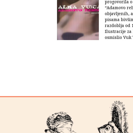
progovorila o
“Adamovo reb
objavljenih, 
pisama bivšim
razdoblja od 
Ilustracije za
osmislio Vuk V