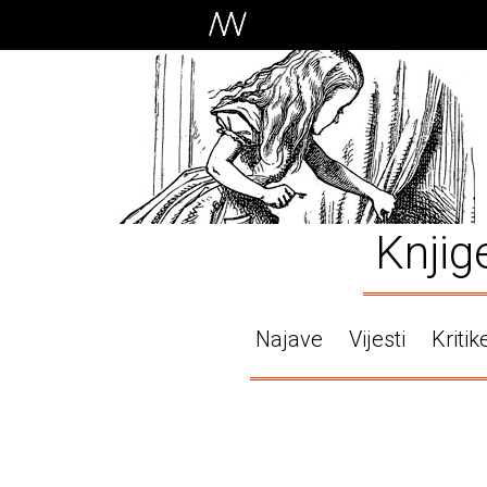
Knjig
Najave
Vijesti
Kritik