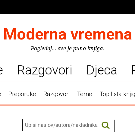
Moderna vremena
Pogledaj... sve je puno knjiga.
e
Razgovori
Djeca
e
Preporuke
Razgovori
Teme
Top lista knji