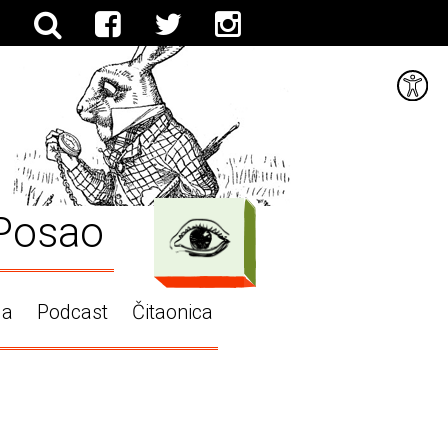
Posao
ga
Podcast
Čitaonica