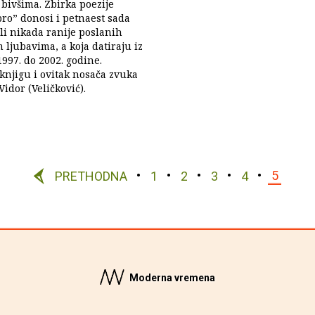
 bivšima. Zbirka poezije
ro” donosi i petnaest sada
ali nikada ranije poslanih
 ljubavima, a koja datiraju iz
1997. do 2002. godine.
 knjigu i ovitak nosača zvuka
idor (Veličković).
PRETHODNA
1
2
3
4
5
Moderna vremena