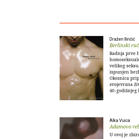
Dražen Ilinčić
Berlinski ru
Radnja prve h
homoseksualc
velikog seksua
ispunjen bez
Okosnica prip
svojevrsna ži
40-godišnjeg
Alka Vuica
Adamovo re
U ovoj je zbi