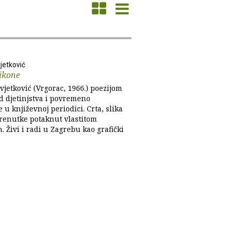
jetković
 ikone
jetković (Vrgorac, 1966.) poezijom
od djetinjstva i povremeno
e u književnoj periodici. Crta, slika
 trenutke potaknut vlastitom
 Živi i radi u Zagrebu kao grafički