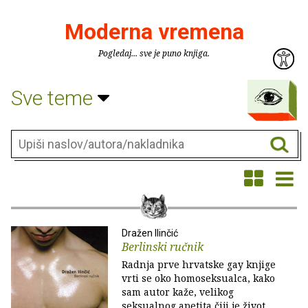
Moderna vremena
Pogledaj... sve je puno knjiga.
Sve teme
Dražen Ilinčić
Berlinski ručnik
Radnja prve hrvatske gay knjige
vrti se oko homoseksualca, kako
sam autor kaže, velikog
seksualnog apetita čiji je život