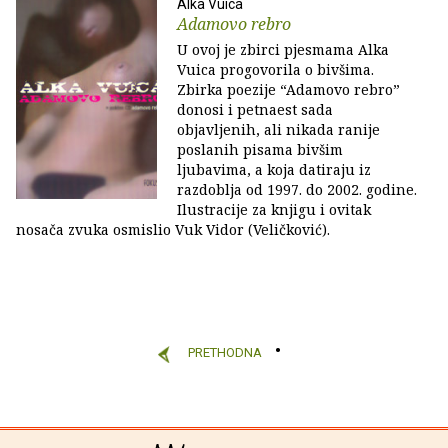
Alka Vuica
Adamovo rebro
U ovoj je zbirci pjesmama Alka
Vuica progovorila o bivšima.
Zbirka poezije “Adamovo rebro”
donosi i petnaest sada
objavljenih, ali nikada ranije
poslanih pisama bivšim
ljubavima, a koja datiraju iz
razdoblja od 1997. do 2002. godine.
Ilustracije za knjigu i ovitak
nosača zvuka osmislio Vuk Vidor (Veličković).
PRETHODNA