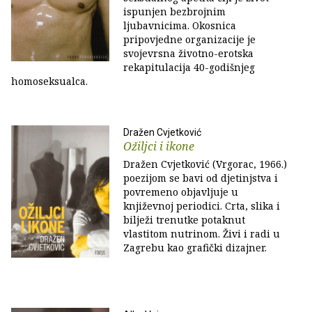
ispunjen bezbrojnim
ljubavnicima. Okosnica
pripovjedne organizacije je
svojevrsna životno-erotska
rekapitulacija 40-godišnjeg
homoseksualca.
Dražen Cvjetković
Ožiljci i ikone
Dražen Cvjetković (Vrgorac, 1966.)
poezijom se bavi od djetinjstva i
povremeno objavljuje u
književnoj periodici. Crta, slika i
bilježi trenutke potaknut
vlastitom nutrinom. Živi i radi u
Zagrebu kao grafički dizajner.