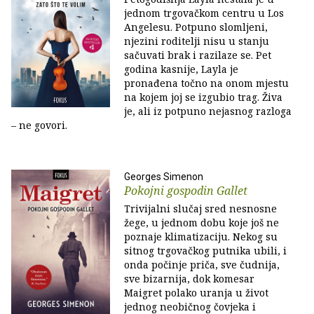
jednom trgovačkom centru u Los
Angelesu. Potpuno slomljeni,
njezini roditelji nisu u stanju
sačuvati brak i razilaze se. Pet
godina kasnije, Layla je
pronađena točno na onom mjestu
na kojem joj se izgubio trag. Živa
je, ali iz potpuno nejasnog razloga
– ne govori.
Georges Simenon
Pokojni gospodin Gallet
Trivijalni slučaj sred nesnosne
žege, u jednom dobu koje još ne
poznaje klimatizaciju. Nekog su
sitnog trgovačkog putnika ubili, i
onda počinje priča, sve čudnija,
sve bizarnija, dok komesar
Maigret polako uranja u život
jednog neobičnog čovjeka i