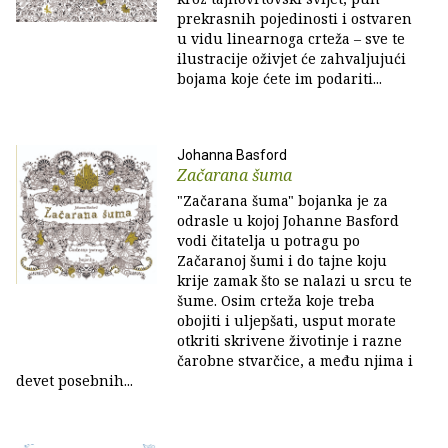
prekrasnih pojedinosti i ostvaren
u vidu linearnoga crteža – sve te
ilustracije oživjet će zahvaljujući
bojama koje ćete im podariti...
Johanna Basford
Začarana šuma
"Začarana šuma" bojanka je za
odrasle u kojoj Johanne Basford
vodi čitatelja u potragu po
Začaranoj šumi i do tajne koju
krije zamak što se nalazi u srcu te
šume. Osim crteža koje treba
obojiti i uljepšati, usput morate
otkriti skrivene životinje i razne
čarobne stvarčice, a među njima i
devet posebnih...