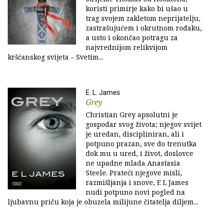
koristi primirje kako bi ušao u
trag svojem zakletom neprijatelju,
zastrašujućem i okrutnom rođaku,
a usto i okončao potragu za
najvrednijom relikvijom
kršćanskog svijeta – Svetim...
E. L. James
Grey
Christian Grey apsolutni je
gospodar svog života; njegov svijet
je uredan, discipliniran, ali i
potpuno prazan, sve do trenutka
dok mu u ured, i život, doslovce
ne upadne mlada Anastasia
Steele. Prateći njegove misli,
razmišljanja i snove, E L James
nudi potpuno novi pogled na
ljubavnu priču koja je obuzela milijune čitatelja diljem...