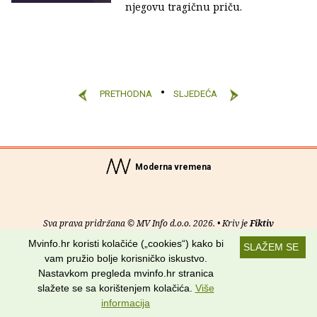
njegovu tragičnu priču.
PRETHODNA
SLJEDEĆA
Moderna vremena
Sva prava pridržana © MV Info d.o.o. 2026. • Kriv je
Fiktiv
Mvinfo.hr koristi kolačiće („cookies“) kako bi
SLAŽEM SE
O nama
•
Pomoć
•
Uvjeti korištenja
•
RSS kanali
vam pružio bolje korisničko iskustvo.
Nastavkom pregleda mvinfo.hr stranica
Potraži nas na:
slažete se sa korištenjem kolačića.
Više
informacija