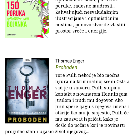
poruke, radosne mudrosti...
Zahvaljujući nesvakidašnjim
ilustracijama i optimističnim
mislima, ponovo stvorite vlastiti
prostor sreće i energije.
Thomas Enger
Proboden
Tore Pulli nekoć je bio moćna
figura na kriminalnoj sceni Osla a
sad je u zatvoru. Pulli stupa u
kontakt s novinarom Henningom
Juulom i nudi mu dogovor. Ako
Juul spere ljagu s njegova imena i
otkrije tko mu je smjestio, Pulli će
mu zauzvrat ispričati kako je
došlo do požara koji je novinaru
progutao stan i ugasio život njegovog...