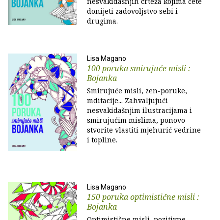
nesvakidašnjih crteža kojima ćete
donijeti zadovoljstvo sebi i
drugima.
Lisa Magano
100 poruka smirujuće misli :
Bojanka
Smirujuće misli, zen-poruke,
mditacije... Zahvaljujući
nesvakidašnjim ilustracijama i
smirujućim mislima, ponovo
stvorite vlastiti mjehurić vedrine
i topline.
Lisa Magano
150 poruka optimistične misli :
Bojanka
Optimistične misli, pozitivne