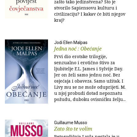
zašto tako jedinstvena? Što je
stvorilo Sapiensovu kulturu i
civilizaciju? I kakav će biti njegov
kraj?
Jodi Ellen Malpas
Jedna noć : Obećanje
Prvi dio erotske trilogije,
senzualno i erotično štivo za
ljubitelje E.L. James i Sylvije Day.
Jer on želi samo jednu noć. Bez
osjećaja i obaveza. Samo užitak. I
Livy mu se ne može oduprijeti. M.
u njoj probudi dotad nepoznatu
požudu, duboku ovisničku želju...
Guillaume Musso
Zato što te volim
Petogodišnja Layla nestala je u