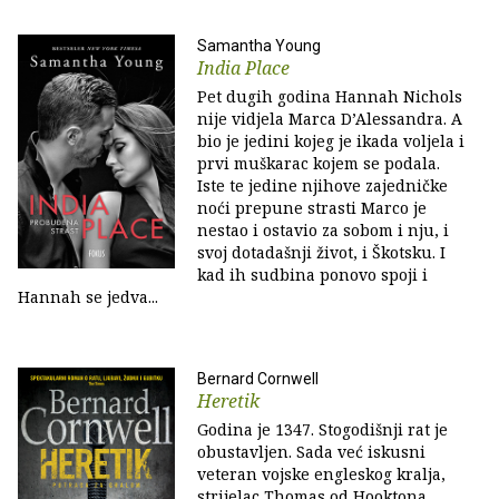
Samantha Young
India Place
Pet dugih godina Hannah Nichols
nije vidjela Marca D’Alessandra. A
bio je jedini kojeg je ikada voljela i
prvi muškarac kojem se podala.
Iste te jedine njihove zajedničke
noći prepune strasti Marco je
nestao i ostavio za sobom i nju, i
svoj dotadašnji život, i Škotsku. I
kad ih sudbina ponovo spoji i
Hannah se jedva...
Bernard Cornwell
Heretik
Godina je 1347. Stogodišnji rat je
obustavljen. Sada već iskusni
veteran vojske engleskog kralja,
strijelac Thomas od Hooktona,