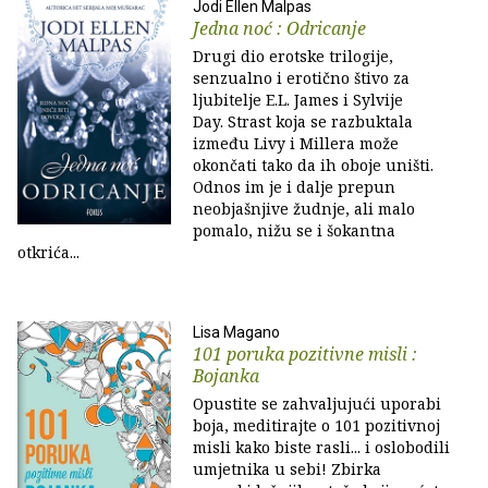
Jodi Ellen Malpas
Jedna noć : Odricanje
Drugi dio erotske trilogije,
senzualno i erotično štivo za
ljubitelje E.L. James i Sylvije
Day. Strast koja se razbuktala
između Livy i Millera može
okončati tako da ih oboje uništi.
Odnos im je i dalje prepun
neobjašnjive žudnje, ali malo
pomalo, nižu se i šokantna
otkrića...
Lisa Magano
101 poruka pozitivne misli :
Bojanka
Opustite se zahvaljujući uporabi
boja, meditirajte o 101 pozitivnoj
misli kako biste rasli... i oslobodili
umjetnika u sebi! Zbirka