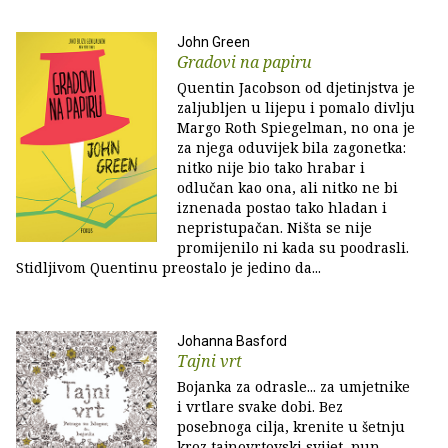
John Green
Gradovi na papiru
Quentin Jacobson od djetinjstva je
zaljubljen u lijepu i pomalo divlju
Margo Roth Spiegelman, no ona je
za njega oduvijek bila zagonetka:
nitko nije bio tako hrabar i
odlučan kao ona, ali nitko ne bi
iznenada postao tako hladan i
nepristupačan. Ništa se nije
promijenilo ni kada su poodrasli.
Stidljivom Quentinu preostalo je jedino da...
Johanna Basford
Tajni vrt
Bojanka za odrasle... za umjetnike
i vrtlare svake dobi. Bez
posebnoga cilja, krenite u šetnju
kroz tajnovrtovski svijet, pun