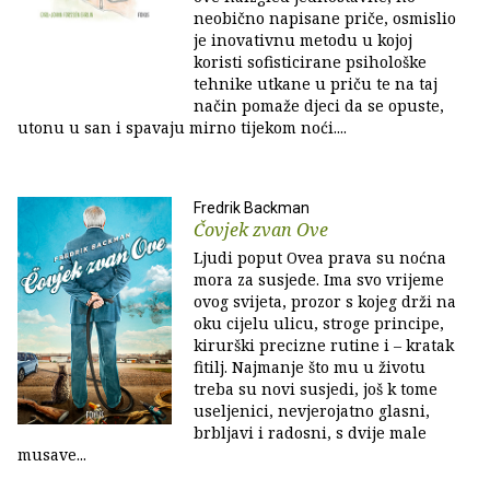
neobično napisane priče, osmislio
je inovativnu metodu u kojoj
koristi sofisticirane psihološke
tehnike utkane u priču te na taj
način pomaže djeci da se opuste,
utonu u san i spavaju mirno tijekom noći....
Fredrik Backman
Čovjek zvan Ove
Ljudi poput Ovea prava su noćna
mora za susjede. Ima svo vrijeme
ovog svijeta, prozor s kojeg drži na
oku cijelu ulicu, stroge principe,
kirurški precizne rutine i – kratak
fitilj. Najmanje što mu u životu
treba su novi susjedi, još k tome
useljenici, nevjerojatno glasni,
brbljavi i radosni, s dvije male
musave...