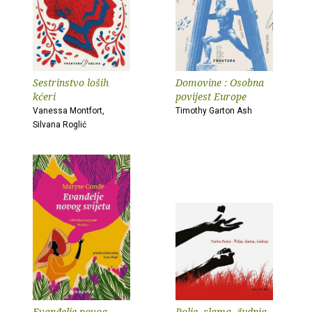
Sestrinstvo loših
Domovine : Osobna
kćeri
povijest Europe
Vanessa Montfort,
Timothy Garton Ash
Silvana Roglić
Evanđelje novog
Polje, slama, žudnja