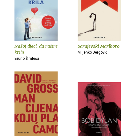
Našoj djeci, da rašire
Sarajevski Marlboro
krila
Miljenko Jergović
Bruno Šimleša