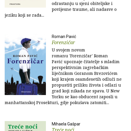
odrastanju u sjeni obiteljske i
povijesne traume, ali nadasve o
jeziku koji se rađa...
Roman Pavić
Forenzičar
U svojem novom
romanu 'Forenzičar' Roman
Pavić upoznaje čitatelje s mladim
perspektivnim zagrebačkim
liječnikom Goranom Brezovićem
koji krajem osamdesetih odluči ne
propustiti priliku života i odlazi u
grad koji nikada ne spava. U New
Yorku se kao obducent zaposli u
manhattanskoj Prosekturi, gdje pokušava zatomiti...
Mihaela Gašpar
Treće noći