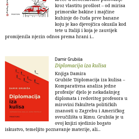
kroz vlastitu prošlost – od mirisa
primorske bakine i majčine
kuhinje do čuda prve banane
koju je kao djevojčica okusila kod
tete u Italiji i koja je zauvijek
promijenila njezin odnos prema hrani i...
Damir Grubiša
Diplomacija iza kulisa
Knjiga Damira
Grubiše 'Diplomacija iza kulisa –
Komparativna analiza jedne
profesije' djelo je nekadašnjeg
diplomata i redovitog profesora u
mirovini Fakulteta političkih
znanosti u Zagrebu i Američkog
sveučilišta u Rimu. Grubiša je u
ovoj knjizi sjedinio bogato
iskustvo, temeljito poznavanje materije, ali...