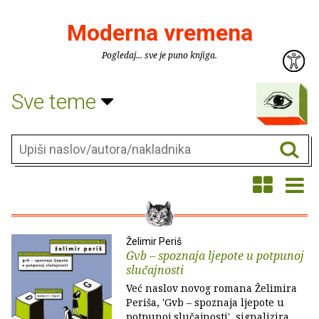
Moderna vremena
Pogledaj... sve je puno knjiga.
Sve teme
Želimir Periš
Gvb – spoznaja ljepote u potpunoj
slučajnosti
Već naslov novog romana Želimira
Periša, 'Gvb – spoznaja ljepote u
potpunoj slučajnosti', signalizira