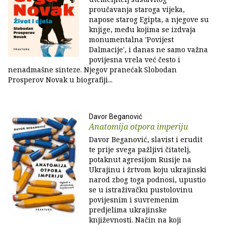
proučavanja staroga vijeka,
napose starog Egipta, a njegove su
knjige, među kojima se izdvaja
monumentalna 'Povijest
Dalmacije', i danas ne samo važna
povijesna vrela već često i
nenadmašne sinteze. Njegov pranećak Slobodan
Prosperov Novak u biografiji...
Davor Beganović
Anatomija otpora imperiju
Davor Beganović, slavist i erudit
te prije svega pažljivi čitatelj,
potaknut agresijom Rusije na
Ukrajinu i žrtvom koju ukrajinski
narod zbog toga podnosi, upustio
se u istraživačku pustolovinu
povijesnim i suvremenim
predjelima ukrajinske
književnosti. Način na koji