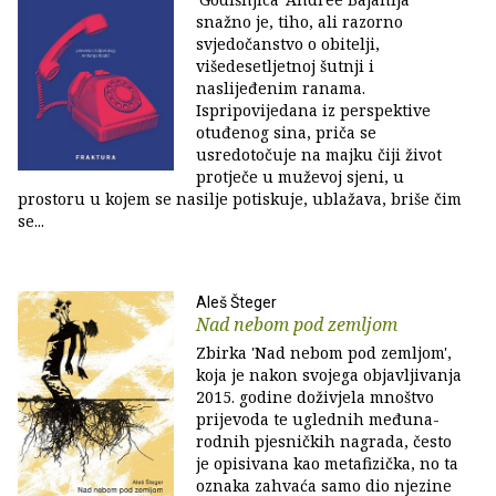
snažno je, tiho, ali razorno
svjedočanstvo o obitelji,
višedesetljetnoj šutnji i
naslijeđenim ranama.
Ispripovijedana iz perspektive
otuđenog sina, priča se
usredotočuje na majku čiji život
protječe u muževoj sjeni, u
prostoru u kojem se nasilje potiskuje, ublažava, briše čim
se...
Aleš Šteger
Nad nebom pod zemljom
Zbirka 'Nad nebom pod zemljom',
koja je nakon svojega objavljivanja
2015. godine doživjela mnoštvo
prijevoda te uglednih među­na­
rodnih pjesničkih nagrada, često
je opisivana kao metafizička, no ta
oznaka zahvaća samo dio njezine