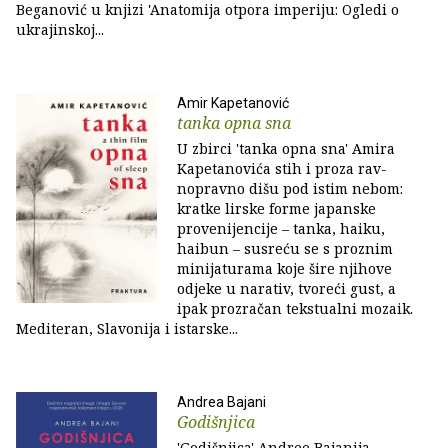
Beganović u knjizi 'Anatomija otpora imperiju: Ogledi o
ukrajinskoj...
Amir Kapetanović
tanka opna sna
U zbirci 'tanka opna sna' Amira
Kapetanovića stih i proza rav­
nopravno dišu pod istim nebom:
kratke lirske forme japanske
provenijencije – tanka, haiku,
haibun – susreću se s proznim
minijaturama koje šire njihove
odjeke u narativ, tvoreći gust, a
ipak prozračan tekstualni mozaik.
Mediteran, Slavonija i istarske...
Andrea Bajani
Godišnjica
'Godišnjica' Andree Bajanija