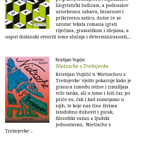
lingvistički ludizam, a podnaslov
urnebesnu za­bavu, bizarnost i
prikrivenu satiru. Autor će se
unutar teksta romana igrati
riječima, gramatikom i idejama, a
usput dubinski otvoriti teme slučaja i determinira­nosti,...
Kristijan Vujičić
Nietzsche s Trešnjevke
Kristijan Vujičić u 'Nietzscheu s
Trešnjevke' vješto pokazuje kako je
granica između istine i izmišljaja
vrlo tanka, ali u tome i leži čar, jer
priče su, čak i kad sumnjamo u
njih, te koje nas čine živima.
Istodobno duhovit i gorak,
filozofski važan a ljudski
jednostavan, 'Nietzsche s
Trešnjevke'...