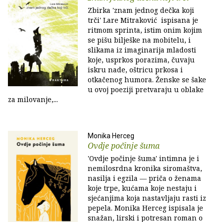
Zbirka 'znam jednog dečka koji
trči' Lare Mitraković ispisana je
ritmom sprinta, istim onim kojim
se pišu bilješke na mobitelu, i
slikama iz imaginarija mladosti
koje, usprkos porazima, čuvaju
iskru nade, oštricu prkosa i
otkačenog humora. Ženske se šake
u ovoj poeziji pretvaraju u oblake
za milovanje,...
Monika Herceg
Ovdje počinje šuma
'Ovdje počinje šuma' intimna je i
nemilosrdna kronika siromaštva,
nasilja i egzila — priča o ženama
koje trpe, kućama koje nestaju i
sjećanjima koja nastavljaju rasti iz
pepela. Monika Herceg ispisala je
snažan, lirski i potresan roman o