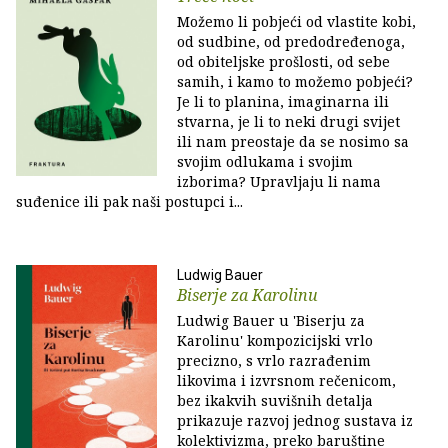
Možemo li pobjeći od vlastite kobi,
od sudbine, od predodređenoga,
od obiteljske prošlosti, od sebe
samih, i kamo to možemo pobjeći?
Je li to planina, imaginarna ili
stvarna, je li to neki drugi svijet
ili nam preostaje da se nosimo sa
svojim odlukama i svojim
izborima? Upravljaju li nama
suđenice ili pak naši postupci i...
Ludwig Bauer
Biserje za Karolinu
Ludwig Bauer u 'Biserju za
Karolinu' kompozicijski vrlo
precizno, s vrlo razrađenim
likovima i izvrsnom rečenicom,
bez ikakvih suvišnih detalja
prikazuje razvoj jednog sustava iz
kolektivizma, preko baruštine