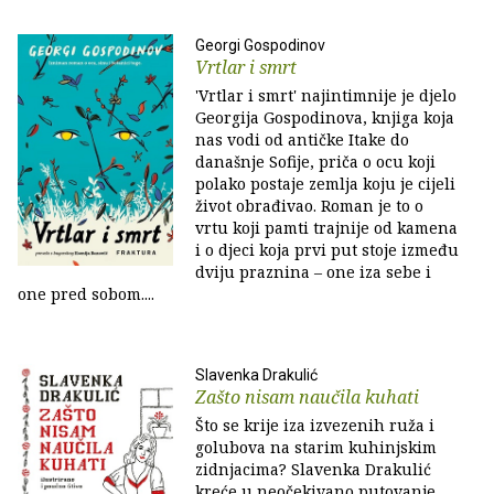
Georgi Gospodinov
Vrtlar i smrt
'Vrtlar i smrt' najintimnije je djelo
Georgija Gospodinova, knjiga koja
nas vodi od antičke Itake do
današnje Sofije, priča o ocu koji
polako postaje zemlja koju je cijeli
život obrađivao. Roman je to o
vrtu koji pamti trajnije od kamena
i o djeci koja prvi put stoje između
dviju praznina – one iza sebe i
one pred sobom....
Slavenka Drakulić
Zašto nisam naučila kuhati
Što se krije iza izvezenih ruža i
golubova na starim kuhinjskim
zidnjacima? Slavenka Drakulić
kreće u neočekivano putovanje