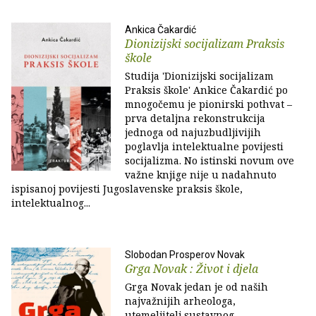
Ankica Čakardić
Dionizijski socijalizam Praksis
škole
Studija 'Dionizijski socijalizam
Praksis škole' Ankice Čakardić po
mnogočemu je pionirski pothvat –
prva detaljna rekonstrukcija
jednoga od najuzbudljivijih
poglavlja intelektualne povijesti
socijalizma. No istinski novum ove
važne knjige nije u nadahnuto
ispisanoj povijesti Jugoslavenske praksis škole,
intelektualnog...
Slobodan Prosperov Novak
Grga Novak : Život i djela
Grga Novak jedan je od naših
najvažnijih arheologa,
utemeljitelj sustavnog