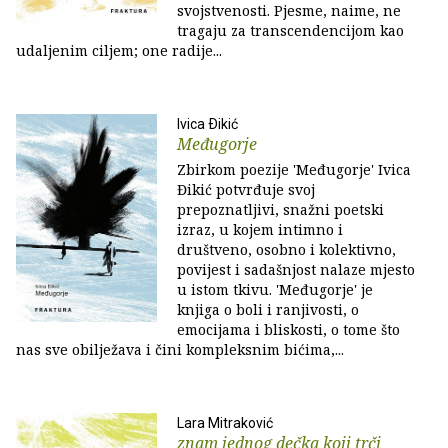
svojstvenosti. Pjesme, naime, ne
tragaju za transcendencijom kao
udaljenim ciljem; one radije...
Ivica Ðikić
Međugorje
Zbirkom poezije 'Međugorje' Ivica
Đikić potvrđuje svoj
prepoznatljivi, snažni poetski
izraz, u kojem intimno i
društveno, osobno i kolektivno,
povijest i sadašnjost nalaze mjesto
u istom tkivu. 'Međugorje' je
knjiga o boli i ranjivosti, o
emocijama i bliskosti, o tome što
nas sve obilježava i čini kompleksnim bićima,...
Lara Mitraković
znam jednog dečka koji trči