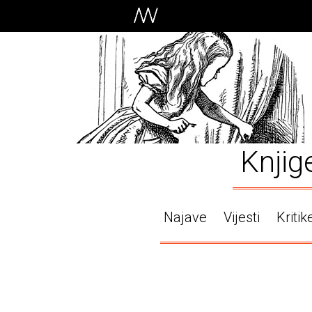
Knjig
Najave
Vijesti
Kritik