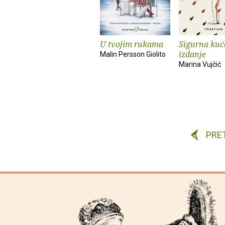
U tvojim rukama
Sigurna kuća
izdanje
Malin Persson Giolito
Marina Vujčić
PRE