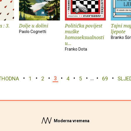
 : 3.
Dolje u dolini
Politička povijest
Tajni maj
muške
ljepote
Paolo Cognetti
homoseksualnosti
Branko Š
u...
Franko Dota
THODNA
1
2
3
4
5
…
69
SLJE
Moderna vremena