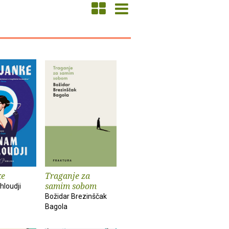
ke
Traganje za
samim sobom
loudji
Božidar Brezinščak
Bagola