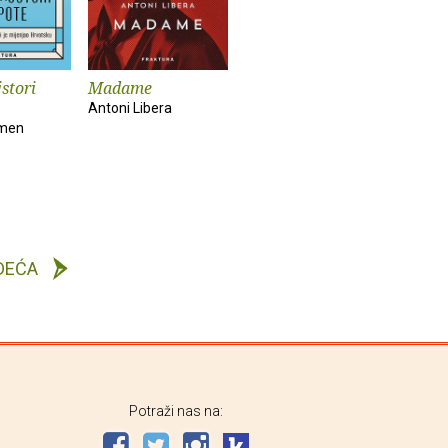
stori
Madame
Antoni Libera
ömen
DEĆA
Potraži nas na: