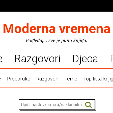
Moderna vremena
Pogledaj... sve je puno knjiga.
e
Razgovori
Djeca
e
Preporuke
Razgovori
Teme
Top lista knji