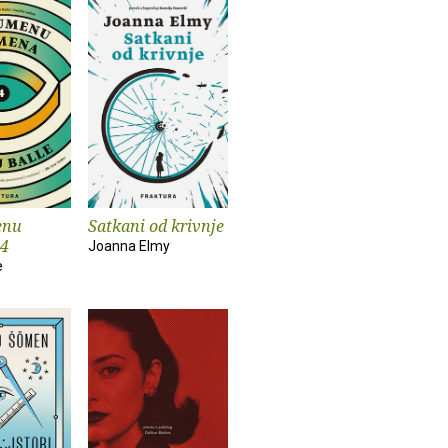
enu
Satkani od krivnje
 4
Joanna Elmy
e