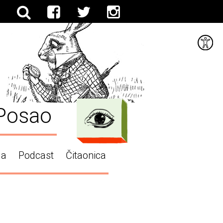
Posao
ga
Podcast
Čitaonica