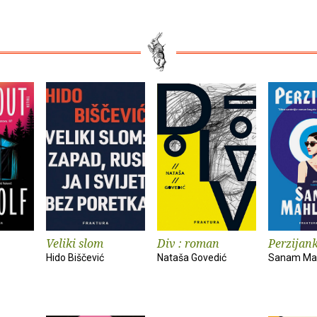
Veliki slom
Div : roman
Perzijan
Hido Biščević
Nataša Govedić
Sanam Mah