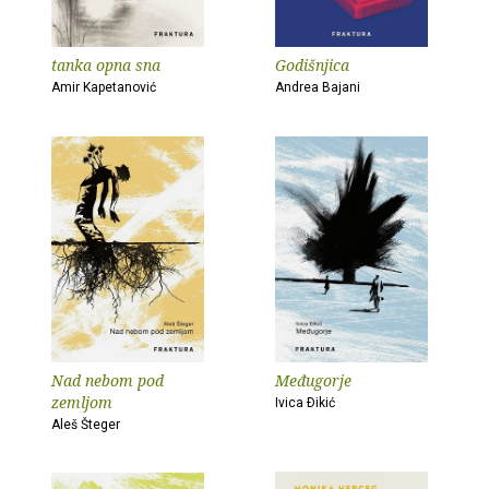
tanka opna sna
Godišnjica
Amir Kapetanović
Andrea Bajani
Nad nebom pod
Međugorje
zemljom
Ivica Ðikić
Aleš Šteger