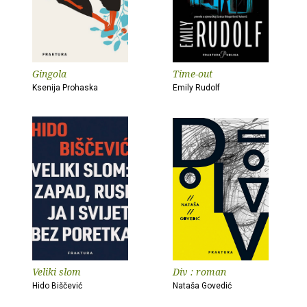
Gingola
Time-out
Ksenija Prohaska
Emily Rudolf
Veliki slom
Div : roman
Hido Biščević
Nataša Govedić