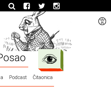
Posao
ga
Podcast
Čitaonica