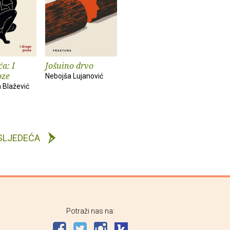
a: I
Jošuino drvo
oze
Nebojša Lujanović
 Blažević
SLJEDEĆA
Potraži nas na: