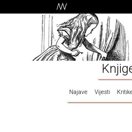
Knjig
Najave
Vijesti
Kritik