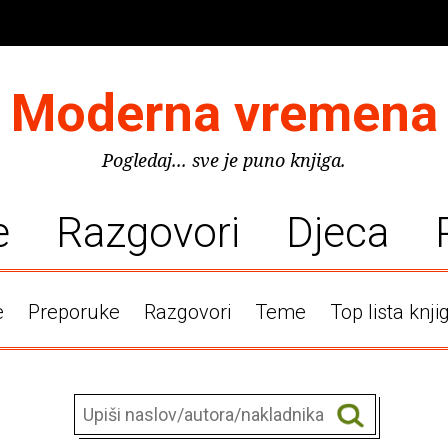
Moderna vremena
Pogledaj... sve je puno knjiga.
e
Razgovori
Djeca
e
Preporuke
Razgovori
Teme
Top lista knji