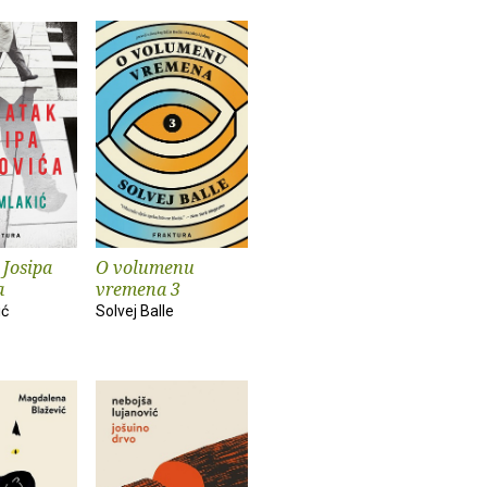
 Josipa
O volumenu
a
vremena 3
ić
Solvej Balle