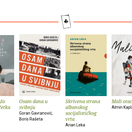
ožo
Osam dana u
Skrivena strana
Mali ota
četka
svibnju
albanskog
Almin Kap
socijalističkog
Goran Gavranović,
vrta
Boris Rašeta
Arian Leka