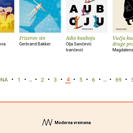
Frizerov sin
Adio kauboju
Vučja kuć
druge pr
ova
Gerbrand Bakker
Olja Savičević
Ivančević
Magdalena
DNA
1
…
2
3
4
5
6
…
69
Moderna vremena