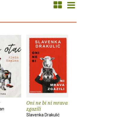
c
Oni ne bi ni mrava
zgazili
lan
Slavenka Drakulić