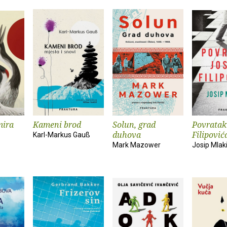
mira
Kameni brod
Solun, grad
Povratak
duhova
Filipović
Karl-Markus Gauß
Mark Mazower
Josip Mlak