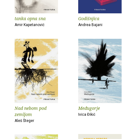
tanka opna sna
Godišnjica
Amir Kapetanović
Andrea Bajani
Nad nebom pod
Međugorje
zemljom
Ivica Ðikić
Aleš Šteger