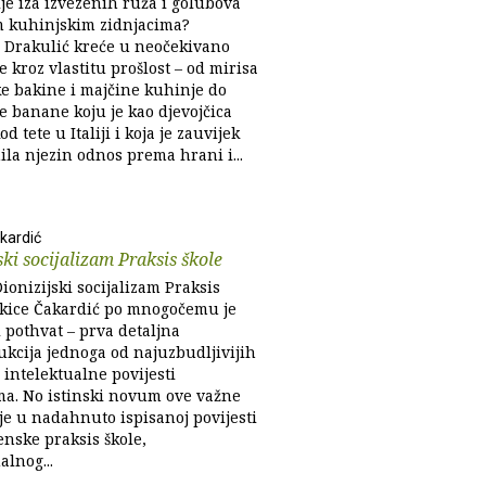
ije iza izvezenih ruža i golubova
m kuhinjskim zidnjacima?
 Drakulić kreće u neočekivano
 kroz vlastitu prošlost – od mirisa
e bakine i majčine kuhinje do
e banane koju je kao djevojčica
od tete u Italiji i koja je zauvijek
la njezin odnos prema hrani i...
kardić
ski socijalizam Praksis škole
Dionizijski socijalizam Praksis
nkice Čakardić po mnogočemu je
 pothvat – prva detaljna
ukcija jednoga od najuzbudljivijih
 intelektualne povijesti
zma. No istinski novum ove važne
je u nadahnuto ispisanoj povijesti
enske praksis škole,
alnog...