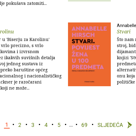
je pokušava zatomiti...
Annabelle
arolinu
Stvari
u 'Biserju za Karolinu'
Što nam 
 vrlo precizno, s vrlo
stroj, bid
ikovima i izvrsnom
dijamant
z ikakvih suvišnih detalja
knjizi 'S
voj jednog sustava iz
predmeta
 preko baruštine općeg
alternat
acionalnog i nacionalističkog
onu koja 
uckner je razočarani
političke
koji ne može...
1
2
3
4
5
…
69
SLJEDEĆA