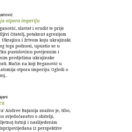
ganović
ja otpora imperiju
anović, slavist i erudit te prije
ljivi čitatelj, potaknut agresijom
a Ukrajinu i žrtvom koju ukrajinski
og toga podnosi, upustio se u
ačku pustolovinu povijesnim i
im predjelima ukrajinske
sti. Način na koji Beganović u
natomija otpora imperiju: Ogledi o
j...
jani
ca
ca' Andree Bajanija snažno je, tiho,
no svjedočanstvo o obitelji,
ljetnoj šutnji i naslijeđenim
Ispripovijedana iz perspektive