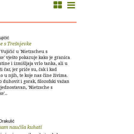
ujičić
e s Trešnjevke
 Vujičić u 'Nietzscheu s
e' vješto pokazuje kako je granica
tine i izmišljaja vrlo tanka, ali u
ži čar, jer priče su, čak i kad
 u njih, te koje nas čine živima.
 duhovit i gorak, filozofski važan
 jednostavan, 'Nietzsche s
'...
Drakulić
sam naučila kuhati