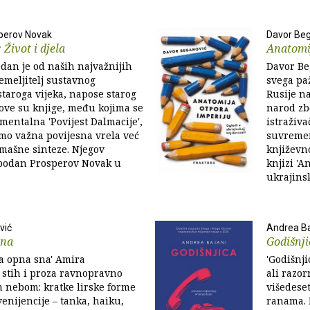
perov Novak
Davor Be
Život i djela
Anatomi
dan je od naših najvažnijih
Davor Beg
emeljitelj sustavnog
svega paž
taroga vijeka, napose starog
Rusije n
gove su knjige, među kojima se
narod zb
entalna 'Povijest Dalmacije',
istraživ
mo važna povijesna vrela već
suvremen
mašne sinteze. Njegov
književno
bodan Prosperov Novak u
knjizi 'A
ukrajinsko
vić
Andrea Ba
sna
Godišnji
ka opna sna' Amira
'Godišnji
stih i proza rav­nopravno
ali razor
m nebom: kratke lirske forme
višedeset
enijencije – tanka, haiku,
ranama. 