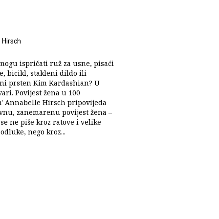
 Hirsch
mogu ispričati ruž za usne, pisaći
e, bicikl, stakleni dildo ili
ni prsten Kim Kardashian? U
tvari. Povijest žena u 100
' Annabelle Hirsch pripovijeda
ivnu, zanemarenu povijest žena –
se ne piše kroz ratove i velike
 odluke, nego kroz...