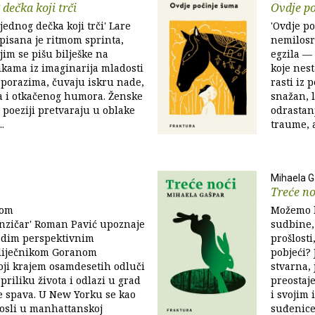
dečka koji trči
Ovdje p
jednog dečka koji trči' Lare
'Ovdje po
pisana je ritmom sprinta,
nemilosr
jim se pišu bilješke na
egzila —
likama iz imaginarija mladosti
koje nest
 porazima, čuvaju iskru nade,
rasti iz 
a i otkačenog humora. Ženske
snažan, 
j poeziji pretvaraju u oblake
odrastanj
.
traume, a
Mihaela G
Treće no
vom
Možemo li
nzičar' Roman Pavić upoznaje
sudbine,
ladim perspektivnim
prošlost
liječnikom Goranom
pobjeći? 
oji krajem osamdesetih odluči
stvarna, 
priliku života i odlazi u grad
preostaj
e spava. U New Yorku se kao
i svojim
osli u manhattanskoj
suđenice 