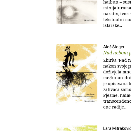
haibun – sus
minijaturama 
narativ, tvor
tekstualni mo
istarske...
Aleš Šteger
Nad nebom 
Zbirka 'Nad n
nakon svojega
doživjela mno
među­na­rodni
je opisivana 
zahvaća samo 
Pjesme, naime
transcendenc
one radije...
Lara Mitrakovi