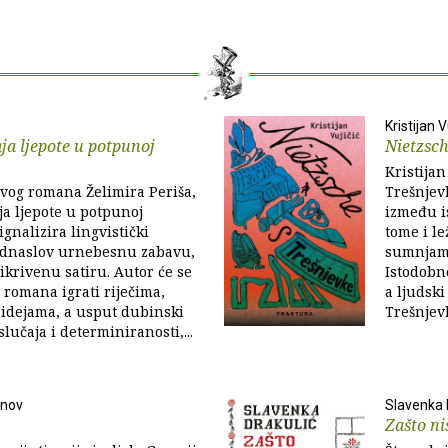
Kristijan V
ja ljepote u potpunoj
Nietzsch
Kristijan
vog romana Želimira Periša,
Trešnjevk
ja ljepote u potpunoj
između is
signalizira lingvistički
tome i le
odnaslov urnebesnu za­bavu,
sumnjamo
rikrivenu satiru. Autor će se
Istodobno
 romana igrati riječima,
a ljudski
 idejama, a usput dubinski
Trešnjevke
slučaja i determinira­nosti,...
inov
Slavenka 
Zašto ni