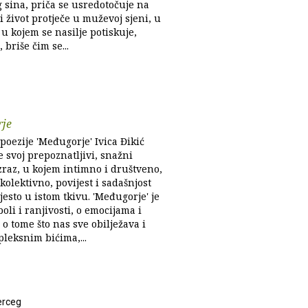
 sina, priča se usredotočuje na
i život protječe u muževoj sjeni, u
u kojem se nasilje potiskuje,
 briše čim se...
je
oezije 'Međugorje' Ivica Đikić
 svoj prepoznatljivi, snažni
zraz, u kojem intimno i društveno,
kolektivno, povijest i sadašnjost
esto u istom tkivu. 'Međugorje' je
boli i ranjivosti, o emocijama i
, o tome što nas sve obilježava i
leksnim bićima,...
erceg