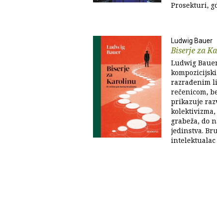
Prosekturi, gd
Ludwig Bauer
Biserje za K
Ludwig Bauer 
kompozicijski
razrađenim l
rečenicom, be
prikazuje raz
kolektivizma,
grabeža, do n
jedinstva. Br
intelektualac 