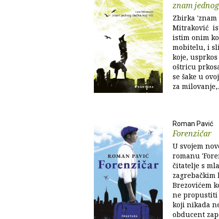
znam jednog 
Zbirka 'znam 
Mitraković is
istim onim ko
mobitelu, i s
koje, usprkos
oštricu prkos
se šake u ovo
za milovanje,..
Roman Pavić
Forenzičar
U svojem no
romanu 'Fore
čitatelje s m
zagrebačkim 
Brezovićem k
ne propustiti 
koji nikada n
obducent zap