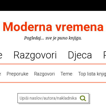
Moderna vremena
Pogledaj... sve je puno knjiga.
e
Razgovori
Djeca
e
Preporuke
Razgovori
Teme
Top lista knji