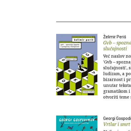
Želimir Periš
Gvb – spozna
slučajnosti
Već naslov no
'Gvb – spozna
slučajnosti', 
ludizam, a p
bizarnost i p
unutar teksta
gramatikom i
otvoriti teme 
Georgi Gospod
Vrtlar i smrt