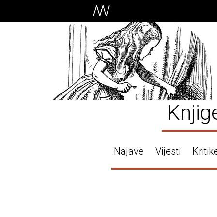
Knjig
Najave
Vijesti
Kritik