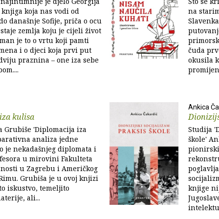
' najintimnije je djelo Georgija
Što se kr
knjiga koja nas vodi od
na stari
do današnje Sofije, priča o ocu
Slavenka
staje zemlja koju je cijeli život
putovanje
man je to o vrtu koji pamti
primorsk
mena i o djeci koja prvi put
čuda prv
dviju praznina – one iza sebe
okusila k
om....
promijeni
Ankica Ča
iza kulisa
Dionizij
 Grubiše 'Diplomacija iza
Studija '
arativna analiza jedne
škole' A
elo je nekadašnjeg diplomata i
pionirski
fesora u mirovini Fakulteta
rekonstr
anosti u Zagrebu i Američkog
poglavlja
Rimu. Grubiša je u ovoj knjizi
socijali
o iskustvo, temeljito
knjige ni
erije, ali...
Jugoslav
intelektu