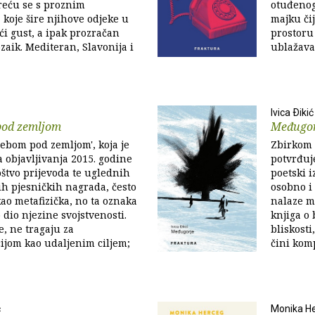
reću se s proznim
otuđenog
koje šire njihove odjeke u
majku čij
eći gust, a ipak prozračan
prostoru 
zaik. Mediteran, Slavonija i
ublažava,
Ivica Ðikić
pod zemljom
Međugor
ebom pod zemljom', koja je
Zbirkom p
 objavljivanja 2015. godine
potvrđuje
štvo prijevoda te uglednih
poetski i
h pjesničkih nagrada, često
osobno i 
kao metafizička, no ta oznaka
nalaze mj
dio njezine svojstvenosti.
knjiga o 
, ne tragaju za
bliskosti
ijom kao udaljenim ciljem;
čini komp
ć
Monika H