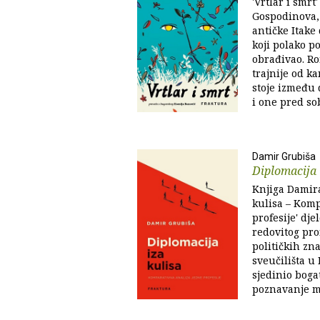
'Vrtlar i smrt
Gospodinova, 
antičke Itake 
koji polako po
obrađivao. Ro
trajnije od ka
stoje između 
i one pred sob
Damir Grubiša
Diplomacija 
Knjiga Damira
kulisa – Komp
profesije' dj
redovitog pro
političkih zn
sveučilišta u 
sjedinio bogat
poznavanje mat