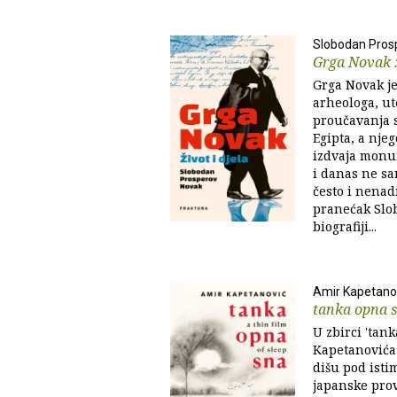
Slobodan Pros
Grga Novak : 
Grga Novak je
arheologa, ut
proučavanja s
Egipta, a nje
izdvaja monum
i danas ne sa
često i nenad
pranećak Slo
biografiji...
Amir Kapetano
tanka opna 
U zbirci 'tan
Kapetanovića 
dišu pod isti
japanske prov