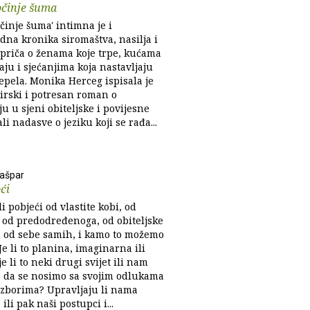
očinje šuma
činje šuma' intimna je i
dna kronika siromaštva, nasilja i
 priča o ženama koje trpe, kućama
aju i sjećanjima koja nastavljaju
pepela. Monika Herceg ispisala je
lirski i potresan roman o
u u sjeni obiteljske i povijesne
li nadasve o jeziku koji se rađa...
ašpar
ći
 pobjeći od vlastite kobi, od
 od predodređenoga, od obiteljske
i, od sebe samih, i kamo to možemo
Je li to planina, imaginarna ili
je li to neki drugi svijet ili nam
e da se nosimo sa svojim odlukama
 izborima? Upravljaju li nama
ili pak naši postupci i...