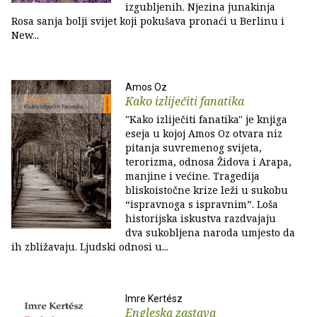
izgubljenih. Njezina junakinja
Rosa sanja bolji svijet koji pokušava pronaći u Berlinu i
New...
Amos Oz
Kako izliječiti fanatika
"Kako izliječiti fanatika" je knjiga
eseja u kojoj Amos Oz otvara niz
pitanja suvremenog svijeta,
terorizma, odnosa Židova i Arapa,
manjine i većine. Tragedija
bliskoistočne krize leži u sukobu
“ispravnoga s ispravnim”. Loša
historijska iskustva razdvajaju
dva sukobljena naroda umjesto da
ih zbližavaju. Ljudski odnosi u...
Imre Kertész
Engleska zastava