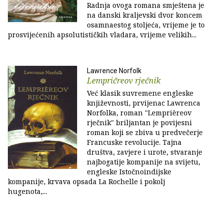
Radnja ovoga romana smještena je
na danski kraljevski dvor koncem
osamnaestog stoljeća, vrijeme je to
prosvijećenih apsolutističkih vladara, vrijeme velikih...
Lawrence Norfolk
Lempričreov rječnik
Već klasik suvremene engleske
književnosti, prvijenac Lawrenca
Norfolka, roman "Lemprièreov
rječnik" briljantan je povijesni
roman koji se zbiva u predvečerje
Francuske revolucije. Tajna
društva, zavjere i urote, stvaranje
najbogatije kompanije na svijetu,
engleske Istočnoindijske
kompanije, krvava opsada La Rochelle i pokolj
hugenota,...