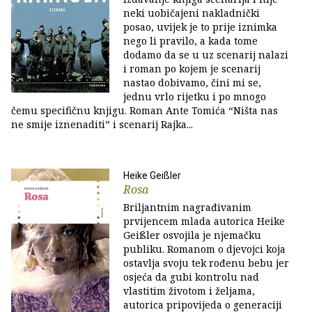
neki uobičajeni nakladnički
posao, uvijek je to prije iznimka
nego li pravilo, a kada tome
dodamo da se u uz scenarij nalazi
i roman po kojem je scenarij
nastao dobivamo, čini mi se,
jednu vrlo rijetku i po mnogo
čemu specifičnu knjigu. Roman Ante Tomića “Ništa nas
ne smije iznenaditi” i scenarij Rajka...
Heike Geißler
Rosa
Briljantnim nagrađivanim
prvijencem mlada autorica Heike
Geißler osvojila je njemačku
publiku. Romanom o djevojci koja
ostavlja svoju tek rođenu bebu jer
osjeća da gubi kontrolu nad
vlastitim životom i željama,
autorica pripovijeda o generaciji