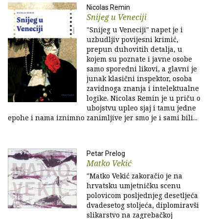
Nicolas Remin
Snijeg u Veneciji
"Snijeg u Veneciji" napet je i
uzbudljiv povijesni krimić,
prepun duhovitih detalja, u
kojem su poznate i javne osobe
samo sporedni likovi, a glavni je
junak klasični inspektor, osoba
zavidnoga znanja i intelektualne
logike. Nicolas Remin je u priču o
ubojstvu upleo sjaj i tamu jedne
epohe i nama iznimno zanimljive jer smo je i sami bili...
Petar Prelog
Matko Vekić
"Matko Vekić zakoračio je na
hrvatsku umjetničku scenu
polovicom posljednjeg desetljeća
dvadesetog stoljeća, diplomiravši
slikarstvo na zagrebačkoj