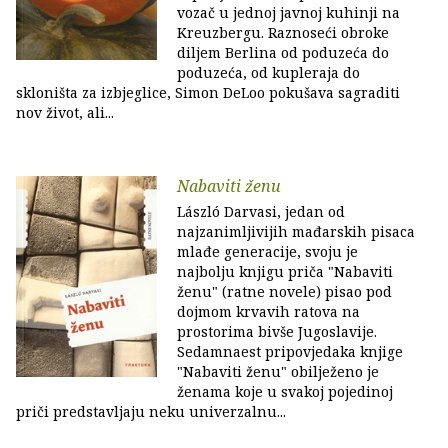
vozač u jednoj javnoj kuhinji na
Kreuzbergu. Raznoseći obroke
diljem Berlina od poduzeća do
poduzeća, od kupleraja do
skloništa za izbjeglice, Simon DeLoo pokušava sagraditi
nov život, ali...
Nabaviti ženu
László Darvasi, jedan od
najzanimljivijih mađarskih pisaca
mlađe generacije, svoju je
najbolju knjigu priča "Nabaviti
ženu" (ratne novele) pisao pod
dojmom krvavih ratova na
prostorima bivše Jugoslavije.
Sedamnaest pripovjedaka knjige
"Nabaviti ženu" obilježeno je
ženama koje u svakoj pojedinoj
priči predstavljaju neku univerzalnu...