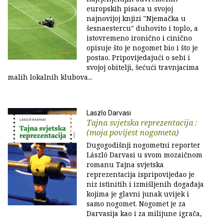
europskih pisaca u svojoj
najnovijoj knjizi "Njemačka u
šesnaestercu" duhovito i toplo, a
istovremeno ironično i cinično
opisuje što je nogomet bio i što je
postao. Pripovijedajući o sebi i
svojoj obitelji, šećući travnjacima
malih lokalnih klubova...
Laszlo Darvasi
Tajna svjetska reprezentacija :
(moja povijest nogometa)
Dugogodišnji nogometni reporter
László Darvasi u svom mozaičnom
romanu Tajna svjetska
reprezentacija ispripovijedao je
niz istinitih i izmišljenih događaja
kojima je glavni junak uvijek i
samo nogomet. Nogomet je za
Darvasija kao i za milijune igrača,