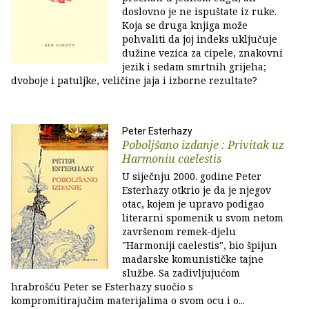
doslovno je ne ispuštate iz ruke.
Koja se druga knjiga može
pohvaliti da joj indeks uključuje
dužine vezica za cipele, znakovni
jezik i sedam smrtnih grijeha;
dvoboje i patuljke, veličine jaja i izborne rezultate?
Peter Esterhazy
Poboljšano izdanje : Privitak uz
Harmoniu caelestis
U siječnju 2000. godine Peter
Esterhazy otkrio je da je njegov
otac, kojem je upravo podigao
literarni spomenik u svom netom
završenom remek-djelu
"Harmoniji caelestis", bio špijun
mađarske komunističke tajne
službe. Sa zadivljujućom
hrabrošću Peter se Esterhazy suočio s
kompromitirajučim materijalima o svom ocu i o...