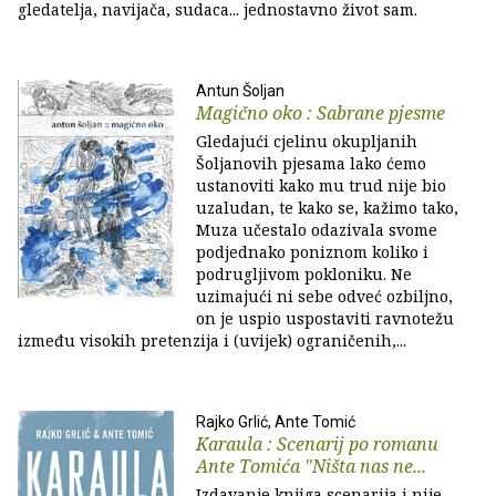
gledatelja, navijača, sudaca... jednostavno život sam.
Antun Šoljan
Magično oko : Sabrane pjesme
Gledajući cjelinu okupljanih
Šoljanovih pjesama lako ćemo
ustanoviti kako mu trud nije bio
uzaludan, te kako se, kažimo tako,
Muza učestalo odazivala svome
podjednako poniznom koliko i
podrugljivom pokloniku. Ne
uzimajući ni sebe odveć ozbiljno,
on je uspio uspostaviti ravnotežu
između visokih pretenzija i (uvijek) ograničenih,...
Rajko Grlić, Ante Tomić
Karaula : Scenarij po romanu
Ante Tomića "Ništa nas ne...
Izdavanje knjiga scenarija i nije