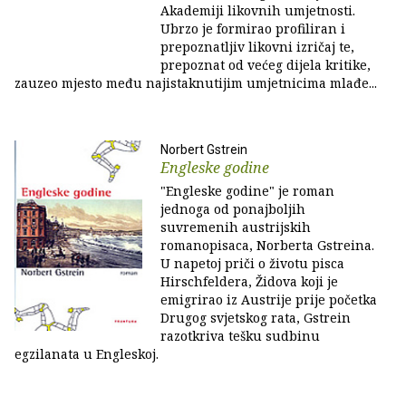
Akademiji likovnih umjetnosti.
Ubrzo je formirao profiliran i
prepoznatljiv likovni izričaj te,
prepoznat od većeg dijela kritike,
zauzeo mjesto među najistaknutijim umjetnicima mlađe...
Norbert Gstrein
Engleske godine
"Engleske godine" je roman
jednoga od ponajboljih
suvremenih austrijskih
romanopisaca, Norberta Gstreina.
U napetoj priči o životu pisca
Hirschfeldera, Židova koji je
emigrirao iz Austrije prije početka
Drugog svjetskog rata, Gstrein
razotkriva tešku sudbinu
egzilanata u Engleskoj.