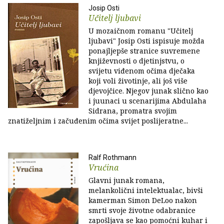
Josip Osti
Učitelj ljubavi
U mozaičnom romanu "Učitelj
ljubavi" Josip Osti ispisuje možda
ponajljepše stranice suvremene
književnosti o djetinjstvu, o
svijetu viđenom očima dječaka
koji voli životinje, ali još više
djevojčice. Njegov junak slično kao
i juunaci u scenarijima Abdulaha
Sidrana, promatra svojim
znatiželjnim i začuđenim očima svijet poslijeratne...
Ralf Rothmann
Vrućina
Glavni junak romana,
melankolični intelektualac, bivši
kamerman Simon DeLoo nakon
smrti svoje životne odabranice
zapošljava se kao pomoćni kuhar i