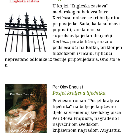
U knjizi "Engleska zastava"
mađarskog nobelovca Imre
Kertésza, nalaze se tri briljantne
pripovijetke. Sada, kada su okovi
popustili, zaista nam se
suprotstavlja jedan drugačiji
Kertész: paraboličan, snažno
podsjećajući na Kafku, priklonjen
filozofskom izričaju, uplićući
neprestano odlomke iz teorije pripovijedanja. Ono što je
u...
Per Olov Enquist
Posjet kraljeva liječnika
Povijesni roman "Posjet kraljeva
liječnika" najbolje je književno
djelo suvremenog švedskog pisca
Per Olova Enquista, nagrađeno i
najvažnijom švedskom
književnom nagradom Augustus.