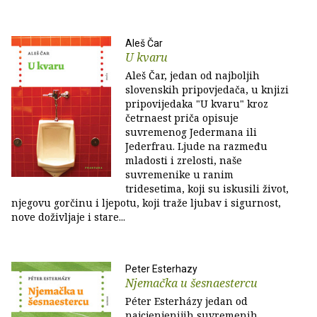
Aleš Čar
U kvaru
Aleš Čar, jedan od najboljih
slovenskih pripovjedača, u knjizi
pripovijedaka "U kvaru" kroz
četrnaest priča opisuje
suvremenog Jedermana ili
Jederfrau. Ljude na razmeđu
mladosti i zrelosti, naše
suvremenike u ranim
tridesetima, koji su iskusili život,
njegovu gorčinu i ljepotu, koji traže ljubav i sigurnost,
nove doživljaje i stare...
Peter Esterhazy
Njemačka u šesnaestercu
Péter Esterházy jedan od
najcjenjenijih suvremenih