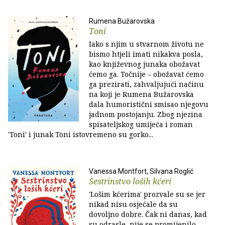
Rumena Bužarovska
Toni
Iako s njim u stvarnom životu ne
bismo htjeli imati nikakva posla,
kao književnog junaka obožavat
ćemo ga. Točnije – obožavat ćemo
ga prezirati, zahvaljujući načinu
na koji je Rumena Bužarovska
dala humoristični smisao njegovu
jadnom postojanju. Zbog njezina
spisateljskog umijeća i roman
'Toni' i junak Toni istovremeno su gorko...
Vanessa Montfort, Silvana Roglić
Sestrinstvo loših kćeri
'Lošim kćerima' prozvale su se jer
nikad nisu osjećale da su
dovoljno dobre. Čak ni danas, kad
su odrasle, nije se promijenilo