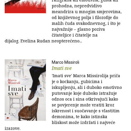
prohodna, nepredvidivo
meandrira u mnogim smjerovima,
od književnog polja i filozofije do
malih čuda svakodnevnog, i što je
najvažnije – glasno poziva
čitateljice i čitatelje na
dijalog. Evelina Rudan neopterećeno...
Marco Missiroli
Imati sve
'Imati sve' Marca Missirolija priča
je o kockanju, gubicima i
iskupljenju, ali i duboko emotivno
putovanje koje duboko istražuje
odnos oca i sina otkrivajući kako
se povjerenje može vratiti kroz
iskrenost i suočavanje s vlastitim
demonima, te kako istinska
bliskost može izdržati i najveće
izazove.