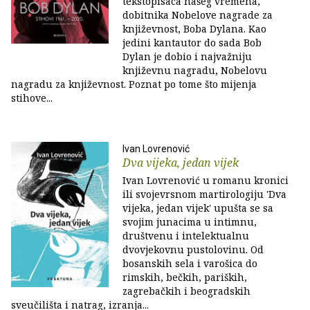
tekstopisaca našeg vremena,
dobitnika Nobelove nagrade za
književnost, Boba Dylana. Kao
jedini kantautor do sada Bob
Dylan je dobio i najvažniju
književnu nagradu, Nobelovu
nagradu za književnost. Poznat po tome što mijenja
stihove...
Ivan Lovrenović
Dva vijeka, jedan vijek
Ivan Lovrenović u romanu kronici
ili svojevrsnom martirologiju 'Dva
vijeka, jedan vijek' upušta se sa
svojim junacima u intimnu,
društvenu i intelektualnu
dvovjekovnu pustolovinu. Od
bosanskih sela i varošica do
rimskih, bečkih, pariških,
zagrebačkih i beogradskih
sveučilišta i natrag, izranja...