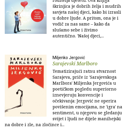
roditelja djetetu. Ova knjiga
škrinjica je dobrih želja i mudrih
savjeta našoj djeci, kako bi izrasli
u dobre ljude. A pritom, ona je i
vodič za nas same – kako da
slušamo sebe i živimo
autentično. 'Našoj djeci,...
Miljenko Jergović
Sarajevski Marlboro
Tematizirajući ratnu stvarnost
Sarajeva, priče iz 'Sarajevskoga
Marlbora' Miljenka Jergovića u
poetičkom pogledu superiorno
iznevjeruju konvencije i
očekivanja: Jergović ne operira
povišenim emocijama, ne 'igra' na
sentiment, u njegovu se gledanju
svijet i ljudi ne dijele manihejski
na dobre i zle, na zločince i...