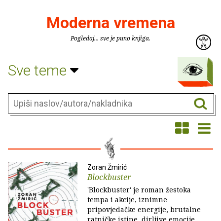
Moderna vremena
Pogledaj... sve je puno knjiga.
Sve teme
Zoran Žmirić
Blockbuster
'Blockbuster' je roman žestoka
tempa i akcije, iznimne
pripovjedačke energije, brutalne
ratničke istine, dirljive emocije