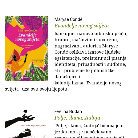
Maryse Condé
Evanđelje novog svijeta
Ispisujući nanovo biblijsku priču,
hrabro, maštovito i suvereno,
nagrađivana autorica Maryse
Condé oslikava izazove ljudske
egzistencije, preispitujući pitanja
identiteta, pripadnosti i sudbine,
ali i probleme kapitalističke
današnjice i
kolonijalizma. 'Evanđelje novog
svijeta', uza svu svoju ljepotu,...
Evelina Rudan
Polje, slama, žudnja
'Polje, slama, žudnja' bomba je u
jeziku; ona je neočekivano
razigrana ali emotivna, gusta ali