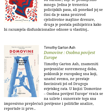
mnogo. Jedna je trenerica
policijskih pasa, ali ponekad joj se
čini da je sama proizvod
cjeloživotne majčine dresure,
druga je postala psihijatrica kako
bi razumjela disfunkcionalne odnose u vlastitoj...
Timothy Garton Ash
Domovine : Osobna povijest
Europe
Timothy Garton Ash, znameniti
povjesničar suvremenog doba,
poklonik je europskog sna koji,
unatoč svemu, ne prestaje
fascinirati još od Drugoga
svjetskog rata. U knjizi 'Domovine
– Osobna povijest Europe' vraća se
na uzlete i sunovrate toga sna
impresivno preplećući povijesne i političke analize,
reportaže iz prve...