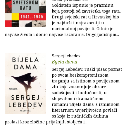
Goldstein ispunio je prazninu
koja postoji od završetka toga rata.
Drugi svjetski rat u Hrvatskoj bio
je najduži i najrazorniji u
nacionalnoj povijesti. Odnio je
najviše života i donio najviše razaranja. Dugogodišnjim...
Sergej Lebedev
Bijela dama
Sergej Lebedev, ruski pisac poznat
po svom beskompromisnom
traganju za istinom o povijesnom
zlu koje zatamnjuje obzore
sadašnjosti i budućnosti, u
slojevitom i dramatičnom
romanu 'Bijela dama' s iznimnom
literarnom uvjerljivošću povlači
os koja iz rudničkih dubina
prolazi kroz zločine prijašnjih stoljeća i...