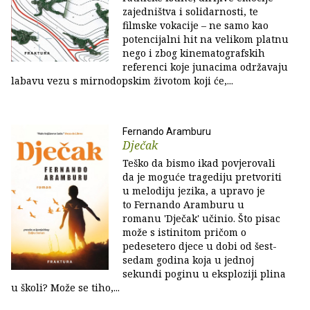
zajedništva i solidarnosti, te
filmske vokacije – ne samo kao
potencijalni hit na velikom platnu
nego i zbog kinematografskih
referenci koje junacima održavaju
labavu vezu s mirnodopskim životom koji će,...
Fernando Aramburu
Dječak
Teško da bismo ikad povjerovali
da je moguće tragediju pretvoriti
u melodiju jezika, a upravo je
to Fernando Aramburu u
romanu 'Dječak' učinio. Što pisac
može s istinitom pričom o
pedesetero djece u dobi od šest-
sedam godina koja u jednoj
sekundi poginu u eksploziji plina
u školi? Može se tiho,...