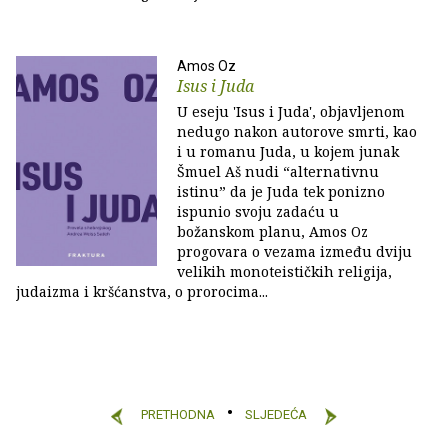
Amos Oz
Isus i Juda
U eseju 'Isus i Juda', objavljenom
nedugo nakon autorove smrti, kao
i u romanu Juda, u kojem junak
Šmuel Aš nudi “alternativnu
istinu” da je Juda tek ponizno
ispunio svoju zadaću u
božanskom planu, Amos Oz
progovara o vezama između dviju
velikih monoteističkih religija,
judaizma i kršćanstva, o prorocima...
PRETHODNA
SLJEDEĆA