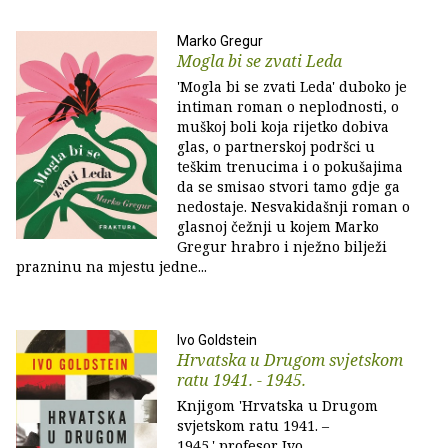
Marko Gregur
Mogla bi se zvati Leda
'Mogla bi se zvati Leda' duboko je
intiman roman o neplodnosti, o
muškoj boli koja rijetko dobiva
glas, o partnerskoj podršci u
teškim trenucima i o pokušajima
da se smisao stvori tamo gdje ga
nedostaje. Nesvakidašnji roman o
glasnoj čežnji u kojem Marko
Gregur hrabro i nježno bilježi
prazninu na mjestu jedne...
Ivo Goldstein
Hrvatska u Drugom svjetskom
ratu 1941. - 1945.
Knjigom 'Hrvatska u Drugom
svjetskom ratu 1941. –
1945.' profesor Ivo