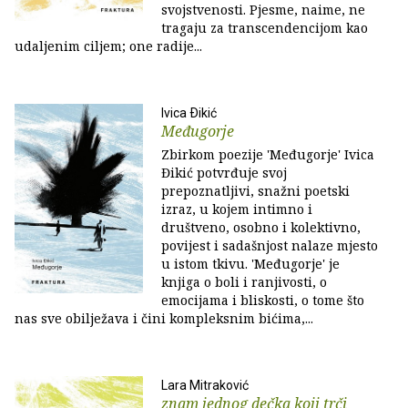
svojstvenosti. Pjesme, naime, ne
tragaju za transcendencijom kao
udaljenim ciljem; one radije...
Ivica Ðikić
Međugorje
Zbirkom poezije 'Međugorje' Ivica
Đikić potvrđuje svoj
prepoznatljivi, snažni poetski
izraz, u kojem intimno i
društveno, osobno i kolektivno,
povijest i sadašnjost nalaze mjesto
u istom tkivu. 'Međugorje' je
knjiga o boli i ranjivosti, o
emocijama i bliskosti, o tome što
nas sve obilježava i čini kompleksnim bićima,...
Lara Mitraković
znam jednog dečka koji trči