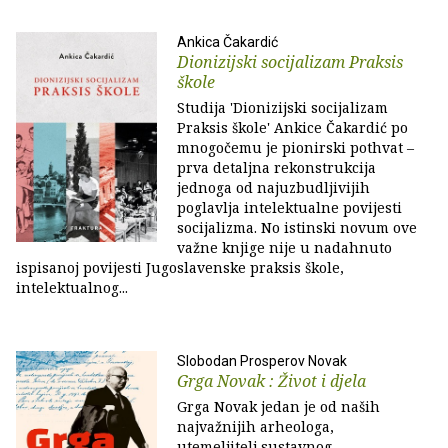
Ankica Čakardić
Dionizijski socijalizam Praksis
škole
Studija 'Dionizijski socijalizam
Praksis škole' Ankice Čakardić po
mnogočemu je pionirski pothvat –
prva detaljna rekonstrukcija
jednoga od najuzbudljivijih
poglavlja intelektualne povijesti
socijalizma. No istinski novum ove
važne knjige nije u nadahnuto
ispisanoj povijesti Jugoslavenske praksis škole,
intelektualnog...
Slobodan Prosperov Novak
Grga Novak : Život i djela
Grga Novak jedan je od naših
najvažnijih arheologa,
utemeljitelj sustavnog