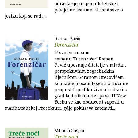
odrastanju u sjeni obiteljske i
povijesne traume, ali nadasve o
jeziku koji se rađa...
Roman Pavić
Forenzičar
U svojem novom
romanu 'Forenzičar' Roman
Pavić upoznaje čitatelje s mladim
perspektivnim zagrebačkim
liječnikom Goranom Brezovićem
koji krajem osamdesetih odluči ne
propustiti priliku života i odlazi u
grad koji nikada ne spava. U New
Yorku se kao obducent zaposli u
manhattanskoj Prosekturi, gdje pokušava zatomiti...
Mihaela Gašpar
Treće noći