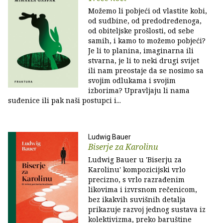
Možemo li pobjeći od vlastite kobi,
od sudbine, od predodređenoga,
od obiteljske prošlosti, od sebe
samih, i kamo to možemo pobjeći?
Je li to planina, imaginarna ili
stvarna, je li to neki drugi svijet
ili nam preostaje da se nosimo sa
svojim odlukama i svojim
izborima? Upravljaju li nama
suđenice ili pak naši postupci i...
Ludwig Bauer
Biserje za Karolinu
Ludwig Bauer u 'Biserju za
Karolinu' kompozicijski vrlo
precizno, s vrlo razrađenim
likovima i izvrsnom rečenicom,
bez ikakvih suvišnih detalja
prikazuje razvoj jednog sustava iz
kolektivizma, preko baruštine