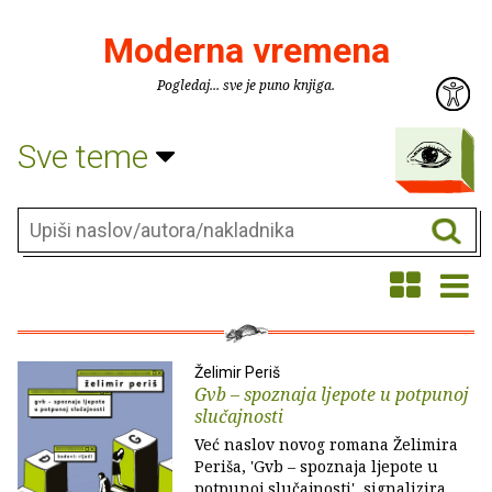
Moderna vremena
Pogledaj... sve je puno knjiga.
Sve teme
Želimir Periš
Gvb – spoznaja ljepote u potpunoj
slučajnosti
Već naslov novog romana Želimira
Periša, 'Gvb – spoznaja ljepote u
potpunoj slučajnosti', signalizira