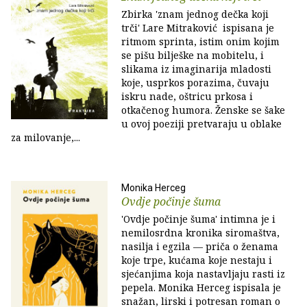
Zbirka 'znam jednog dečka koji
trči' Lare Mitraković ispisana je
ritmom sprinta, istim onim kojim
se pišu bilješke na mobitelu, i
slikama iz imaginarija mladosti
koje, usprkos porazima, čuvaju
iskru nade, oštricu prkosa i
otkačenog humora. Ženske se šake
u ovoj poeziji pretvaraju u oblake
za milovanje,...
Monika Herceg
Ovdje počinje šuma
'Ovdje počinje šuma' intimna je i
nemilosrdna kronika siromaštva,
nasilja i egzila — priča o ženama
koje trpe, kućama koje nestaju i
sjećanjima koja nastavljaju rasti iz
pepela. Monika Herceg ispisala je
snažan, lirski i potresan roman o