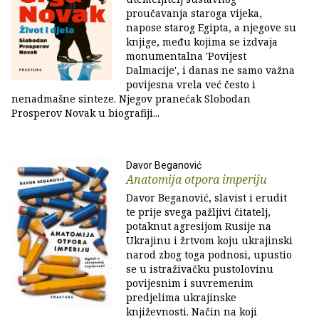
proučavanja staroga vijeka,
napose starog Egipta, a njegove su
knjige, među kojima se izdvaja
monumentalna 'Povijest
Dalmacije', i danas ne samo važna
povijesna vrela već često i
nenadmašne sinteze. Njegov pranećak Slobodan
Prosperov Novak u biografiji...
Davor Beganović
Anatomija otpora imperiju
Davor Beganović, slavist i erudit
te prije svega pažljivi čitatelj,
potaknut agresijom Rusije na
Ukrajinu i žrtvom koju ukrajinski
narod zbog toga podnosi, upustio
se u istraživačku pustolovinu
povijesnim i suvremenim
predjelima ukrajinske
književnosti. Način na koji