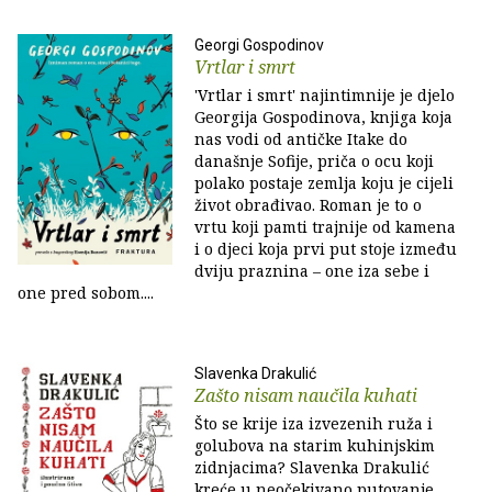
Georgi Gospodinov
Vrtlar i smrt
'Vrtlar i smrt' najintimnije je djelo
Georgija Gospodinova, knjiga koja
nas vodi od antičke Itake do
današnje Sofije, priča o ocu koji
polako postaje zemlja koju je cijeli
život obrađivao. Roman je to o
vrtu koji pamti trajnije od kamena
i o djeci koja prvi put stoje između
dviju praznina – one iza sebe i
one pred sobom....
Slavenka Drakulić
Zašto nisam naučila kuhati
Što se krije iza izvezenih ruža i
golubova na starim kuhinjskim
zidnjacima? Slavenka Drakulić
kreće u neočekivano putovanje