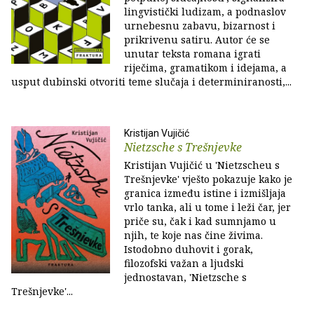
lingvistički ludizam, a podnaslov
urnebesnu za­bavu, bizarnost i
prikrivenu satiru. Autor će se
unutar teksta romana igrati
riječima, gramatikom i idejama, a
usput dubinski otvoriti teme slučaja i determinira­nosti,...
Kristijan Vujičić
Nietzsche s Trešnjevke
Kristijan Vujičić u 'Nietzscheu s
Trešnjevke' vješto pokazuje kako je
granica između istine i izmišljaja
vrlo tanka, ali u tome i leži čar, jer
priče su, čak i kad sumnjamo u
njih, te koje nas čine živima.
Istodobno duhovit i gorak,
filozofski važan a ljudski
jednostavan, 'Nietzsche s
Trešnjevke'...