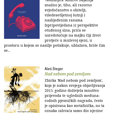
snažno je, tiho, ali razorno
svjedočanstvo o obitelji,
višedesetljetnoj šutnji i
naslijeđenim ranama.
Ispripovijedana iz perspektive
otuđenog sina, priča se
usredotočuje na majku čiji život
protječe u muževoj sjeni, u
prostoru u kojem se nasilje potiskuje, ublažava, briše čim
se...
Aleš Šteger
Nad nebom pod zemljom
Zbirka 'Nad nebom pod zemljom',
koja je nakon svojega objavljivanja
2015. godine doživjela mnoštvo
prijevoda te uglednih među­na­
rodnih pjesničkih nagrada, često
je opisivana kao metafizička, no ta
oznaka zahvaća samo dio njezine