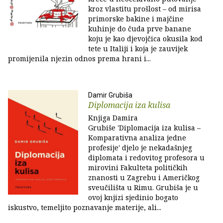
kroz vlastitu prošlost – od mirisa
primorske bakine i majčine
kuhinje do čuda prve banane
koju je kao djevojčica okusila kod
tete u Italiji i koja je zauvijek
promijenila njezin odnos prema hrani i...
Damir Grubiša
Diplomacija iza kulisa
Knjiga Damira
Grubiše 'Diplomacija iza kulisa –
Komparativna analiza jedne
profesije' djelo je nekadašnjeg
diplomata i redovitog profesora u
mirovini Fakulteta političkih
znanosti u Zagrebu i Američkog
sveučilišta u Rimu. Grubiša je u
ovoj knjizi sjedinio bogato
iskustvo, temeljito poznavanje materije, ali...