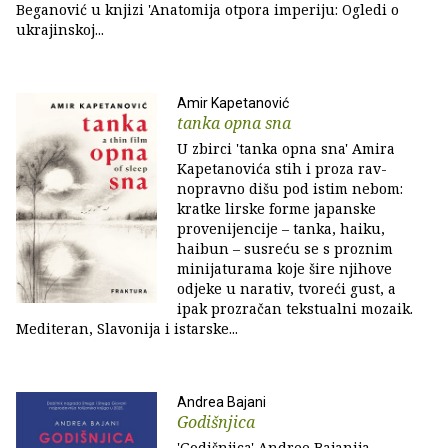
Beganović u knjizi 'Anatomija otpora imperiju: Ogledi o
ukrajinskoj...
Amir Kapetanović
tanka opna sna
U zbirci 'tanka opna sna' Amira
Kapetanovića stih i proza rav­
nopravno dišu pod istim nebom:
kratke lirske forme japanske
provenijencije – tanka, haiku,
haibun – susreću se s proznim
minijaturama koje šire njihove
odjeke u narativ, tvoreći gust, a
ipak prozračan tekstualni mozaik.
Mediteran, Slavonija i istarske...
Andrea Bajani
Godišnjica
'Godišnjica' Andree Bajanija